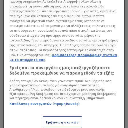
παροχή υπηρεσιών. Αν επιλέξετε Απόρριψη όλων όλων ή
αποσύρετε τη συγκατάθεσή σας, οι εν λόγω τεχνολογίες θα
απενεργοποιηθούν. Αν απενεργοποιηθούν οι ιχνηλάτες, ορισμένο
περιεχόμενο και κάποιες από τις διαφημίσεις που βλέπετε
ενδέχεται να μην είναι τόσο σχετικές με εσάς. Μπορείτε να
επανεμφανίσετε αυτό το μενού για να αλλάξετε τις επιλογές σας ή
να αποσύρετε τη συναίνεσή σας ανά πάσα στιγμή πατώντας τον
σύνδεσμο Διαχείριση προτιμήσεων στο κάτω μέρος της
ιστοσελίδας [ή το αιωρούμενο εικονίδιο στο κάτω αριστερό μέρος
της ιστοσελίδας, εάν υπάρχει]. Οι επιλογές σας θα τεθούν σε ισχύ
στον Ιστότοπος. Για περισσότερες λεπτομέρειες ανατρέξτε στην
Πολιτική Απορρήτου μας.
Περισσότερες πληροφορίες σχετικά
με το απόρρητό σας
Εμείς και οι συνεργάτες μας επεξεργαζόμαστε
δεδομένα προκειμένου να παρασχεθούν τα εξής:
Χρήση επακριβών δεδομένων γεωεντοπισμού. Ακριβής σάρωση
χαρακτηριστικών συσκευής για αναγνώριση ταυτότητας.
Αποθήκευση ή/και πρόσβαση στα δεδομένα μιας συσκευής.
Εξατομικευμένη διαφήμιση και περιεχόμενο, μέτρηση διαφήμισης
και περιεχομένου, έρευνα κοινού και ανάπτυξη υπηρεσιών.
Κατάλογος συνεργατών (προμηθευτές)
Εμφάνιση σκοπών
Την ίδια στιγμή πάντως γίνεται σαφές προς κάθε