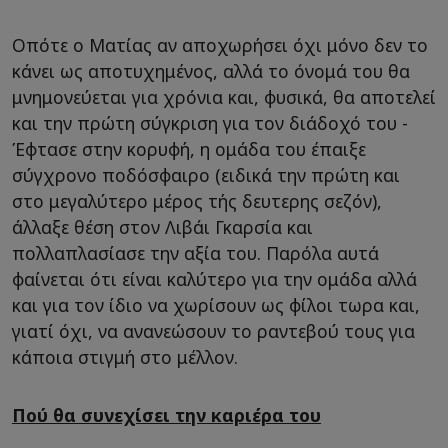
Οπότε ο Ματίας αν αποχωρήσει όχι μόνο δεν το
κάνει ως αποτυχημένος, αλλά το όνομά του θα
μνημονεύεται για χρόνια και, φυσικά, θα αποτελεί
και την πρώτη σύγκριση για τον διάδοχό του -
Έφτασε στην κορυφή, η ομάδα του έπαιξε
σύγχρονο ποδόσφαιρο (ειδικά την πρώτη και
στο μεγαλύτερο μέρος τής δευτερης σεζόν),
άλλαξε θέση στον Λιβάι Γκαρσία και
πολλαπλασίασε την αξία του. Παρόλα αυτά
φαίνεται ότι είναι καλύτερο για την ομάδα αλλά
και για τον ίδιο να χωρίσουν ως φίλοι τωρα και,
γιατί όχι, να ανανεώσουν το ραντεβού τους για
κάποια στιγμή στο μέλλον.
Πού θα συνεχίσει την καριέρα του