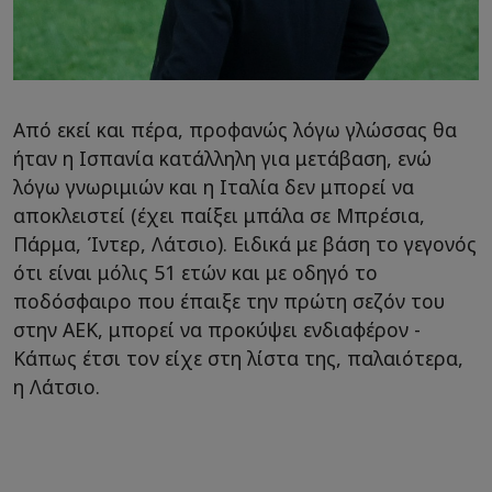
Από εκεί και πέρα, προφανώς λόγω γλώσσας θα
ήταν η Ισπανία κατάλληλη για μετάβαση, ενώ
λόγω γνωριμιών και η Ιταλία δεν μπορεί να
αποκλειστεί (έχει παίξει μπάλα σε Μπρέσια,
Πάρμα, Ίντερ, Λάτσιο). Ειδικά με βάση το γεγονός
ότι είναι μόλις 51 ετών και με οδηγό το
ποδόσφαιρο που έπαιξε την πρώτη σεζόν του
στην ΑΕΚ, μπορεί να προκύψει ενδιαφέρον -
Κάπως έτσι τον είχε στη λίστα της, παλαιότερα,
η Λάτσιο.