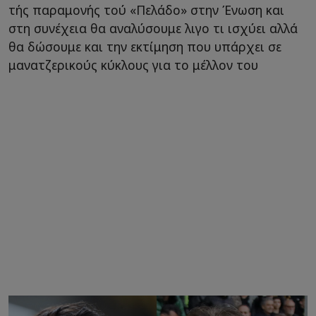
τής παραμονής τού «Πελάδο» στην Ένωση και
στη συνέχεια θα αναλύσουμε λιγο τι ισχύει αλλά
θα δώσουμε και την εκτίμηση που υπάρχει σε
μανατζερικούς κύκλους για το μέλλον του