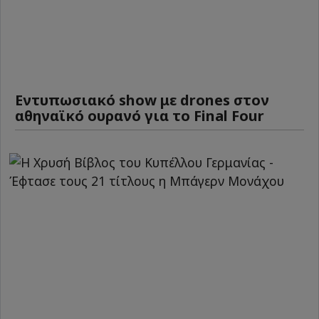
Εντυπωσιακό show με drones στον
αθηναϊκό ουρανό για το Final Four