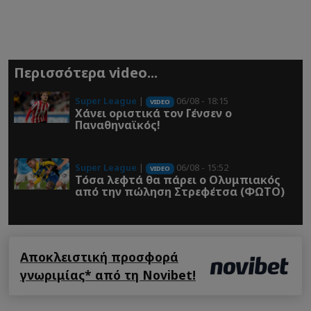
Περισσότερα video...
Super League
|
06/08 - 18:15
VIDEO
Χάνει οριστικά τον Γένσεν ο
Παναθηναϊκός!
Super League
|
06/08 - 15:52
VIDEO
Τόσα λεφτά θα πάρει ο Ολυμπιακός
από την πώληση Στρεφέτσα (ΦΩΤΟ)
Αποκλειστική προσφορά
γνωριμίας* από τη Novibet!