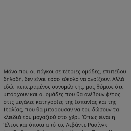
Μόνο που οι πάγκοι σε τέτοιες ομάδες, επιπέδου
δηλαδή, δεν είναι τόσο εύκολο να ανοίξουν. Αλλά
εδώ, πεπειραμένος συνομιλητής, μας θύμισε ότι
υπάρχουν και οι ομάδες που θα ανέβουν φέτος
στις μεγάλες κατηγορίες τής Ισπανίας και της
Ιταλίας, που θα μπορουσαν να του δώσουν τα
κλειδιά του μαγαζιού στο χέρι. Όπως είναι η
Έλτσε και όποια από τις Λεβάντε-Ρασίνγκ