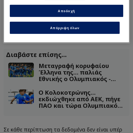
κατεύθυνση ότι ο Χαβιέ Ριμπάλτα αναλαμβάνει
Αποδοχή
αποκλειστικά τον σχεδιασμό για την επόμενη
μέρα, κάτι που σημαίνει ότι θα έχει την ευθύνη
για αγορές και πωλήσεις ποδοσφαιριστών αλλά
Απόρριψη όλων
και για την επιλογή του νέου προπονητή.
Διαβάστε επίσης...
Μεταγραφή κορυφαίου
Έλληνα της… παλιάς
Εθνικής ο Ολυμπιακός -
Στόπερ η ΑΕΚ!
Ο Κολοκοτρώνης…
εκδιώχθηκε από ΑΕΚ, πήγε
ΠΑΟ και τώρα Ολυμπιακό
αντί ΠΑΟΚ!
Σε κάθε περίπτωση τα δεδομένα δεν είναι υπέρ