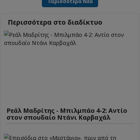
Περισσότερα Νέα
Περισσότερα στο διαδίκτυο
Ρεάλ Μαδρίτης - Μπιλμπάο 4-2: Αντίο
στον σπουδαίο Ντάνι Καρβαχάλ