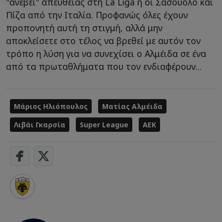
"ανέβει" απευθείας στη La Liga ή οι Σασουόλο και
Πίζα από την Ιταλία. Προφανώς όλες έχουν
προπονητή αυτή τη στιγμή, αλλά μην
αποκλείσετε στο τέλος να βρεθεί με αυτόν τον
τρόπο η λύση για να συνεχίσει ο Αλμέιδα σε ένα
από τα πρωταθλήματα που τον ενδιαφέρουν...
Μάριος Ηλιόπουλος
Ματίας Αλμέιδα
Λιβάι Γκαρσία
Super League
ΑΕΚ