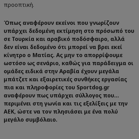
προοπτική.
Όπως αναφέρουν εκείνοι που γνωρίζουν
υπάρχει δεδομένη εκτίμηση στο πρόσωπό του
σε Τουρκία και αραβικό ποδόσφαιρο, αλλά
δεν είναι δεδομένο ότι μπορεί να βρει εκεί
κίνητρο ο Ματίας. Ας μην το απορρίψουμε
ωστόσο ως σενάριο, καθώς για παράδειγμα οι
ομάδες ειδικά στην Αραβία έχουν μεγάλα
μπάτζετ και εξαιρετικές συνθήκες εργασίας
πια και πληροφορίες του Sportdog.gr
αναφέρουν πως υπάρχει σύλλογος που…
περιμένει στη γωνία και τις εξελίξεις με την
ΑΕΚ, ώστε να τον πλησιάσει με ένα πολύ
μεγάλο συμβόλαιο.