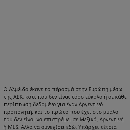
Ο Αλμέιδα έκανε το πέρασμά στην Ευρώπη μέσω
της ΑΕΚ, κάτι που δεν είναι τόσο εύκολο ή σε κάθε
περίπτωση δεδομένο για έναν Αργεντινό
προπονητή, και το πρώτο που έχει στο μυαλό
του δεν είναι να επιστρέψει σε Μεξικό, Αργεντινή
ή MLS. Αλλά να συνεχίσει εδώ. Υπάρχει τέτοια