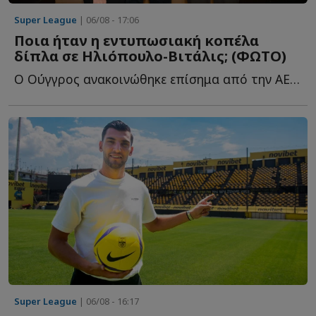
Super League
| 06/08 - 17:06
Ποια ήταν η εντυπωσιακή κοπέλα
δίπλα σε Ηλιόπουλο-Βιτάλις; (ΦΩΤΟ)
Ο Ούγγρος ανακοινώθηκε επίσημα από την ΑΕΚ και φωτογραφήθηκε μ...
Super League
| 06/08 - 16:17