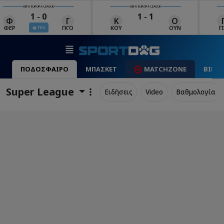
UEFA EUROPA LEAGUE
UEFA EUROPA LEAGUE
1 - 1
2 - 1
Κ
Ο
Γ
Ρ
Μ
ΚΟΥ
ΟΥΝ
ΓΙΑ
ΡΈΙ
ΜΑ
ΠΟΔΟΣΦΑΙΡΟ
ΜΠΑΣΚΕΤ
MATCHZONE
ΒΙΝΤ
Super League
Ειδήσεις
Video
Βαθμολογία