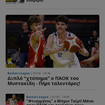
νούμερα!
Basket League
| 05/08 - 18:46
Διπλό “χτύπημα” ο ΠΑΟΚ του
Μυστακίδη - Πήρε ταλεντάρες!
Basket League
| 05/08 - 14:08
"Φτιαγμένος" ο Μπριν Ταϊρί! Μένει