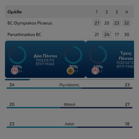
Ομάδα
1
2
3
4
BC Olympiakos Piraeus
27
20
23
32
Panathinaikos BC
21
24
17
30
Τρεις
Δύο Πόντοι
Πόντοι
ΠΟΣΟΣΤΌ
ΠΟΣΟΣΤΌ
ΕΠΙΤΥΧΊΑΣ
68%
70%
40%
ΕΠΙΤΥΧΊΑΣ
23/34
26/37
10/25
34
23
Ριμπάουντς
20
27
Φάουλ
23
18
Ασίστ