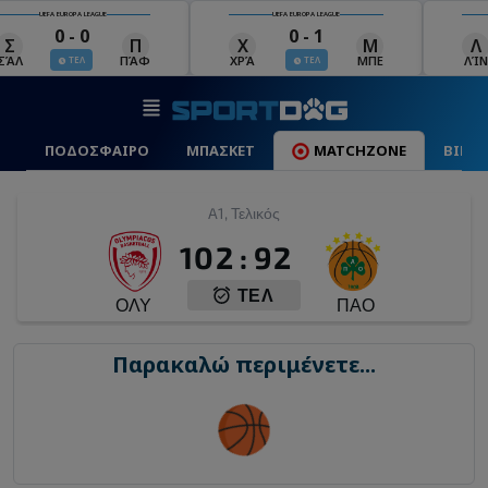
UEFA EUROPA LEAGUE
UEFA EUROPA LEAGUE
0 - 1
1 - 1
Χ
Μ
Λ
Ο
ΧΡΆ
ΜΠΕ
ΛΊΝ
ΟΜΌ
ΤΕΛ
ΤΕΛ
ΠΟΔΟΣΦΑΙΡΟ
ΜΠΑΣΚΕΤ
MATCHZONE
ΒΙΝΤ
A1, Τελικός
102
:
92
ΤΕΛ
ΟΛΥ
ΠΑΟ
Παρακαλώ περιμένετε...