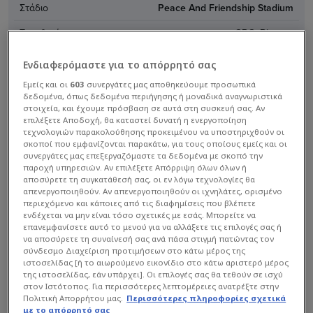
Στάδιο
Peace And Friendship Stadium
Τοποθεσία
GRC, Piraeus
Συνέδριο
-
Ενδιαφερόμαστε για το απόρρητό σας
Διαίρεση
-
Εμείς και οι
603
συνεργάτες μας αποθηκεύουμε προσωπικά
δεδομένα, όπως δεδομένα περιήγησης ή μοναδικά αναγνωριστικά
στοιχεία, και έχουμε πρόσβαση σε αυτά στη συσκευή σας. Αν
Προπονητής
Georgios Bartzokas
επιλέξετε Αποδοχή, θα καταστεί δυνατή η ενεργοποίηση
τεχνολογιών παρακολούθησης προκειμένου να υποστηριχθούν οι
Χρώματα ομάδας
σκοποί που εμφανίζονται παρακάτω, για τους οποίους εμείς και οι
συνεργάτες μας επεξεργαζόμαστε τα δεδομένα με σκοπό την
παροχή υπηρεσιών. Αν επιλέξετε Απόρριψη όλων όλων ή
αποσύρετε τη συγκατάθεσή σας, οι εν λόγω τεχνολογίες θα
απενεργοποιηθούν. Αν απενεργοποιηθούν οι ιχνηλάτες, ορισμένο
περιεχόμενο και κάποιες από τις διαφημίσεις που βλέπετε
ενδέχεται να μην είναι τόσο σχετικές με εσάς. Μπορείτε να
επανεμφανίσετε αυτό το μενού για να αλλάξετε τις επιλογές σας ή
να αποσύρετε τη συναίνεσή σας ανά πάσα στιγμή πατώντας τον
σύνδεσμο Διαχείριση προτιμήσεων στο κάτω μέρος της
ιστοσελίδας [ή το αιωρούμενο εικονίδιο στο κάτω αριστερό μέρος
Panathinaikos BC
της ιστοσελίδας, εάν υπάρχει]. Οι επιλογές σας θα τεθούν σε ισχύ
στον Ιστότοπος. Για περισσότερες λεπτομέρειες ανατρέξτε στην
Πολιτική Απορρήτου μας.
Περισσότερες πληροφορίες σχετικά
Γενικά
Ρόστερ
Πρόγραμμα
με το απόρρητό σας