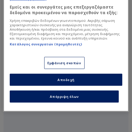
Εμείς και οι συνεργάτες μας επεξεργαζόμαστε
89
:
85
δεδομένα προκειμένου να παρασχεθούν τα εξής:
Προηγούμενος αγώνας
OPI
PAN
Χρήση επακριβών δεδομένων γεωεντοπισμού. Ακριβής σάρωση
χαρακτηριστικών συσκευής για αναγνώριση ταυτότητας.
Αποθήκευση ή/και πρόσβαση στα δεδομένα μιας συσκευής.
Πεμ, 24 Σεπ
Εξατομικευμένη διαφήμιση και περιεχόμενο, μέτρηση διαφήμισης
και περιεχομένου, έρευνα κοινού και ανάπτυξη υπηρεσιών.
18:15
PAN
PAR
Κατάλογος συνεργατών (προμηθευτές)
Στάδιο
Telekom Center Athens
Εμφάνιση σκοπών
Τοποθεσία
GRC, Athens
Συνέδριο
-
Αποδοχή
Διαίρεση
-
Προπονητής
Ergin Ataman
Απόρριψη όλων
Χρώματα ομάδας