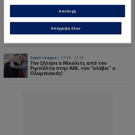
Αποδοχή
Euroleague
| 08/08 - 10:00
Οι Αγγελόπουλοι θέλουν να φέρουν τον
Απόρριψη όλων
NBAer που θα αλλάξει την Ευρωλίγκα!
Super League
| 07/08 - 23:38
Τον ζήτησε ο Νίκολιτς από τον
Ριμπάλτα στην ΑΕΚ, τον "κλέβει" ο
Ολυμπιακός!