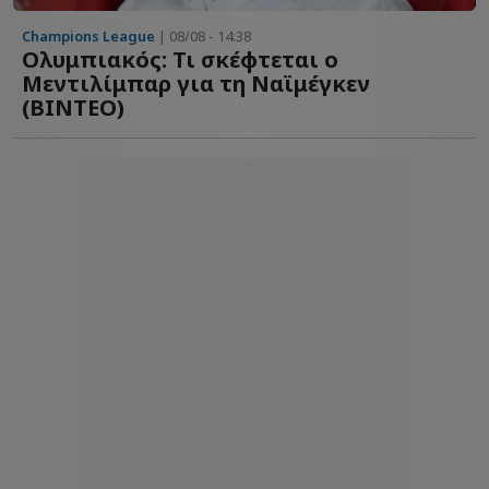
Champions League
| 08/08 - 14:38
Ολυμπιακός: Τι σκέφτεται ο
Μεντιλίμπαρ για τη Ναϊμέγκεν
(ΒΙΝΤΕΟ)