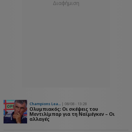
Champions Lea...
| 08/08 - 13:28
Ολυμπιακός: Οι σκέψεις του
Μεντιλίμπαρ για τη Ναϊμέγκεν – Οι
αλλαγές