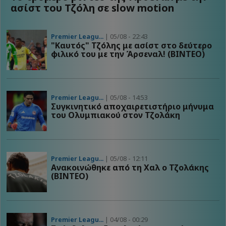
ασίστ του Τζόλη σε slow motion
Premier Leagu...
| 05/08 - 22:43
"Καυτός" Τζόλης με ασίστ στο δεύτερο
φιλικό του με την Άρσεναλ! (ΒΙΝΤΕΟ)
Premier Leagu...
| 05/08 - 14:53
Συγκινητικό αποχαιρετιστήριο μήνυμα
του Ολυμπιακού στον Τζολάκη
Premier Leagu...
| 05/08 - 12:11
Ανακοινώθηκε από τη Χαλ ο Τζολάκης
(ΒΙΝΤΕΟ)
Premier Leagu...
| 04/08 - 00:29