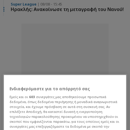
Super League
| 08/08 - 15:45
Ηρακλής: Ανακοίνωσε τη μεταγραφή του Νανού!
Super League
| 08/08 - 15:36
ΟΦΗ: Παραμένει πορτοκαλί το «γούρι» του
Κυπέλλου!
Super League
| 08/08 - 15:28
ΑΕΚ: Μετράμε αντίστροφα, έχουμε μάχες
μπροστά μας!
UEFA Confere...
| 08/08 - 15:20
Παναθηναϊκός: Η δουλειά και οι σκέψεις του
Νίστρουπ για την ΤΣΣΚΑ 1948 (Vd)
La Liga
| 08/08 - 15:10
Τα τρία αυστηρά μέτρα του Μουρίνιο που
Ενδιαφερόμαστε για το απόρρητό σας
αλλάζουν τα πάντα στη Ρεάλ!
Εμείς και οι
603
συνεργάτες μας αποθηκεύουμε προσωπικά
Ποδόσφαιρο
| 08/08 - 15:02
δεδομένα, όπως δεδομένα περιήγησης ή μοναδικά αναγνωριστικά
Με μαύρα περιβραχιόνια απόψε το φιλικό της
στοιχεία, και έχουμε πρόσβαση σε αυτά στη συσκευή σας. Αν
ΑΕΚ
επιλέξετε Αποδοχή, θα καταστεί δυνατή η ενεργοποίηση
τεχνολογιών παρακολούθησης προκειμένου να υποστηριχθούν οι
σκοποί που εμφανίζονται παρακάτω, για τους οποίους εμείς και οι
Περισσότερα
συνεργάτες μας επεξεργαζόμαστε τα δεδομένα με σκοπό την