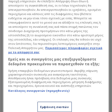
παροχή υπηρεσιών. Αν επιλέξετε Απόρριψη όλων όλων ή
αποσύρετε τη συγκατάθεσή σας, οι εν λόγω τεχνολογίες θα
απενεργοποιηθούν. Αν απενεργοποιηθούν οι ιχνηλάτες, ορισμένο
περιεχόμενο και κάποιες από τις διαφημίσεις που βλέπετε
ενδέχεται να μην είναι τόσο σχετικές με εσάς. Μπορείτε να
επανεμφανίσετε αυτό το μενού για να αλλάξετε τις επιλογές σας ή
να αποσύρετε τη συναίνεσή σας ανά πάσα στιγμή πατώντας τον
σύνδεσμο Διαχείριση προτιμήσεων στο κάτω μέρος της
ιστοσελίδας [ή το αιωρούμενο εικονίδιο στο κάτω αριστερό μέρος
της ιστοσελίδας, εάν υπάρχει]. Οι επιλογές σας θα τεθούν σε ισχύ
στον Ιστότοπος. Για περισσότερες λεπτομέρειες ανατρέξτε στην
Πολιτική Απορρήτου μας.
Περισσότερες πληροφορίες σχετικά
με το απόρρητό σας
Εμείς και οι συνεργάτες μας επεξεργαζόμαστε
δεδομένα προκειμένου να παρασχεθούν τα εξής:
Super League
|
08/08 - 13:00
VIDEO
Ξεπερνά τα όρια στον Ολυμπιακό για
Χρήση επακριβών δεδομένων γεωεντοπισμού. Ακριβής σάρωση
Γιάρεμτσουκ - Βρέθηκε ομάδα για
χαρακτηριστικών συσκευής για αναγνώριση ταυτότητας.
Ταρέμι!
Αποθήκευση ή/και πρόσβαση στα δεδομένα μιας συσκευής.
Εξατομικευμένη διαφήμιση και περιεχόμενο, μέτρηση διαφήμισης
και περιεχομένου, έρευνα κοινού και ανάπτυξη υπηρεσιών.
Κατάλογος συνεργατών (προμηθευτές)
Super League
| 08/08 - 11:45
Νέος… Μπενζεμά για ΑΕΚ! "Πύργος" που
έκοψε η Ρεάλ αλλά μεγάλωσε η
Εμφάνιση σκοπών
Βαλένθια