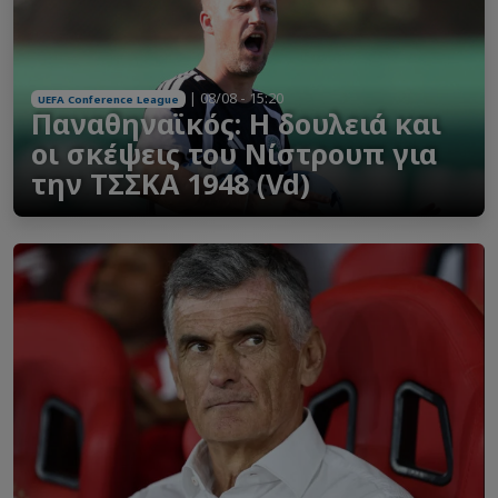
| 08/08 - 15:20
UEFA Conference League
Παναθηναϊκός: Η δουλειά και
οι σκέψεις του Νίστρουπ για
την ΤΣΣΚΑ 1948 (Vd)