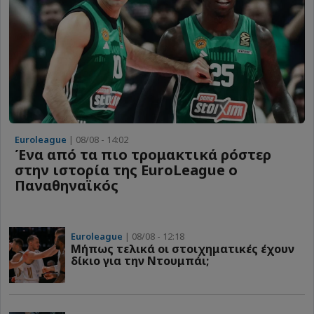
Euroleague
| 08/08 - 14:02
Ένα από τα πιο τρομακτικά ρόστερ
στην ιστορία της EuroLeague ο
Παναθηναϊκός
Euroleague
| 08/08 - 12:18
Μήπως τελικά οι στοιχηματικές έχουν
δίκιο για την Ντουμπάι;