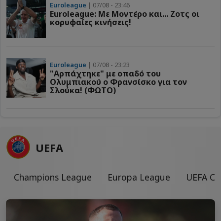
Euroleague
| 07/08 - 23:46
Euroleague: Με Μοντέρο και... Ζοτς οι
κορυφαίες κινήσεις!
Euroleague
| 07/08 - 23:23
"Αρπάχτηκε" με οπαδό του
Ολυμπιακού ο Φρανσίσκο για τον
Σλούκα! (ΦΩΤΟ)
UEFA
Champions League
Europa League
UEFA Co