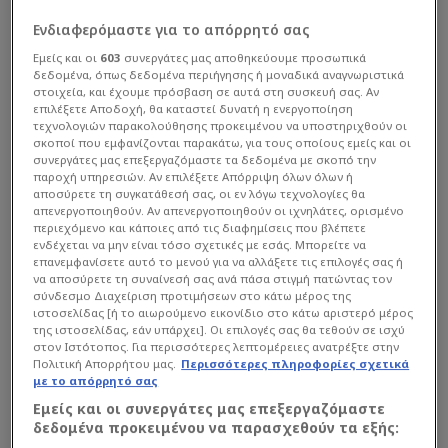
Ενδιαφερόμαστε για το απόρρητό σας
Εμείς και οι
603
συνεργάτες μας αποθηκεύουμε προσωπικά
δεδομένα, όπως δεδομένα περιήγησης ή μοναδικά αναγνωριστικά
στοιχεία, και έχουμε πρόσβαση σε αυτά στη συσκευή σας. Αν
επιλέξετε Αποδοχή, θα καταστεί δυνατή η ενεργοποίηση
τεχνολογιών παρακολούθησης προκειμένου να υποστηριχθούν οι
σκοποί που εμφανίζονται παρακάτω, για τους οποίους εμείς και οι
συνεργάτες μας επεξεργαζόμαστε τα δεδομένα με σκοπό την
παροχή υπηρεσιών. Αν επιλέξετε Απόρριψη όλων όλων ή
Super League
| 05/08 - 17:00
αποσύρετε τη συγκατάθεσή σας, οι εν λόγω τεχνολογίες θα
Δυνατό μπάσιμο από ελληνική ομάδα
απενεργοποιηθούν. Αν απενεργοποιηθούν οι ιχνηλάτες, ορισμένο
περιεχόμενο και κάποιες από τις διαφημίσεις που βλέπετε
για Μπακασέτα - Διαφωνία ΠΑΟ με
ενδέχεται να μην είναι τόσο σχετικές με εσάς. Μπορείτε να
Πάντοβιτς
επανεμφανίσετε αυτό το μενού για να αλλάξετε τις επιλογές σας ή
να αποσύρετε τη συναίνεσή σας ανά πάσα στιγμή πατώντας τον
Ο Τάσος Μπακασέτας δεν έχει βρει...
σύνδεσμο Διαχείριση προτιμήσεων στο κάτω μέρος της
ιστοσελίδας [ή το αιωρούμενο εικονίδιο στο κάτω αριστερό μέρος
της ιστοσελίδας, εάν υπάρχει]. Οι επιλογές σας θα τεθούν σε ισχύ
στον Ιστότοπος. Για περισσότερες λεπτομέρειες ανατρέξτε στην
Πολιτική Απορρήτου μας.
Περισσότερες πληροφορίες σχετικά
με το απόρρητό σας
Εμείς και οι συνεργάτες μας επεξεργαζόμαστε
δεδομένα προκειμένου να παρασχεθούν τα εξής: