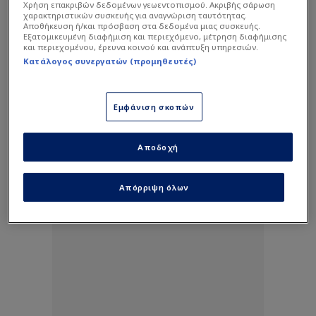
Χρήση επακριβών δεδομένων γεωεντοπισμού. Ακριβής σάρωση
χαρακτηριστικών συσκευής για αναγνώριση ταυτότητας.
Αποθήκευση ή/και πρόσβαση στα δεδομένα μιας συσκευής.
Εξατομικευμένη διαφήμιση και περιεχόμενο, μέτρηση διαφήμισης
και περιεχομένου, έρευνα κοινού και ανάπτυξη υπηρεσιών.
Κατάλογος συνεργατών (προμηθευτές)
Εμφάνιση σκοπών
Αποδοχή
Απόρριψη όλων