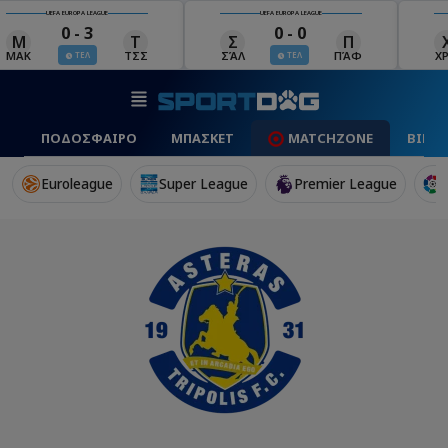
UEFA EUROPA LEAGUE
UEFA EUROPA LEAGUE
0 - 3
0 - 0
Μ
Τ
Σ
Π
ΜΑΚ
ΤΣΣ
ΣΆΛ
ΠΆΦ
Χ
ΤΕΛ
ΤΕΛ
ΠΟΔΟΣΦΑΙΡΟ
ΜΠΑΣΚΕΤ
MATCHZONE
ΒΙΝΤ
Euroleague
Super League
Premier League