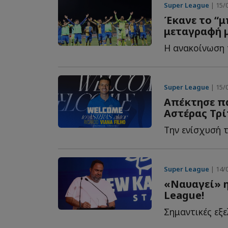
Super League
| 15/0
Έκανε το “μ
μεταγραφή 
Η ανακοίνωση 
Super League
| 15/0
Απέκτησε π
Αστέρας Τρ
Την ενίσχυσή τ
Super League
| 14/0
«Ναυαγεί» η
League!
Σημαντικές εξε