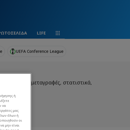
ΡΩΤΟΣΕΛΙΔΑ
LIFE
ue
UEFA Conference League
.gr. Ρόστερ, μεταγραφές, στατιστικά,
ιήγησης ή
λέξετε
υ να
εργάτες μας
όλων όλων ή
γοποιηθούν οι
να μην είναι