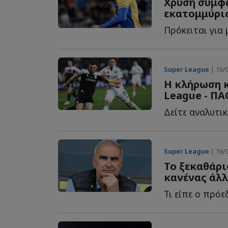
Χρυσή συμφω
εκατομμύριο
Πρόκειται για 
Super League
| 16/0
Η κλήρωση κ
League - Π
Δείτε αναλυτικ
Super League
| 16/0
Το ξεκαθάρι
κανένας άλλ
Τι είπε ο πρόε