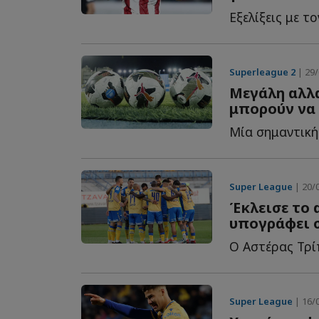
Εξελίξεις με τ
Superleague 2
| 29/
Μεγάλη αλλα
μπορούν να 
Μία σημαντική 
Super League
| 20/0
Έκλεισε το 
υπογράφει σ
Ο Αστέρας Τρίπ
Super League
| 16/0