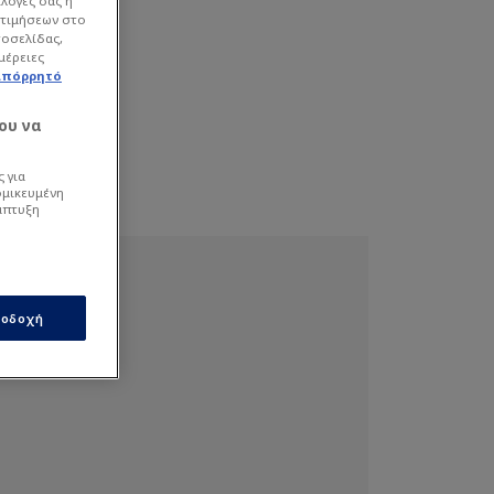
ιλογές σας ή
οτιμήσεων στο
τοσελίδας,
μέρειες
απόρρητό
ου να
 για
ομικευμένη
άπτυξη
οδοχή