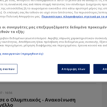
κές με εσάς. Μπορείτε να επανεμφανίσετε αυτό το μενού για να αλλάξετε τις επ
τε τη συναίνεσή σας ανά πάσα στιγμή πατώντας τον σύνδεσμο Διαχείριση πρ
 της ιστοσελίδας [ή το αιωρούμενο εικονίδιο στο κάτω αριστερό μέρος της ισ
ι]. Οι επιλογές σας θα τεθούν σε ισχύ στον Ιστότοπος. Για περισσότερες λεπτο
στην Πολιτική Απορρήτου μας.
Περισσότερες πληροφορίες σχετικά με το 
αι οι συνεργάτες μας επεξεργαζόμαστε δεδομένα προκειμέν
θούν τα εξής:
ριβών δεδομένων γεωεντοπισμού. Ακριβής σάρωση χαρακτηριστικών συσκευής
 ταυτότητας. Αποθήκευση ή/και πρόσβαση στα δεδομένα μιας συσκευής. Εξατ
και περιεχόμενο, μέτρηση διαφήμισης και περιεχομένου, έρευνα κοινού και αν
.
ς συνεργατών (προμηθευτές)
8 - 17:00
σιμο από ελληνική ομάδα για
- Διαφωνία ΠΑΟ με Πάντοβιτς
ση σκοπών
Απόρριψη όλων
Απ
έτας δεν έχει βρει...
7 - 16:56
σε ο Ολυμπιακός - Ανακοίνωση
νέλλο