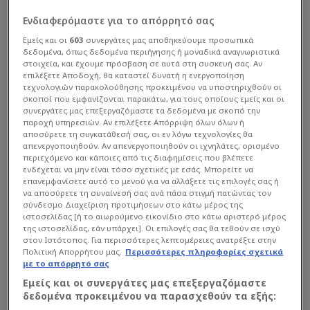
Ενδιαφερόμαστε για το απόρρητό σας
Εμείς και οι
603
συνεργάτες μας αποθηκεύουμε προσωπικά
δεδομένα, όπως δεδομένα περιήγησης ή μοναδικά αναγνωριστικά
στοιχεία, και έχουμε πρόσβαση σε αυτά στη συσκευή σας. Αν
επιλέξετε Αποδοχή, θα καταστεί δυνατή η ενεργοποίηση
τεχνολογιών παρακολούθησης προκειμένου να υποστηριχθούν οι
σκοποί που εμφανίζονται παρακάτω, για τους οποίους εμείς και οι
συνεργάτες μας επεξεργαζόμαστε τα δεδομένα με σκοπό την
παροχή υπηρεσιών. Αν επιλέξετε Απόρριψη όλων όλων ή
Super League
| 14/07 - 12:08
αποσύρετε τη συγκατάθεσή σας, οι εν λόγω τεχνολογίες θα
Έσκασε η... βόμβα! Επιστρέφει στον
απενεργοποιηθούν. Αν απενεργοποιηθούν οι ιχνηλάτες, ορισμένο
περιεχόμενο και κάποιες από τις διαφημίσεις που βλέπετε
Αστέρα ο Κουρμπέλης
ενδέχεται να μην είναι τόσο σχετικές με εσάς. Μπορείτε να
επανεμφανίσετε αυτό το μενού για να αλλάξετε τις επιλογές σας ή
Ο Έλληνας μέσος μετά από 10 χρόνια...
να αποσύρετε τη συναίνεσή σας ανά πάσα στιγμή πατώντας τον
σύνδεσμο Διαχείριση προτιμήσεων στο κάτω μέρος της
ιστοσελίδας [ή το αιωρούμενο εικονίδιο στο κάτω αριστερό μέρος
της ιστοσελίδας, εάν υπάρχει]. Οι επιλογές σας θα τεθούν σε ισχύ
στον Ιστότοπος. Για περισσότερες λεπτομέρειες ανατρέξτε στην
Πολιτική Απορρήτου μας.
Περισσότερες πληροφορίες σχετικά
με το απόρρητό σας
Εμείς και οι συνεργάτες μας επεξεργαζόμαστε
δεδομένα προκειμένου να παρασχεθούν τα εξής: