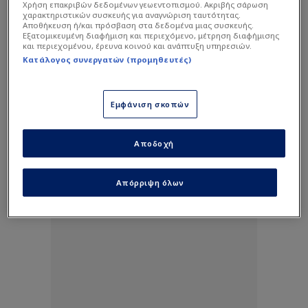
Χρήση επακριβών δεδομένων γεωεντοπισμού. Ακριβής σάρωση
χαρακτηριστικών συσκευής για αναγνώριση ταυτότητας.
Αποθήκευση ή/και πρόσβαση στα δεδομένα μιας συσκευής.
Εξατομικευμένη διαφήμιση και περιεχόμενο, μέτρηση διαφήμισης
και περιεχομένου, έρευνα κοινού και ανάπτυξη υπηρεσιών.
Κατάλογος συνεργατών (προμηθευτές)
Εμφάνιση σκοπών
Αποδοχή
Απόρριψη όλων