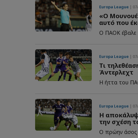
Europa League
| 07/
«Ο Μουνουέρ
αυτό που έ
Ο ΠΑΟΚ έβαλε τ
Europa League
| 07/
Τι τηλεθέασ
Άντερλεχτ
Η ήττα του ΠΑ
Europa League
| 07/
Η αποκάλυψ
την σχέση τ
Ο πρώην άσος 