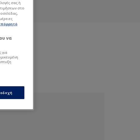
ιλογές σας ή
οτιμήσεων στο
τοσελίδας,
μέρειες
απόρρητό
ου να
 για
ομικευμένη
άπτυξη
οδοχή