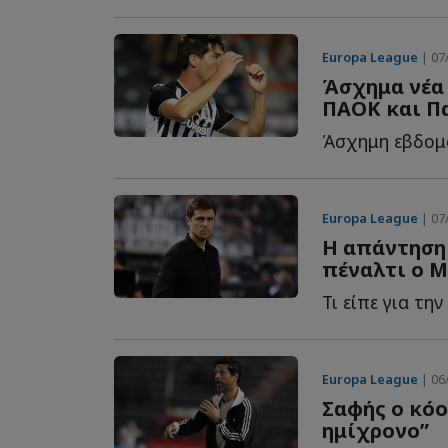
Europa League
| 07/
Άσχημα νέα 
ΠΑΟΚ και Π
Άσχημη εβδομά
Europa League
| 07/
Η απάντηση 
πέναλτι ο 
Τι είπε για την
Europa League
| 06/
Σαφής ο κόο
ημίχρονο”