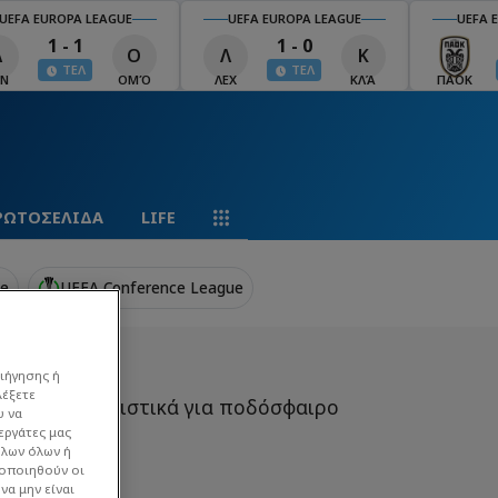
EFA EUROPA LEAGUE
UEFA EUROPA LEAGUE
UEFA EU
1 - 0
0 - 1
Κ
Ά
Τ
ΤΕΛ
ΤΕΛ
ΚΛΆ
ΠΑΟΚ
ΆΝΤ
ΤΟΥ
ΡΩΤΟΣΕΛΙΔΑ
LIFE
ue
UEFA Conference League
ιήγησης ή
λέξετε
r. Δείτε στατιστικά για ποδόσφαιρο
υ να
εργάτες μας
όλων όλων ή
γοποιηθούν οι
να μην είναι