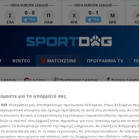
UEFA EUROPA LEAGUE
UEFA EUROPA LEAGUE
U
0 - 1
1 - 1
Χ
Μ
Λ
Ο
Λ
ΤΕΛ
ΤΕΛ
ΧΡΆ
ΜΠΕ
ΛΊΝ
ΟΜΌ
ΛΕΧ
Τ
ΒΙΝΤΕΟ
MATCHZONE
ΠΡΟΓΡΑΜΜΑ TV
Π
 League
La Liga
Champions League
Europa Leag
ρόμαστε για το απόρρητό σας
ι
603
συνεργάτες μας αποθηκεύουμε προσωπικά δεδομένα, όπως δεδομένα περ
ναγνωριστικά στοιχεία, και έχουμε πρόσβαση σε αυτά στη συσκευή σας. Αν επι
λευταία νέα για την ομάδα του ΠΑΟΚ στο Sportdog.g
α καταστεί δυνατή η ενεργοποίηση τεχνολογιών παρακολούθησης προκειμένο
αγραφές, ρόστερ, αποτελέσματα & δηλώσεις.
ούν οι σκοποί που εμφανίζονται παρακάτω, για τους οποίους εμείς και οι συν
μαστε τα δεδομένα με σκοπό την παροχή υπηρεσιών. Αν επιλέξετε Απόρριψη 
τη συγκατάθεσή σας, οι εν λόγω τεχνολογίες θα απενεργοποιηθούν. Αν απενερ
 ορισμένο περιεχόμενο και κάποιες από τις διαφημίσεις που βλέπετε ενδέχεται 