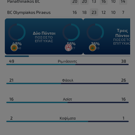
Panathinaikos BC
20
20
13
16
10
14
BC Olympiakos Piraeus
16
18
23
12
10
7
Τρεις
Δύο Πόντοι
Πόντοι
ΠΟΣΟΣΤΌ
ΠΟΣΟΣΤΌ
ΕΠΙΤΥΧΊΑΣ
48%
56%
36%
ΕΠΙΤΥΧΊΑΣ
19/40
15/27
12/33
49
38
Ριμπάουντς
21
26
Φάουλ
16
16
Ασίστ
2
1
Κοψίματα