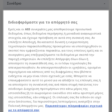
Συνέδριο
-
Διαίρεση
-
Προπονητής
Ergin Ataman
Ενδιαφερόμαστε για το απόρρητό σας
Εμείς και οι
603
συνεργάτες μας αποθηκεύουμε προσωπικά
Χρώματα ομάδας
δεδομένα, όπως δεδομένα περιήγησης ή μοναδικά αναγνωριστικά
στοιχεία, και έχουμε πρόσβαση σε αυτά στη συσκευή σας. Αν
επιλέξετε Αποδοχή, θα καταστεί δυνατή η ενεργοποίηση
τεχνολογιών παρακολούθησης προκειμένου να υποστηριχθούν οι
σκοποί που εμφανίζονται παρακάτω, για τους οποίους εμείς και οι
συνεργάτες μας επεξεργαζόμαστε τα δεδομένα με σκοπό την
παροχή υπηρεσιών. Αν επιλέξετε Απόρριψη όλων όλων ή
αποσύρετε τη συγκατάθεσή σας, οι εν λόγω τεχνολογίες θα
απενεργοποιηθούν. Αν απενεργοποιηθούν οι ιχνηλάτες, ορισμένο
περιεχόμενο και κάποιες από τις διαφημίσεις που βλέπετε
ενδέχεται να μην είναι τόσο σχετικές με εσάς. Μπορείτε να
BC Olympiakos Piraeus
επανεμφανίσετε αυτό το μενού για να αλλάξετε τις επιλογές σας ή
να αποσύρετε τη συναίνεσή σας ανά πάσα στιγμή πατώντας τον
σύνδεσμο Διαχείριση προτιμήσεων στο κάτω μέρος της
Γενικά
Ρόστερ
Πρόγραμμα
ιστοσελίδας [ή το αιωρούμενο εικονίδιο στο κάτω αριστερό μέρος
της ιστοσελίδας, εάν υπάρχει]. Οι επιλογές σας θα τεθούν σε ισχύ
στον Ιστότοπος. Για περισσότερες λεπτομέρειες ανατρέξτε στην
89
:
85
Πολιτική Απορρήτου μας.
Περισσότερες πληροφορίες σχετικά
με το απόρρητό σας
Προηγούμενος αγώνας
OPI
PAN