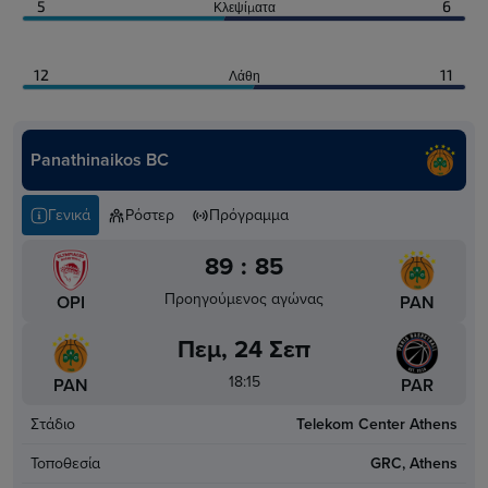
5
6
Κλεψίματα
12
11
Λάθη
Panathinaikos BC
Γενικά
Ρόστερ
Πρόγραμμα
89
:
85
Προηγούμενος αγώνας
OPI
PAN
Πεμ, 24 Σεπ
18:15
PAN
PAR
Στάδιο
Telekom Center Athens
Τοποθεσία
GRC, Athens