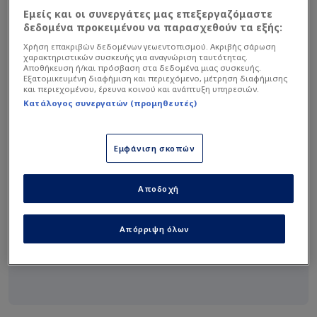
Εμείς και οι συνεργάτες μας επεξεργαζόμαστε
Πεμ, 24 Σεπ
δεδομένα προκειμένου να παρασχεθούν τα εξής:
Χρήση επακριβών δεδομένων γεωεντοπισμού. Ακριβής σάρωση
18:30
BVG
OPI
χαρακτηριστικών συσκευής για αναγνώριση ταυτότητας.
Αποθήκευση ή/και πρόσβαση στα δεδομένα μιας συσκευής.
Στάδιο
Peace And Friendship Stadium
Εξατομικευμένη διαφήμιση και περιεχόμενο, μέτρηση διαφήμισης
και περιεχομένου, έρευνα κοινού και ανάπτυξη υπηρεσιών.
Τοποθεσία
GRC, Piraeus
Κατάλογος συνεργατών (προμηθευτές)
Συνέδριο
-
Εμφάνιση σκοπών
Διαίρεση
-
Προπονητής
Georgios Bartzokas
Αποδοχή
Χρώματα ομάδας
Απόρριψη όλων