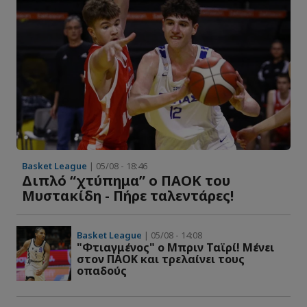
Basket League
| 05/08 - 18:46
Διπλό “χτύπημα” ο ΠΑΟΚ του
Μυστακίδη - Πήρε ταλεντάρες!
Basket League
| 05/08 - 14:08
"Φτιαγμένος" ο Μπριν Ταϊρί! Μένει
στον ΠΑΟΚ και τρελαίνει τους
οπαδούς