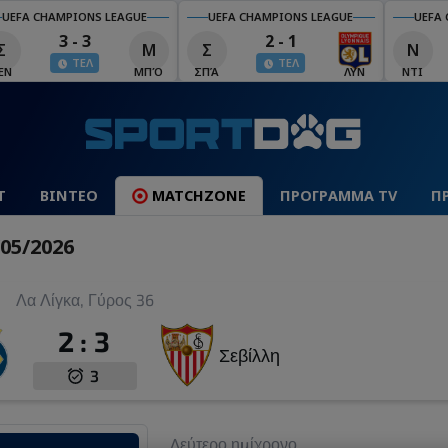
UEFA CHAMPIONS LEAGUE
UEFA CHAMPIONS LEAGUE
UEFA 
2 - 1
5 - 0
Ν
Κ
Ά
ΤΕΛ
ΤΕΛ
Ά
ΛΥΝ
ΝΤΙ
ΚΆΟ
ΆΑΡ
Τ
ΒΙΝΤΕΟ
MATCHZONE
ΠΡΟΓΡΑΜΜΑ TV
Π
/05/2026
Λα Λίγκα, Γύρος 36
2
:
3
Σεβίλλη
3
Δεύτερο ημίχρονο