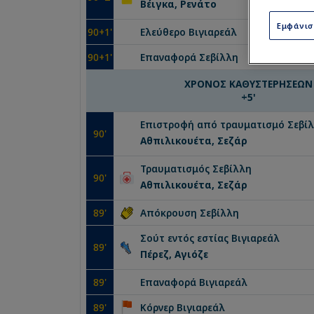
Βέιγκα, Ρενάτο
Εμφάνι
90
+1'
Ελεύθερο
Βιγιαρεάλ
90
+1'
Επαναφορά
Σεβίλλη
ΧΡΟΝΟΣ ΚΑΘΥΣΤΕΡΗΣΕΩΝ
+
5
'
Επιστροφή από τραυματισμό
Σεβί
90
'
Αθπιλικουέτα, Σεζάρ
Τραυματισμός
Σεβίλλη
90
'
Αθπιλικουέτα, Σεζάρ
89
'
Απόκρουση
Σεβίλλη
Σούτ εντός εστίας
Βιγιαρεάλ
89
'
Πέρεζ, Αγιόζε
89
'
Επαναφορά
Βιγιαρεάλ
89
'
Κόρνερ
Βιγιαρεάλ