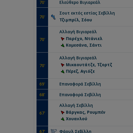
70
'
Ελεύθερο
Βιγιαρεάλ
Σουτ εκτός εστίας
Σεβίλλη
70
'
Τζιμπρίλ, Σόου
Αλλαγή
Βιγιαρεάλ
Παρέχο, Ντάνιελ
70
'
Κομεσάνα, Σάντι
Αλλαγή
Βιγιαρεάλ
Μικαουτάτζε, Τζορτζ
70
'
Πέρεζ, Αγιόζε
69
'
Επαναφορά
Σεβίλλη
68
'
Επαναφορά
Σεβίλλη
Αλλαγή
Σεβίλλη
Βάργκας, Ρουμπέν
67
'
Χουανλού
67
'
Φάουλ
Σεβίλλη