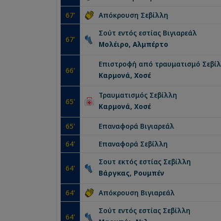
67
'
Απόκρουση
Σεβίλλη
Σούτ εντός εστίας
Βιγιαρεάλ
67
'
Μολέιρο, Αλμπέρτο
Επιστροφή από τραυματισμό
Σεβί
66
'
Καρμονά, Χοσέ
Τραυματισμός
Σεβίλλη
65
'
Καρμονά, Χοσέ
65
'
Επαναφορά
Βιγιαρεάλ
64
'
Επαναφορά
Σεβίλλη
Σουτ εκτός εστίας
Σεβίλλη
64
'
Βάργκας, Ρουμπέν
64
'
Απόκρουση
Βιγιαρεάλ
Σούτ εντός εστίας
Σεβίλλη
64
'