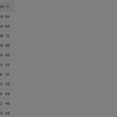
ΙΑΦ
Π
59
94
42
86
26
72
18
69
11
60
+5
54
-6
51
-3
50
-9
49
-2
46
12
46