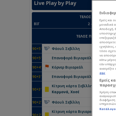
Live Play by Play
Ενδιαφε
ΤΕΛΟΣ ΑΓΩΝΑ
Εμείς και ο
ΒΙΓ
2
-
3
μοναδικά α
Αποδοχή, θ
υποστηριχθ
ΤΕΛΟΣ ΠΕΡΙΟΔΟΥ
επεξεργαζό
αποσύρετε 
ιχνηλάτες,
90
+5'
Φάουλ
Σεβίλλη
τόσο σχετι
να αποσύρε
90
+5'
Επαναφορά
Βιγιαρεάλ
κάτω μέρος
εάν υπάρχε
90
+4'
Κόρνερ
Βιγιαρεάλ
ανατρέξτε 
σας
90
+3'
Επαναφορά
Βιγιαρεάλ
Εμείς κ
παρασχε
Κίτρινη κάρτα
Σεβίλλη
90
+3'
Καρμονά, Χοσέ
Χρήση επακ
αναγνώριση
διαφήμιση 
90
+2'
Φάουλ
Σεβίλλη
υπηρεσιών
Κατάλογο
Κίτρινη κάρτα
Βιγιαρεάλ
90
+2'