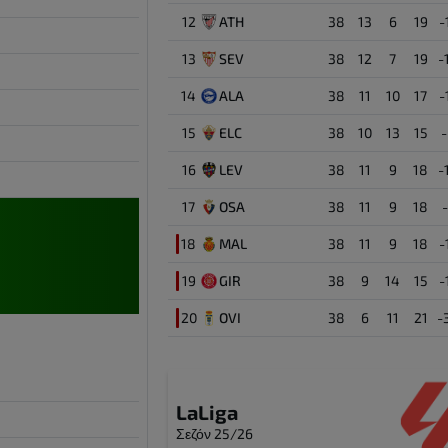
Luiz Junior
12
ATH
38
13
6
19
-
1
Τερματοφύλακας
13
SEV
38
12
7
19
-
Logan Costa
2
14
ALA
38
11
10
17
-
Αμυντικός
15
ELC
38
10
13
15
Alfonso Gonzales
11
16
LEV
38
11
9
18
-
Επιθετικός
17
OSA
38
11
9
18
Sergi Cardona
23
18
MAL
38
11
9
18
-
Αμυντικός
19
GIR
38
9
14
15
-
Rafa Marin
4
20
OVI
38
6
11
21
-
Αμυντικός
LaLiga
Σεζόν 25/26