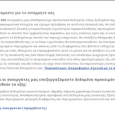
Κίτρινη κάρτα
ρόμαστε για το απόρρητό σας
Jose Carmona
90+3'
ι
603
συνεργάτες μας αποθηκεύουμε προσωπικά δεδομένα, όπως δεδομένα περ
ΣΕΒ
ναγνωριστικά στοιχεία, και έχουμε πρόσβαση σε αυτά στη συσκευή σας. Αν επι
Κίτρινη κάρτα
α καταστεί δυνατή η ενεργοποίηση τεχνολογιών παρακολούθησης προκειμένο
Renato Veiga
90+2'
ούν οι σκοποί που εμφανίζονται παρακάτω, για τους οποίους εμείς και οι συν
μαστε τα δεδομένα με σκοπό την παροχή υπηρεσιών. Αν επιλέξετε Απόρριψη 
Αλλαγή εκτός
τη συγκατάθεσή σας, οι εν λόγω τεχνολογίες θα απενεργοποιηθούν. Αν απενερ
Djibril Sow
 ορισμένο περιεχόμενο και κάποιες από τις διαφημίσεις που βλέπετε ενδέχεται 
86'
κές με εσάς. Μπορείτε να επανεμφανίσετε αυτό το μενού για να αλλάξετε τις επ
τε τη συναίνεσή σας ανά πάσα στιγμή πατώντας τον σύνδεσμο Διαχείριση πρ
Αλλαγή εντός
 της ιστοσελίδας [ή το αιωρούμενο εικονίδιο στο κάτω αριστερό μέρος της ισ
Nemanja Gudelj
86'
ι]. Οι επιλογές σας θα τεθούν σε ισχύ στον Ιστότοπος. Για περισσότερες λεπτο
στην Πολιτική Απορρήτου μας.
Περισσότερες πληροφορίες σχετικά με το 
Αλλαγή εκτός
Akor Adams
αι οι συνεργάτες μας επεξεργαζόμαστε δεδομένα προκειμέν
86'
θούν τα εξής:
Αλλαγή εντός
ριβών δεδομένων γεωεντοπισμού. Ακριβής σάρωση χαρακτηριστικών συσκευής
Andres Gallo Lopez
 ταυτότητας. Αποθήκευση ή/και πρόσβαση στα δεδομένα μιας συσκευής. Εξατ
86'
και περιεχόμενο, μέτρηση διαφήμισης και περιεχομένου, έρευνα κοινού και αν
.
Κίτρινη κάρτα
ς συνεργατών (προμηθευτές)
Ayoze Perez
81'