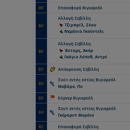
86
'
Επαναφορά
Βιγιαρεάλ
Αλλαγή
Σεβίλλη
Τζιμπρίλ, Σόου
86
'
Νεμάνια Γκούντελι
Αλλαγή
Σεβίλλη
Άνταμς, Ακόρ
86
'
Γκάγιο Λόπεθ, Αντρέ
85
'
Απόκρουση
Σεβίλλη
Σούτ εντός εστίας
Βιγιαρεάλ
85
'
Ναβάρο, Πο
85
'
Κόρνερ
Βιγιαρεάλ
Σουτ εκτός εστίας
Βιγιαρεάλ
84
'
Γκέραρντ Μορένο
83
'
Επαναφορά
Σεβίλλη