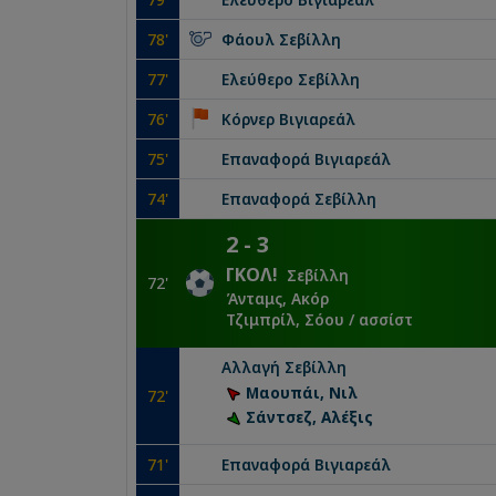
78
'
Φάουλ
Σεβίλλη
77
'
Ελεύθερο
Σεβίλλη
76
'
Κόρνερ
Βιγιαρεάλ
75
'
Επαναφορά
Βιγιαρεάλ
74
'
Επαναφορά
Σεβίλλη
2
-
3
ΓΚΟΛ
!
Σεβίλλη
72
'
Άνταμς, Ακόρ
Τζιμπρίλ, Σόου
/ ασσίστ
Αλλαγή
Σεβίλλη
Μαουπάι, Νιλ
72
'
Σάντσεζ, Αλέξις
71
'
Επαναφορά
Βιγιαρεάλ