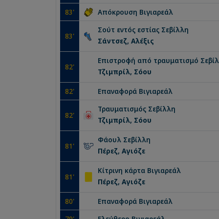
83
'
Απόκρουση
Βιγιαρεάλ
Σούτ εντός εστίας
Σεβίλλη
83
'
Σάντσεζ, Αλέξις
Επιστροφή από τραυματισμό
Σεβί
82
'
Τζιμπρίλ, Σόου
82
'
Επαναφορά
Βιγιαρεάλ
Τραυματισμός
Σεβίλλη
82
'
Τζιμπρίλ, Σόου
Φάουλ
Σεβίλλη
81
'
Πέρεζ, Αγιόζε
Κίτρινη κάρτα
Βιγιαρεάλ
81
'
Πέρεζ, Αγιόζε
80
'
Επαναφορά
Βιγιαρεάλ
79
'
Ελεύθερο
Βιγιαρεάλ