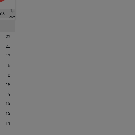
Γκολ
Προσπάθειες
όλ
με
εντός εστίας
πέναλτι
25
23
17
16
16
16
15
14
14
14