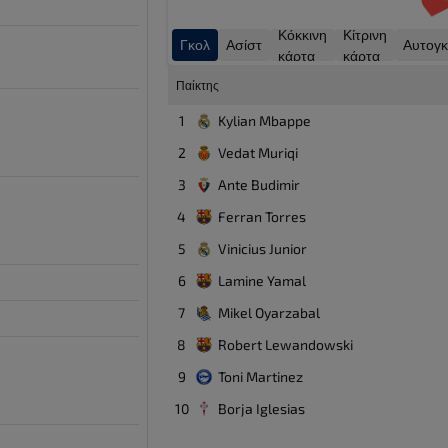
Κόκκινη
Κίτρινη
Γκολ
Ασίστ
Αυτογκ
κάρτα
κάρτα
Παίκτης
1
Kylian Mbappe
2
Vedat Muriqi
3
Ante Budimir
4
Ferran Torres
5
Vinicius Junior
6
Lamine Yamal
7
Mikel Oyarzabal
8
Robert Lewandowski
9
Toni Martinez
10
Borja Iglesias