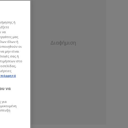
ιήγησης ή
λέξετε
υ να
εργάτες μας
όλων όλων ή
γοποιηθούν οι
να μην είναι
ιλογές σας ή
οτιμήσεων στο
τοσελίδας,
μέρειες
απόρρητό
ου να
 για
ομικευμένη
άπτυξη