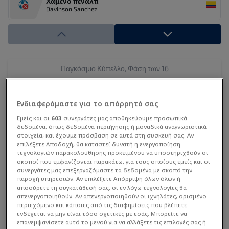
Χαμένο πέναλτι
Davinson Sanchez
Πέναλτι - γκολ ( 1 : 1 )
Granit Xhaka
Πέναλτι - γκολ ( 0 : 1 )
Παγκόσμιο Κύπελλο, Φάση των 16
Juan Quintero
0
:
0
Παράταση
Ενδιαφερόμαστε για το απόρρητό σας
ΠΕΝ 4:3
ΕΛΒ
ΚΟΛ
Αλλαγή εκτός
Εμείς και οι
603
συνεργάτες μας αποθηκεύουμε προσωπικά
Jhon Lucumi
Εντός
Εκτός
119'
δεδομένα, όπως δεδομένα περιήγησης ή μοναδικά αναγνωριστικά
στοιχεία, και έχουμε πρόσβαση σε αυτά στη συσκευή σας. Αν
επιλέξετε Αποδοχή, θα καταστεί δυνατή η ενεργοποίηση
Αλλαγή εντός
22
7
11
τεχνολογιών παρακολούθησης προκειμένου να υποστηριχθούν οι
Yerry Mina
119'
σκοποί που εμφανίζονται παρακάτω, για τους οποίους εμείς και οι
RIEDER
EMBOLO
NDOYE
συνεργάτες μας επεξεργαζόμαστε τα δεδομένα με σκοπό την
παροχή υπηρεσιών. Αν επιλέξετε Απόρριψη όλων όλων ή
Κίτρινη κάρτα
αποσύρετε τη συγκατάθεσή σας, οι εν λόγω τεχνολογίες θα
Miro Muheim
105'
απενεργοποιηθούν. Αν απενεργοποιηθούν οι ιχνηλάτες, ορισμένο
8
10
14
περιεχόμενο και κάποιες από τις διαφημίσεις που βλέπετε
Αλλαγή εκτός
ενδέχεται να μην είναι τόσο σχετικές με εσάς. Μπορείτε να
FREULER
XHAKA
JASHARI
Fabian Rieder
επανεμφανίσετε αυτό το μενού για να αλλάξετε τις επιλογές σας ή
103'