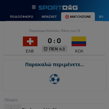
ΠΟΔΟΣΦΑΙΡΟ
ΜΠΑΣΚΕΤ
MATCHZONE
ΒΙΝΤ
Παγκόσμιο Κύπελλο, Φάση των 16
0
:
0
ΠΕΝ 4:3
ΕΛΒ
ΚΟΛ
Παρακαλώ περιμένετε...
Πέναλτι