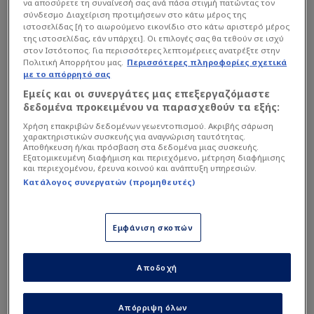
να αποσύρετε τη συναίνεσή σας ανά πάσα στιγμή πατώντας τον
σύνδεσμο Διαχείριση προτιμήσεων στο κάτω μέρος της
Αλλαγή εντός
ιστοσελίδας [ή το αιωρούμενο εικονίδιο στο κάτω αριστερό μέρος
13
5
4
6
Zeki Amdouni
103'
της ιστοσελίδας, εάν υπάρχει]. Οι επιλογές σας θα τεθούν σε ισχύ
RODRIGUEZ
AKANJI
ELVEDI
ZAKARIA
στον Ιστότοπος. Για περισσότερες λεπτομέρειες ανατρέξτε στην
Πολιτική Απορρήτου μας.
Περισσότερες πληροφορίες σχετικά
Κίτρινη κάρτα
με το απόρρητό σας
Davinson Sanchez
95'
Εμείς και οι συνεργάτες μας επεξεργαζόμαστε
1
Δεύτερο ημίχρονο
δεδομένα προκειμένου να παρασχεθούν τα εξής:
KOBEL
Χρήση επακριβών δεδομένων γεωεντοπισμού. Ακριβής σάρωση
Αλλαγή εκτός
χαρακτηριστικών συσκευής για αναγνώριση ταυτότητας.
Διάταξη
4-3-3
Dan Ndoye
Αποθήκευση ή/και πρόσβαση στα δεδομένα μιας συσκευής.
90+2'
Εξατομικευμένη διαφήμιση και περιεχόμενο, μέτρηση διαφήμισης
Διευθυντής
και περιεχομένου, έρευνα κοινού και ανάπτυξη υπηρεσιών.
Αλλαγή εντός
Κατάλογος συνεργατών (προμηθευτές)
Ruben Vargas
90+2'
Murat Yakin
Στατιστικά Διοργάνωσης
Αλλαγή εκτός
Εμφάνιση σκοπών
Αναπληρωματικοί
Breel Embolo
87'
FIFA World Cup
F
46'
Σεζόν 2026
15
Αλλαγή εντός
Αποδοχή
Djibril Sow
Cedric Itten
Μέσος
87'
Group
Group
Group
Group
Group
Group
Group
Grou
Απόρριψη όλων
A
B
C
D
E
F
G
H
105'
71'
Αλλαγή εκτός