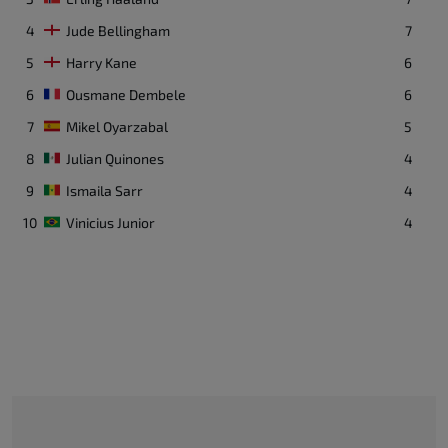
Hossein Hosseini
22
I
4
Jude Bellingham
7
Τερματοφύλακας
5
Harry Kane
6
Alireza Jahanbakhsh
7
I
6
Ousmane Dembele
6
Μέσος
7
Mikel Oyarzabal
5
8
Julian Quinones
4
Dennis Dargahi
24
I
Επιθετικός
9
Ismaila Sarr
4
10
Vinicius Junior
4
Payam Niazmand
12
I
Τερματοφύλακας
Roozbeh Cheshmi
15
I
Μέσος
Mehdi Torabi
16
I
Μέσος
Saleh Hardani