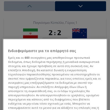
Αλλαγή εντός
Callan Elliot
78'
Αλλαγή εκτός
Παγκόσμιο Κύπελλο, Γύρος 1
Liberato Cacace
68'
2
:
2
Αλλαγή εντός
ΤΕΛ
Ben Old
68'
ΙΡΝ
ΝΖΗ
Εντός
Εκτός
Ενδιαφερόμαστε για το απόρρητό σας
Αλλαγή εκτός
Callum McCowatt
Εμείς και οι
603
συνεργάτες μας αποθηκεύουμε προσωπικά
68'
δεδομένα, όπως δεδομένα περιήγησης ή μοναδικά αναγνωριστικά
9
20
στοιχεία, και έχουμε πρόσβαση σε αυτά στη συσκευή σας. Αν
Αλλαγή εντός
TAREMI
MOGHANLOO
επιλέξετε Αποδοχή, θα καταστεί δυνατή η ενεργοποίηση
Ryan Thomas
68'
τεχνολογιών παρακολούθησης προκειμένου να υποστηριχθούν οι
σκοποί που εμφανίζονται παρακάτω, για τους οποίους εμείς και οι
συνεργάτες μας επεξεργαζόμαστε τα δεδομένα με σκοπό την
Αλλαγή εκτός
17
6
14
8
παροχή υπηρεσιών. Αν επιλέξετε Απόρριψη όλων όλων ή
Saman Ghoddos
65'
αποσύρετε τη συγκατάθεσή σας, οι εν λόγω τεχνολογίες θα
YOUSEFI
EZATOLAHI
GHODDOS
MOHEBBI
απενεργοποιηθούν. Αν απενεργοποιηθούν οι ιχνηλάτες, ορισμένο
περιεχόμενο και κάποιες από τις διαφημίσεις που βλέπετε
Αλλαγή εντός
ενδέχεται να μην είναι τόσο σχετικές με εσάς. Μπορείτε να
Ehsan Hajisafi
65'
επανεμφανίσετε αυτό το μενού για να αλλάξετε τις επιλογές σας ή