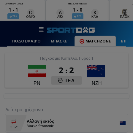
UEFA EUROPA LEAGUE
UEFA EUROPA LEAGUE
U
1 - 1
1 - 0
Ο
Λ
Κ
ΟΜΌ
ΛΕΧ
ΚΛΆ
ΠΑΟΚ
ΤΕΛ
ΤΕΛ
ΠΟΔΟΣΦΑΙΡΟ
ΜΠΑΣΚΕΤ
MATCHZONE
ΒΙΝΤ
Παγκόσμιο Κύπελλο, Γύρος 1
2
:
2
ΤΕΛ
ΙΡΝ
ΝΖΗ
Δεύτερο ημίχρονο
Αλλαγή εκτός
Marko Stamenic
90+2'