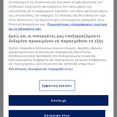
5
19
4
23
να αποσύρετε τη συναίνεσή σας ανά πάσα στιγμή πατώντας τον
Γκολ ( 2 : 2 )
σύνδεσμο Διαχείριση προτιμήσεων στο κάτω μέρος της
MOHAMMADI
NEMATI
KHALILZADEH
REZAEIAN
Mohammad Mohebbi
ιστοσελίδας [ή το αιωρούμενο εικονίδιο στο κάτω αριστερό μέρος
64'
της ιστοσελίδας, εάν υπάρχει]. Οι επιλογές σας θα τεθούν σε ισχύ
στον Ιστότοπος. Για περισσότερες λεπτομέρειες ανατρέξτε στην
Γκολ ( 1 : 2 )
Πολιτική Απορρήτου μας.
Περισσότερες πληροφορίες σχετικά
1
Elijah Just
55'
με το απόρρητό σας
BEIRANVAND
Εμείς και οι συνεργάτες μας επεξεργαζόμαστε
Αλλαγή εκτός
δεδομένα προκειμένου να παρασχεθούν τα εξής:
Διάταξη
4-4-2
Shahriyar Moghanloo
53'
Χρήση επακριβών δεδομένων γεωεντοπισμού. Ακριβής σάρωση
Διευθυντής
χαρακτηριστικών συσκευής για αναγνώριση ταυτότητας.
Αποθήκευση ή/και πρόσβαση στα δεδομένα μιας συσκευής.
Αλλαγή εντός
Εξατομικευμένη διαφήμιση και περιεχόμενο, μέτρηση διαφήμισης
Ali Alipour
53'
Amir Ghalenoei
Στατιστικά Διοργάνωσης
και περιεχομένου, έρευνα κοινού και ανάπτυξη υπηρεσιών.
Κατάλογος συνεργατών (προμηθευτές)
Αλλαγή εκτός
Αναπληρωματικοί
Arya Yousefi
46'
FIFA World Cup
F
Εμφάνιση σκοπών
46'
Σεζόν 2026
10
I
Αλλαγή εντός
Mehdi Ghayedi
Mehdi Ghayedi
Επιθετικός
46'
Group
Group
Group
Group
Group
Group
Group
Grou
Αποδοχή
Πρώτο ημίχρονο
A
B
C
D
E
F
G
H
53'
11
I
Ali Alipour
Ομάδα
ΑΓ
Ν
Ι
Η
ΔΙΑΦ
Π
Επιθετικός
Γκολ ( 1 : 1 )
Απόρριψη όλων