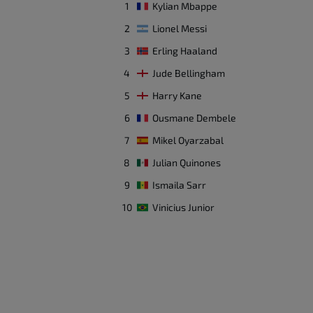
1
Kylian Mbappe
Ziyad Aljohani
16
Μέσος
2
Lionel Messi
3
Erling Haaland
Jehad Thikri
25
4
Jude Bellingham
Αμυντικός
5
Harry Kane
Ahmed Alkassar
22
6
Ousmane Dembele
Τερματοφύλακας
7
Mikel Oyarzabal
8
Julian Quinones
Saleh Alshehri
11
Επιθετικός
9
Ismaila Sarr
10
Vinicius Junior
Hassan Kadish
14
Αμυντικός
Khalid Alghannam
17
Επιθετικός