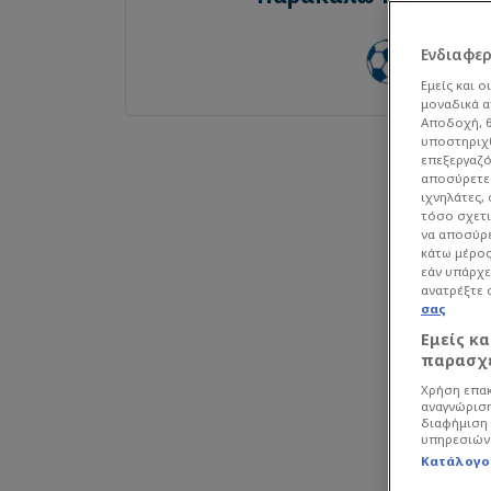
Ενδιαφε
Εμείς και ο
μοναδικά α
Αποδοχή, θ
υποστηριχθ
επεξεργαζό
αποσύρετε 
ιχνηλάτες,
τόσο σχετι
να αποσύρε
κάτω μέρος
εάν υπάρχε
ανατρέξτε 
σας
Εμείς κ
παρασχε
Χρήση επακ
αναγνώριση
διαφήμιση 
υπηρεσιών
Κατάλογο