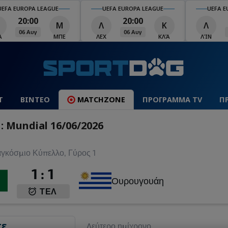
UEFA EUROPA LEAGUE
UEFA EUROPA LEAGUE
UEFA E
20:00
20:00
Μ
Λ
Κ
Λ
06 Αυγ
06 Αυγ
Ά
ΜΠΕ
ΛΕΧ
ΚΛΆ
ΛΊΝ
Τ
ΒΙΝΤΕΟ
MATCHZONE
ΠΡΟΓΡΑΜΜΑ TV
Π
 Mundial 16/06/2026
γκόσμιο Κύπελλο, Γύρος 1
1
:
1
Ουρουγουάη
ΤΕΛ
...
Δεύτερο ημίχρονο