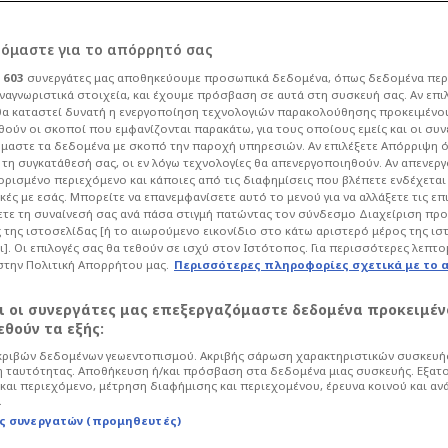
Αλλαγή εκτός
ρόμαστε για το απόρρητό σας
Moteb Alharbi
90+2'
ι
603
συνεργάτες μας αποθηκεύουμε προσωπικά δεδομένα, όπως δεδομένα περ
ναγνωριστικά στοιχεία, και έχουμε πρόσβαση σε αυτά στη συσκευή σας. Αν επι
Αλλαγή εντός
α καταστεί δυνατή η ενεργοποίηση τεχνολογιών παρακολούθησης προκειμένο
Abdullah Alhamddan
90+2'
ούν οι σκοποί που εμφανίζονται παρακάτω, για τους οποίους εμείς και οι συν
μαστε τα δεδομένα με σκοπό την παροχή υπηρεσιών. Αν επιλέξετε Απόρριψη 
Αλλαγή εκτός
τη συγκατάθεσή σας, οι εν λόγω τεχνολογίες θα απενεργοποιηθούν. Αν απενερ
Saud Abdulhamid
 ορισμένο περιεχόμενο και κάποιες από τις διαφημίσεις που βλέπετε ενδέχεται 
90+2'
κές με εσάς. Μπορείτε να επανεμφανίσετε αυτό το μενού για να αλλάξετε τις επ
τε τη συναίνεσή σας ανά πάσα στιγμή πατώντας τον σύνδεσμο Διαχείριση πρ
Αλλαγή εντός
 της ιστοσελίδας [ή το αιωρούμενο εικονίδιο στο κάτω αριστερό μέρος της ισ
Ali Lajami
90+2'
ι]. Οι επιλογές σας θα τεθούν σε ισχύ στον Ιστότοπος. Για περισσότερες λεπτο
στην Πολιτική Απορρήτου μας.
Περισσότερες πληροφορίες σχετικά με το 
Αλλαγή εκτός
Feras Albrikan
αι οι συνεργάτες μας επεξεργαζόμαστε δεδομένα προκειμέν
90+2'
θούν τα εξής:
Αλλαγή εντός
ριβών δεδομένων γεωεντοπισμού. Ακριβής σάρωση χαρακτηριστικών συσκευής
Ala Alhajji
 ταυτότητας. Αποθήκευση ή/και πρόσβαση στα δεδομένα μιας συσκευής. Εξατ
90+2'
και περιεχόμενο, μέτρηση διαφήμισης και περιεχομένου, έρευνα κοινού και αν
.
Αλλαγή εκτός
ς συνεργατών (προμηθευτές)
Federico Vinas
90'