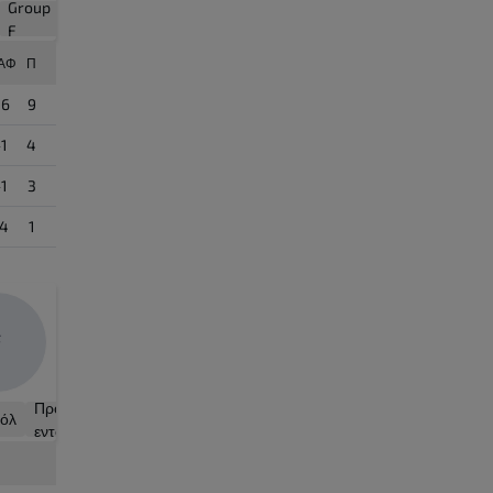
Group
Group
Group
Group
Group
Group
Group
F
G
H
I
J
K
L
ΙΑΦ
Π
+6
9
-1
4
-1
3
-4
1
F
Γκολ
Προσπάθειες
όλ
με
εντός εστίας
πέναλτι