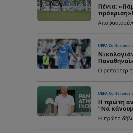
Πένια: «Πά
πρόκριση»!
UEFA Conference 
Νικολογιάν
Παναθηναϊκ
UEFA Conference 
Η πρώτη αν
"Να κάνουμ