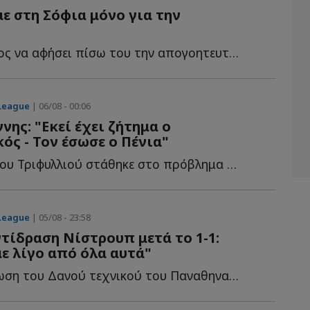
με στη Σόφια μόνο για την
Αποφασισμένος να αφήσει πίσω του την απογοητευτική ι...
League
| 06/08 - 00:06
νης: "Εκεί έχει ζήτημα ο
ός - Τον έσωσε ο Πένια"
Ο ρεπόρτερ του Τριφυλλιού στάθηκε στο πρόβλημα στο α...
League
| 05/08 - 23:58
τίδραση Νίστρουπ μετά το 1-1:
ε λίγο από όλα αυτά"
Η πρώτη δήλωση του Δανού τεχνικού του Παναθηναϊκού μ...