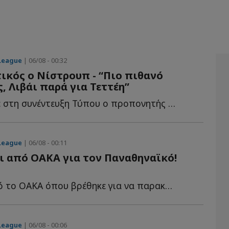
Sultan Mandash
20
Επιθετικός
Ali Majrashi
2
Αμυντικός
League
| 06/08 - 00:32
κός ο Νίστρουπ - “Πιο πιθανό
, Λιβάι παρά για Τεττέη”
Πώς σχολίασε στη συνέντευξη Τύπου ο προπονητής του Π...
League
| 06/08 - 00:11
ι από ΟΑΚΑ για τον Παναθηναϊκό!
Τι δήλωσε από το ΟΑΚΑ όπου βρέθηκε για να παρακολουθήσει τ...
League
| 06/08 - 00:06