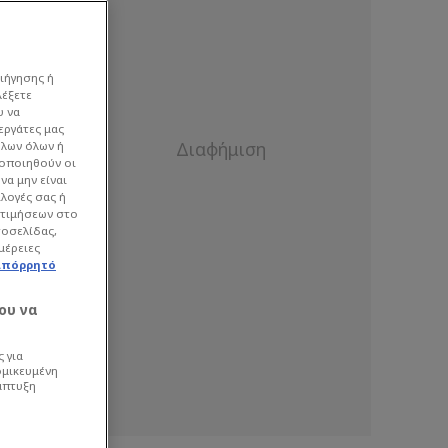
ιήγησης ή
λέξετε
υ να
εργάτες μας
όλων όλων ή
γοποιηθούν οι
να μην είναι
ιλογές σας ή
οτιμήσεων στο
τοσελίδας,
μέρειες
απόρρητό
ου να
 για
ομικευμένη
άπτυξη