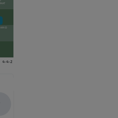
AMAT
2
HAMID
4-4-2
F