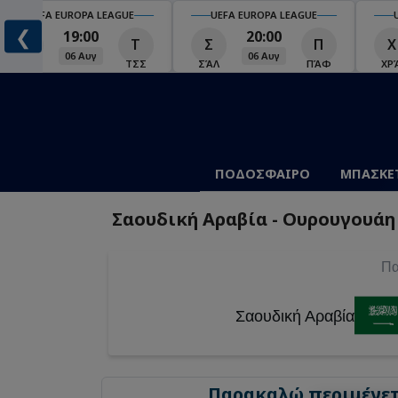
UEFA EUROPA LEAGUE
UEFA EUROPA LEAGUE
❮
19:00
20:00
Μ
Τ
Σ
Π
Χ
06 Αυγ
06 Αυγ
ΜΑΚ
ΤΣΣ
ΣΆΛ
ΠΆΦ
ΧΡ
ΠΟΔΟΣΦΑΙΡΟ
ΜΠΑΣΚΕ
Σαουδική Αραβία - Ουρουγουάη :
Πα
Σαουδική Αραβία
Παρακαλώ περιμένετε