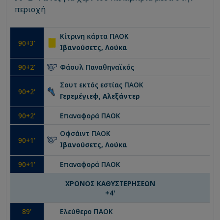
περιοχή
Κίτρινη κάρτα
ΠΑΟΚ
90
+3'
Ιβανούσετς, Λούκα
90
+2'
Φάουλ
Παναθηναϊκός
Σουτ εκτός εστίας
ΠΑΟΚ
90
+2'
Γερεμέγιεφ, Αλεξάντερ
90
+2'
Επαναφορά
ΠΑΟΚ
Οφσάιντ
ΠΑΟΚ
90
+1'
Ιβανούσετς, Λούκα
90
+1'
Επαναφορά
ΠΑΟΚ
ΧΡΟΝΟΣ ΚΑΘΥΣΤΕΡΗΣΕΩΝ
+
4
'
89
'
Ελεύθερο
ΠΑΟΚ