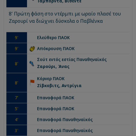
Ταμπόρντα, Βιθέντε
8' Πρώτη φάση στο ντέρμπι με ωραίο πλασέ του
Ζαρουρί να διώχνει δύσκολα ο Παβλένκα
9
'
Ελεύθερο
ΠΑΟΚ
9
'
Απόκρουση
ΠΑΟΚ
Σούτ εντός εστίας
Παναθηναϊκός
8
'
Ζαρούρι, Άνας
Κόρνερ
ΠΑΟΚ
8
'
Ζίβκοβιτς, Aντρίγια
7
'
Επαναφορά
ΠΑΟΚ
5
'
Επαναφορά
ΠΑΟΚ
4
'
Επαναφορά
Παναθηναϊκός
3
'
Επαναφορά
Παναθηναϊκός