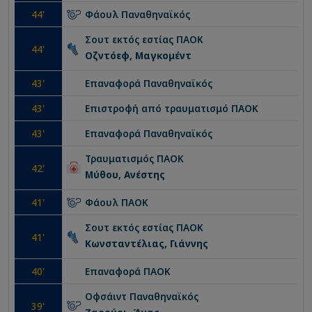
44
'
Φάουλ
Παναθηναϊκός
Σουτ εκτός εστίας
ΠΑΟΚ
44
'
Οζντόεφ, Μαγκομέντ
43
'
Επαναφορά
Παναθηναϊκός
43
'
Επιστροφή από τραυματισμό
ΠΑΟΚ
43
'
Επαναφορά
Παναθηναϊκός
Τραυματισμός
ΠΑΟΚ
42
'
Μύθου, Ανέστης
41
'
Φάουλ
ΠΑΟΚ
Σουτ εκτός εστίας
ΠΑΟΚ
41
'
Κωνσταντέλιας, Γιάννης
40
'
Επαναφορά
ΠΑΟΚ
Οφσάιντ
Παναθηναϊκός
39
'