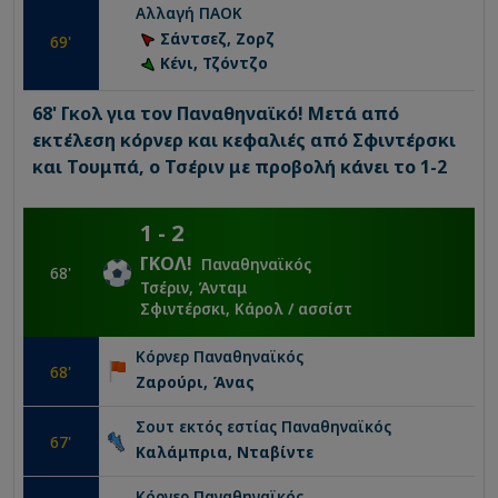
Αλλαγή
ΠΑΟΚ
Σάντσεζ, Ζορζ
69
'
Κένι, Τζόντζο
68' Γκολ για τον Παναθηναϊκό! Μετά από
εκτέλεση κόρνερ και κεφαλιές από Σφιντέρσκι
και Τουμπά, ο Τσέριν με προβολή κάνει το 1-2
1
-
2
ΓΚΟΛ
!
Παναθηναϊκός
68
'
Τσέριν, Άνταμ
Σφιντέρσκι, Κάρολ
/ ασσίστ
Κόρνερ
Παναθηναϊκός
68
'
Ζαρούρι, Άνας
Σουτ εκτός εστίας
Παναθηναϊκός
67
'
Καλάμπρια, Νταβίντε
Κόρνερ
Παναθηναϊκός