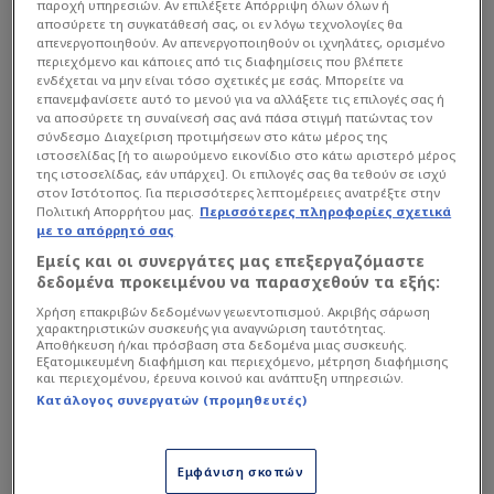
παροχή υπηρεσιών. Αν επιλέξετε Απόρριψη όλων όλων ή
82
'
Βαλένθια, Σαντίνο
αποσύρετε τη συγκατάθεσή σας, οι εν λόγω τεχνολογίες θα
Πάντοβιτς, Μίλος
απενεργοποιηθούν. Αν απενεργοποιηθούν οι ιχνηλάτες, ορισμένο
περιεχόμενο και κάποιες από τις διαφημίσεις που βλέπετε
ενδέχεται να μην είναι τόσο σχετικές με εσάς. Μπορείτε να
81' Γκολ για τον Παναθηναϊκό! Μετά από
επανεμφανίσετε αυτό το μενού για να αλλάξετε τις επιλογές σας ή
σέντρα του Κυριακόπουλου ο Παβλένκα θα
να αποσύρετε τη συναίνεσή σας ανά πάσα στιγμή πατώντας τον
σύνδεσμο Διαχείριση προτιμήσεων στο κάτω μέρος της
αποκρούσει κεφαλιά του Σφιντέρσκι αλλά στη
ιστοσελίδας [ή το αιωρούμενο εικονίδιο στο κάτω αριστερό μέρος
συνέχεια ο Ταμπόρδα με σουτ θα κάνει το 2-2
της ιστοσελίδας, εάν υπάρχει]. Οι επιλογές σας θα τεθούν σε ισχύ
στον Ιστότοπος. Για περισσότερες λεπτομέρειες ανατρέξτε στην
Πολιτική Απορρήτου μας.
Περισσότερες πληροφορίες σχετικά
2
-
2
με το απόρρητό σας
Εμείς και οι συνεργάτες μας επεξεργαζόμαστε
81
'
ΓΚΟΛ
!
Παναθηναϊκός
δεδομένα προκειμένου να παρασχεθούν τα εξής:
Ταμπόρντα, Βιθέντε
Χρήση επακριβών δεδομένων γεωεντοπισμού. Ακριβής σάρωση
χαρακτηριστικών συσκευής για αναγνώριση ταυτότητας.
81
'
Απόκρουση
Παναθηναϊκός
Αποθήκευση ή/και πρόσβαση στα δεδομένα μιας συσκευής.
Εξατομικευμένη διαφήμιση και περιεχόμενο, μέτρηση διαφήμισης
Σούτ εντός εστίας
ΠΑΟΚ
και περιεχομένου, έρευνα κοινού και ανάπτυξη υπηρεσιών.
81
'
Ιβανούσετς, Λούκα
Κατάλογος συνεργατών (προμηθευτές)
80
'
Ελεύθερο
Παναθηναϊκός
Εμφάνιση σκοπών
Σουτ εκτός εστίας
ΠΑΟΚ