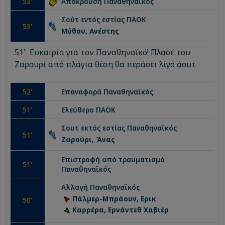
53
'
Απόκρουση
Παναθηναϊκός
Σούτ εντός εστίας
ΠΑΟΚ
53
'
Μύθου, Ανέστης
51' Ευκαιρία για τον Παναθηναϊκό! Πλασέ του
Ζαρουρί από πλάγια θέση θα περάσει λίγο άουτ
52
'
Επαναφορά
Παναθηναϊκός
51
'
Ελεύθερο
ΠΑΟΚ
Σουτ εκτός εστίας
Παναθηναϊκός
51
'
Ζαρούρι, Άνας
Επιστροφή από τραυματισμό
51
'
Παναθηναϊκός
Αλλαγή
Παναθηναϊκός
Πάλμερ-Μπράουν, Ερικ
50
'
Καρρέρα, Ερνάντεθ Χαβιέρ