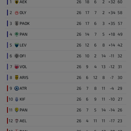
1
AEK
26
18
6
2
+32
60
82'
72
Milos Pantovic
2
OLY
Επιθετικός
26
17
7
2
+34
58
3
PAOK
26
17
6
3
+35
57
Adriano Jagusic
88
Μέσος
4
PAN
26
14
7
5
+18
49
5
LEV
26
12
6
8
+14
42
Pavlos Pantelidis
23
Επιθετικός
6
OFI
26
10
2
14
-11
32
7
VOL
26
9
4
13
-12
31
Filip Djuricic
31
Επιθετικός
8
ARIS
26
6
12
8
-7
30
9
ATR
26
7
8
11
-4
29
Manolis Siopis
6
Μέσος
10
KIF
26
6
9
11
-10
27
11
PAN
26
7
5
14
-14
26
Tonny Vilhena
52
Μέσος
12
AEL
26
4
11
11
-17
23