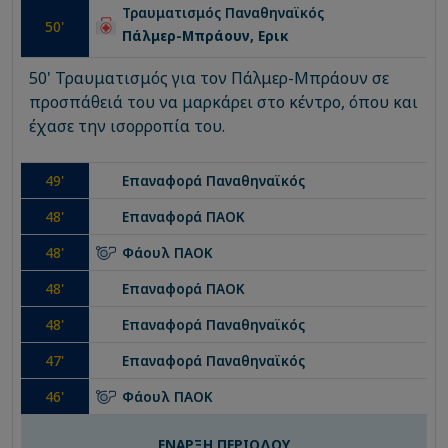
Τραυματισμός
Παναθηναϊκός
50
'
Πάλμερ-Μπράουν, Ερικ
50' Τραυματισμός για τον Πάλμερ-Μπράουν σε
προσπάθειά του να μαρκάρει στο κέντρο, όπου και
έχασε την ισορροπία του.
49
'
Επαναφορά
Παναθηναϊκός
48
'
Επαναφορά
ΠΑΟΚ
48
'
Φάουλ
ΠΑΟΚ
48
'
Επαναφορά
ΠΑΟΚ
48
'
Επαναφορά
Παναθηναϊκός
47
'
Επαναφορά
Παναθηναϊκός
46
'
Φάουλ
ΠΑΟΚ
ΕΝΑΡΞΗ ΠΕΡΙΟΔΟΥ