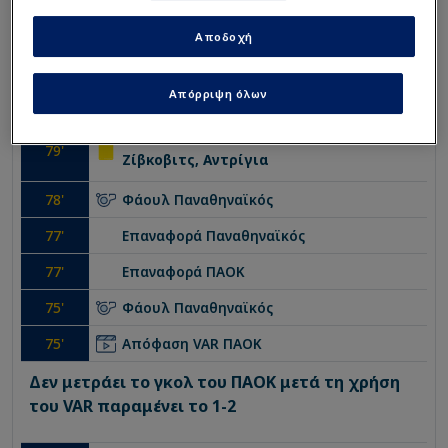
80
'
Γερεμέγιεφ, Αλεξάντερ
Αποδοχή
79' Ωραία ομαδική προσπάθεια αλλά το σουτ του
Γερεμέγεφ θα περάσει πολύ ψηλά
Απόρριψη όλων
Κίτρινη κάρτα
ΠΑΟΚ
79
'
Ζίβκοβιτς, Aντρίγια
78
'
Φάουλ
Παναθηναϊκός
77
'
Επαναφορά
Παναθηναϊκός
77
'
Επαναφορά
ΠΑΟΚ
75
'
Φάουλ
Παναθηναϊκός
75
'
Απόφαση VAR
ΠΑΟΚ
Δεν μετράει το γκολ του ΠΑΟΚ μετά τη χρήση
του VAR παραμένει το 1-2