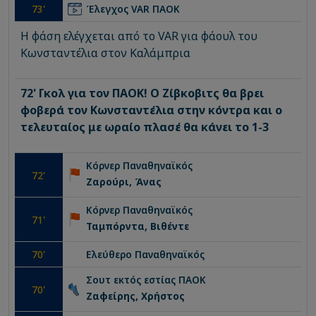
73
'
Έλεγχος VAR
ΠΑΟΚ
Η φάση ελέγχεται από το VAR για φάουλ του
Κωνσταντέλια στον Καλάμπρια
72' Γκολ για τον ΠΑΟΚ! Ο Ζίβκοβιτς θα βρει
φοβερά τον Κωνσταντέλια στην κόντρα και ο
τελευταίος με ωραίο πλασέ θα κάνει το 1-3
Κόρνερ
Παναθηναϊκός
72
'
Ζαρούρι, Άνας
Κόρνερ
Παναθηναϊκός
71
'
Ταμπόρντα, Βιθέντε
70
'
Ελεύθερο
Παναθηναϊκός
Σουτ εκτός εστίας
ΠΑΟΚ
70
'
Ζαφείρης, Χρήστος