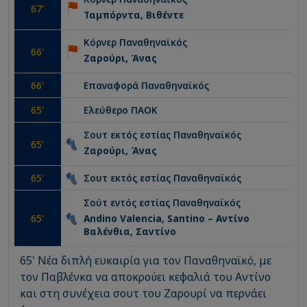
67
'
Ταμπόρντα, Βιθέντε
Κόρνερ
Παναθηναϊκός
66
'
Ζαρούρι, Άνας
66
'
Επαναφορά
Παναθηναϊκός
65
'
Ελεύθερο
ΠΑΟΚ
Σουτ εκτός εστίας
Παναθηναϊκός
65
'
Ζαρούρι, Άνας
65
'
Σουτ εκτός εστίας
Παναθηναϊκός
Σούτ εντός εστίας
Παναθηναϊκός
65
'
Andino Valencia, Santino – Αντίνο
Βαλένθια, Σαντίνο
65' Νέα διπλή ευκαιρία για τον Παναθηναϊκό, με
τον Παβλένκα να αποκρούει κεφαλιά του Αντίνο
και στη συνέχεια σουτ του Ζαρουρί να περνάει