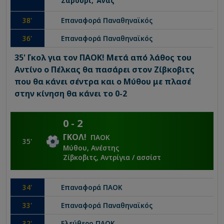
Ζαρούρι, Άνας
38
'
Επαναφορά
Παναθηναϊκός
36
'
Επαναφορά
Παναθηναϊκός
35' Γκολ για τον ΠΑΟΚ! Μετά από λάθος του
Αντίνο ο Πέλκας θα πασάρει στον Ζίβκοβιτς
που θα κάνει σέντρα και ο Μύθου με πλασέ
στην κίνηση θα κάνει το 0-2
0
-
2
ΓΚΟΛ
!
ΠΑΟΚ
35
'
Μύθου, Ανέστης
Ζίβκοβιτς, Aντρίγια
/ ασσίστ
34
'
Επαναφορά
ΠΑΟΚ
33
'
Επαναφορά
Παναθηναϊκός
32
'
Ελεύθερο
ΠΑΟΚ