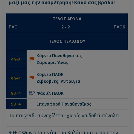
μαζί μας την αναμέτρηση! Καλό σας βράδυ!
ΤΕΛΟΣ ΑΓΩΝΑ
ΠΑΟ
2
-
2
ΠΑΟΚ
ΤΕΛΟΣ ΠΕΡΙΟΔΟΥ
Κόρνερ
Παναθηναϊκός
90
+6'
Ζαρούρι, Άνας
Κόρνερ
ΠΑΟΚ
90
+5'
Ζίβκοβιτς, Aντρίγια
90
+4'
Φάουλ
ΠΑΟΚ
90
+4'
Επαναφορά
Παναθηναϊκός
Το παιχνίδι συνεχίζεται χωρίς να δοθεί πέναλτι
90+2' Φωνές για χέρι του Καλάμπρια μέσα στην