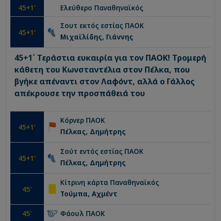
45
+1'
Ελεύθερο
Παναθηναϊκός
Σουτ εκτός εστίας
ΠΑΟΚ
45
+1'
Μιχαϊλίδης, Γιάννης
45+1΄ Τεράστια ευκαιρία για τον ΠΑΟΚ! Τρομερή
κάθετη του Κωνσταντέλια στον Πέλκα, που
βγήκε απέναντι στον Λαφόντ, αλλά ο Γάλλος
απέκρουσε την προσπάθειά του
Κόρνερ
ΠΑΟΚ
45
+1'
Πέλκας, Δημήτρης
Σούτ εντός εστίας
ΠΑΟΚ
45
+1'
Πέλκας, Δημήτρης
Κίτρινη κάρτα
Παναθηναϊκός
45
'
Τούμπα, Αχμέντ
45
'
Φάουλ
ΠΑΟΚ