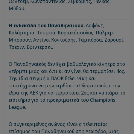
Οζντόεβ, Κωνσταντέλιας, Ζίβκοβιτς, Πέλκας,
Μύθου.
Η ενδεκάδα του Παναθηναϊκού:
Λαφόντ,
Καλάμπρια, Τουμπά, Κυριακόπουλος, Πάλμερ-
Μπράουν, Αντίνο, Κοντούρης, Ταμπόρδα, Ζαρουρί,
Τσέριν, Σφιντέρσκι.
Ο Παναθηναϊκός δεν έχει βαθμολογικό κίνητρο στο
ντέρμπι μιας και ό,τι κι αν γίνει θα τερματίσει 4ος.
Την ίδια στιγμή ο ΠΑΟΚ θέλει νίκη και
ταυτόχρονα να μην κερδίσει ο Ολυμπιακός στην
έδρα της ΑΕΚ για να τερματίσει 2ος και να πάρει το
εισιτήριο για τα προκριματικά του Champions
League.
O συγκεκριμένος αγώνας είναι ο τελευταίος
επίσημος του Παναθηναϊκού στη Λεωφόρο, μιας