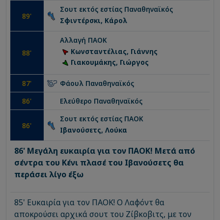
Σουτ εκτός εστίας
Παναθηναϊκός
89
'
Σφιντέρσκι, Κάρολ
Αλλαγή
ΠΑΟΚ
Κωνσταντέλιας, Γιάννης
88
'
Γιακουμάκης, Γιώργος
87
'
Φάουλ
Παναθηναϊκός
86
'
Ελεύθερο
Παναθηναϊκός
Σουτ εκτός εστίας
ΠΑΟΚ
86
'
Ιβανούσετς, Λούκα
86' Μεγάλη ευκαιρία για τον ΠΑΟΚ! Μετά από
σέντρα του Κένι πλασέ του Ιβανούσετς θα
περάσει λίγο έξω
85' Ευκαιρία για τον ΠΑΟΚ! Ο Λαφόντ θα
αποκρούσει αρχικά σουτ του Ζίβκοβιτς, με τον