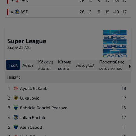
13
PAN
Konstantinos Kotsaris
26
4
5
17
-39
17
70
Τερματοφύλακας
14
AST
26
3
8
15
-19
17
Pedro Chirivella
4
Μέσος
Super League
Lucas Chaves
12
Σεζόν 25/26
Τερματοφύλακας
Γκο
Κόκκινη
Κίτρινη
Προσπάθειες
Γκολ
Ασίστ
Αυτογκόλ
με
Giannis Kotsiras
27
κάρτα
κάρτα
εντός εστίας
Επιθετικός
πέν
Παίκτης
1
Ayoub El Kaabi
18
2
Luka Jovic
17
3
Fabricio Gabriel Pedrozo
13
4
Julian Bartolo
12
5
Alen Ozbolt
11