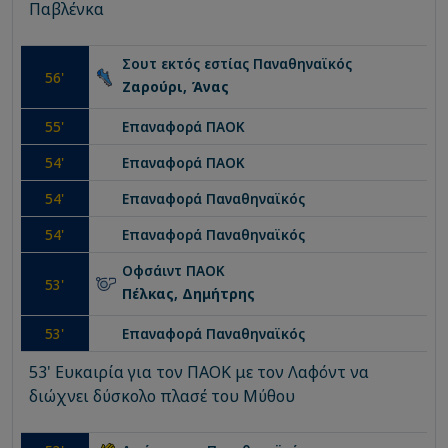
Παβλένκα
Σουτ εκτός εστίας
Παναθηναϊκός
56
'
Ζαρούρι, Άνας
55
'
Επαναφορά
ΠΑΟΚ
54
'
Επαναφορά
ΠΑΟΚ
54
'
Επαναφορά
Παναθηναϊκός
54
'
Επαναφορά
Παναθηναϊκός
Οφσάιντ
ΠΑΟΚ
53
'
Πέλκας, Δημήτρης
53
'
Επαναφορά
Παναθηναϊκός
53' Ευκαιρία για τον ΠΑΟΚ με τον Λαφόντ να
διώχνει δύσκολο πλασέ του Μύθου