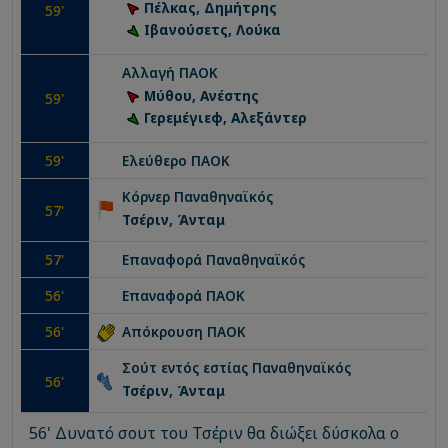
Πέλκας, Δημήτρης
59
'
Ιβανούσετς, Λούκα
Αλλαγή
ΠΑΟΚ
Μύθου, Ανέστης
59
'
Γερεμέγιεφ, Αλεξάντερ
59
'
Ελεύθερο
ΠΑΟΚ
Κόρνερ
Παναθηναϊκός
57
'
Τσέριν, Άνταμ
57
'
Επαναφορά
Παναθηναϊκός
56
'
Επαναφορά
ΠΑΟΚ
56
'
Απόκρουση
ΠΑΟΚ
Σούτ εντός εστίας
Παναθηναϊκός
56
'
Τσέριν, Άνταμ
56' Δυνατό σουτ του Τσέριν θα διώξει δύσκολα ο