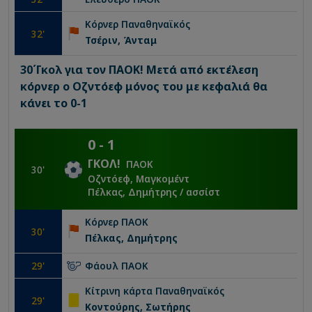
Κόρνερ
Παναθηναϊκός
32
'
Τσέριν, Άνταμ
30΄Γκολ για τον ΠΑΟΚ! Μετά από εκτέλεση
κόρνερ ο Οζντόεφ μόνος του με κεφαλιά θα
κάνει το 0-1
0
-
1
ΓΚΟΛ
!
ΠΑΟΚ
30
'
Οζντόεφ, Μαγκομέντ
Πέλκας, Δημήτρης
/ ασσίστ
Κόρνερ
ΠΑΟΚ
30
'
Πέλκας, Δημήτρης
29
'
Φάουλ
ΠΑΟΚ
Κίτρινη κάρτα
Παναθηναϊκός
29
'
Κοντούρης, Σωτήρης