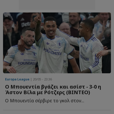
Europa League
| 20/05 - 23:36
Ο Μπουεντία βγάζει και ασίστ - 3-0 η
Άστον Βίλα με Ρότζερς (ΒΙΝΤΕΟ)
Ο Μπουεντία σέρβιρε το γκολ στον...