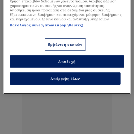
Χρήση επακριβών δεδομένων γεωεντοπισμού. Ακριβής σάρωση
χαρακτηριστικών συσκευής για αναγνώριση ταυτότητας.
Αποθήκευση ή/και πρόσβαση στα δεδομένα μιας συσκευής.
Εξατομικευμένη διαφήμιση και περιεχόμενο, μέτρηση διαφήμισης
και περιεχομένου, έρευνα κοινού και ανάπτυξη υπηρεσιών.
Κατάλογος συνεργατών (προμηθευτές)
Εμφάνιση σκοπών
Αποδοχή
Απόρριψη όλων