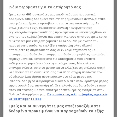
Ενδιαφερόμαστε για το απόρρητό σας
Εμείς και οι
603
συνεργάτες μας αποθηκεύουμε προσωπικά
δεδομένα, όπως δεδομένα περιήγησης ή μοναδικά αναγνωριστικά
στοιχεία, και έχουμε πρόσβαση σε αυτά στη συσκευή σας. Αν
επιλέξετε Αποδοχή, θα καταστεί δυνατή η ενεργοποίηση
τεχνολογιών παρακολούθησης προκειμένου να υποστηριχθούν οι
σκοποί που εμφανίζονται παρακάτω, για τους οποίους εμείς και οι
συνεργάτες μας επεξεργαζόμαστε τα δεδομένα με σκοπό την
παροχή υπηρεσιών. Αν επιλέξετε Απόρριψη όλων όλων ή
Europa League
| 20/05 - 23:52
αποσύρετε τη συγκατάθεσή σας, οι εν λόγω τεχνολογίες θα
απενεργοποιηθούν. Αν απενεργοποιηθούν οι ιχνηλάτες, ορισμένο
“Κατάπιε” Φράιμπουργκ η Άστον Βίλα -
περιεχόμενο και κάποιες από τις διαφημίσεις που βλέπετε
Δικό της με 3άρα το Europa League (Vd)
ενδέχεται να μην είναι τόσο σχετικές με εσάς. Μπορείτε να
επανεμφανίσετε αυτό το μενού για να αλλάξετε τις επιλογές σας ή
Tα “λιοντάρια” του Μπέρμιγχαμ ήταν...
να αποσύρετε τη συναίνεσή σας ανά πάσα στιγμή πατώντας τον
σύνδεσμο Διαχείριση προτιμήσεων στο κάτω μέρος της
ιστοσελίδας [ή το αιωρούμενο εικονίδιο στο κάτω αριστερό μέρος
της ιστοσελίδας, εάν υπάρχει]. Οι επιλογές σας θα τεθούν σε ισχύ
στον Ιστότοπος. Για περισσότερες λεπτομέρειες ανατρέξτε στην
Πολιτική Απορρήτου μας.
Περισσότερες πληροφορίες σχετικά
με το απόρρητό σας
Εμείς και οι συνεργάτες μας επεξεργαζόμαστε
δεδομένα προκειμένου να παρασχεθούν τα εξής: