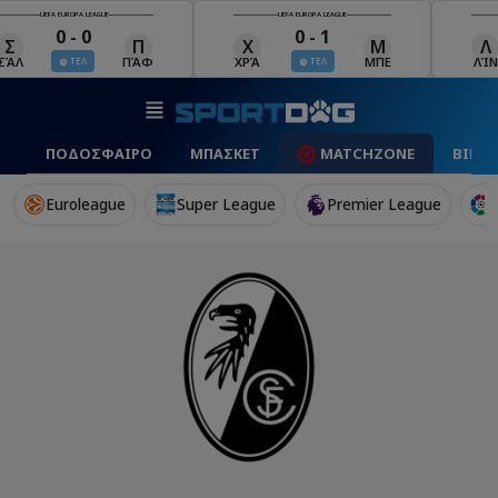
UEFA EUROPA LEAGUE
UEFA EUROPA LEAGUE
0 - 0
0 - 1
Σ
Π
Χ
Μ
Λ
ΣΆΛ
ΠΆΦ
ΧΡΆ
ΜΠΕ
ΛΊΝ
ΤΕΛ
ΤΕΛ
ΠΟΔΟΣΦΑΙΡΟ
ΜΠΑΣΚΕΤ
MATCHZONE
ΒΙΝΤ
Euroleague
Super League
Premier League