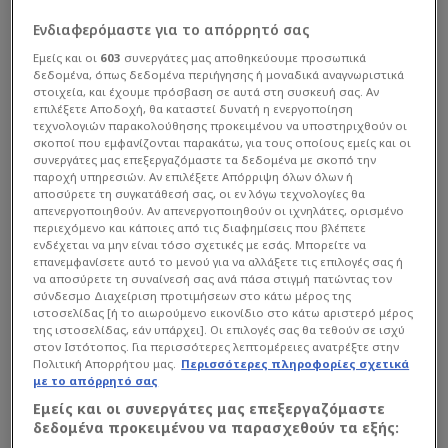
Ενδιαφερόμαστε για το απόρρητό σας
Εμείς και οι
603
συνεργάτες μας αποθηκεύουμε προσωπικά
δεδομένα, όπως δεδομένα περιήγησης ή μοναδικά αναγνωριστικά
στοιχεία, και έχουμε πρόσβαση σε αυτά στη συσκευή σας. Αν
επιλέξετε Αποδοχή, θα καταστεί δυνατή η ενεργοποίηση
τεχνολογιών παρακολούθησης προκειμένου να υποστηριχθούν οι
σκοποί που εμφανίζονται παρακάτω, για τους οποίους εμείς και οι
συνεργάτες μας επεξεργαζόμαστε τα δεδομένα με σκοπό την
παροχή υπηρεσιών. Αν επιλέξετε Απόρριψη όλων όλων ή
Super League
| 03/08 - 22:00
αποσύρετε τη συγκατάθεσή σας, οι εν λόγω τεχνολογίες θα
Νέος... Μάτιτς για Ολυμπιακό! Ένα
απενεργοποιηθούν. Αν απενεργοποιηθούν οι ιχνηλάτες, ορισμένο
περιεχόμενο και κάποιες από τις διαφημίσεις που βλέπετε
ακριβό θηρίο που εκνεύρισε και τον
ενδέχεται να μην είναι τόσο σχετικές με εσάς. Μπορείτε να
Νεϊμάρ
επανεμφανίσετε αυτό το μενού για να αλλάξετε τις επιλογές σας ή
να αποσύρετε τη συναίνεσή σας ανά πάσα στιγμή πατώντας τον
Δεν είναι ο χαφ που θα οργανώσει ολόκληρο...
σύνδεσμο Διαχείριση προτιμήσεων στο κάτω μέρος της
ιστοσελίδας [ή το αιωρούμενο εικονίδιο στο κάτω αριστερό μέρος
της ιστοσελίδας, εάν υπάρχει]. Οι επιλογές σας θα τεθούν σε ισχύ
στον Ιστότοπος. Για περισσότερες λεπτομέρειες ανατρέξτε στην
Πολιτική Απορρήτου μας.
Περισσότερες πληροφορίες σχετικά
με το απόρρητό σας
Εμείς και οι συνεργάτες μας επεξεργαζόμαστε
δεδομένα προκειμένου να παρασχεθούν τα εξής: