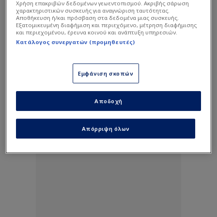
Χρήση επακριβών δεδομένων γεωεντοπισμού. Ακριβής σάρωση
χαρακτηριστικών συσκευής για αναγνώριση ταυτότητας.
Αποθήκευση ή/και πρόσβαση στα δεδομένα μιας συσκευής.
Εξατομικευμένη διαφήμιση και περιεχόμενο, μέτρηση διαφήμισης
και περιεχομένου, έρευνα κοινού και ανάπτυξη υπηρεσιών.
Κατάλογος συνεργατών (προμηθευτές)
Εμφάνιση σκοπών
Αποδοχή
Απόρριψη όλων