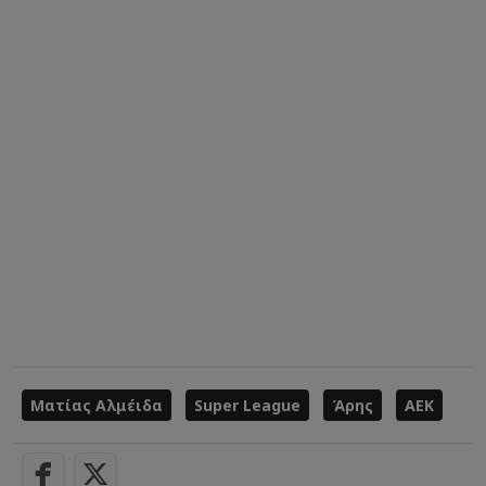
Ματίας Αλμέιδα
Super League
Άρης
ΑΕΚ