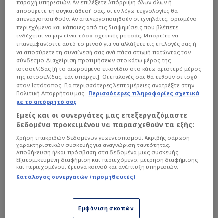
παροχή υπηρεσιών. Αν επιλέξετε Απόρριψη όλων όλων ή
αποσύρετε τη συγκατάθεσή σας, οι εν λόγω τεχνολογίες θα
απενεργοποιηθούν. Αν απενεργοποιηθούν οι ιχνηλάτες, ορισμένο
περιεχόμενο και κάποιες από τις διαφημίσεις που βλέπετε
ενδέχεται να μην είναι τόσο σχετικές με εσάς. Μπορείτε να
επανεμφανίσετε αυτό το μενού για να αλλάξετε τις επιλογές σας ή
να αποσύρετε τη συναίνεσή σας ανά πάσα στιγμή πατώντας τον
σύνδεσμο Διαχείριση προτιμήσεων στο κάτω μέρος της
ιστοσελίδας [ή το αιωρούμενο εικονίδιο στο κάτω αριστερό μέρος
της ιστοσελίδας, εάν υπάρχει]. Οι επιλογές σας θα τεθούν σε ισχύ
στον Ιστότοπος. Για περισσότερες λεπτομέρειες ανατρέξτε στην
Πολιτική Απορρήτου μας.
Περισσότερες πληροφορίες σχετικά
με το απόρρητό σας
Εμείς και οι συνεργάτες μας επεξεργαζόμαστε
δεδομένα προκειμένου να παρασχεθούν τα εξής:
Χρήση επακριβών δεδομένων γεωεντοπισμού. Ακριβής σάρωση
χαρακτηριστικών συσκευής για αναγνώριση ταυτότητας.
Αποθήκευση ή/και πρόσβαση στα δεδομένα μιας συσκευής.
Εξατομικευμένη διαφήμιση και περιεχόμενο, μέτρηση διαφήμισης
και περιεχομένου, έρευνα κοινού και ανάπτυξη υπηρεσιών.
Τα τρίποντα αποτελούν φάρμακο, αλλά δεν
Κατάλογος συνεργατών (προμηθευτές)
σημαίνει, ότι η μπόρα πέρασε για τους
«κιτρινόμαυρους» και τον Αργεντινό τεχνικό.
Εμφάνιση σκοπών
Ειδικά ο «Πελάδο», για να επανακτήσει την