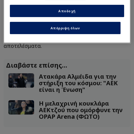
εμπιστοσύνη που απολάμβανε, πριν δύο χρόνια,
Αποδοχή
θα πρέπει να παρουσιάσει στα επόμενα
παιχνίδια ένα σύνολο που θα δείχνει
Απόρριψη όλων
σταθερότητα, θα έχει σχέδιο και κυρίως
αποτελεσματικότητα, η οποία θα μετουσιωθεί σε
αποτελέσματα.
Διαβάστε επίσης...
Ατακάρα Αλμέιδα για την
στήριξη του κόσμου: "ΑΕΚ
είναι η Ένωση"
Η μελαχρινή κουκλάρα
ΑΕΚτζού που ομόρφυνε την
OPAP Arena (ΦΩΤΟ)