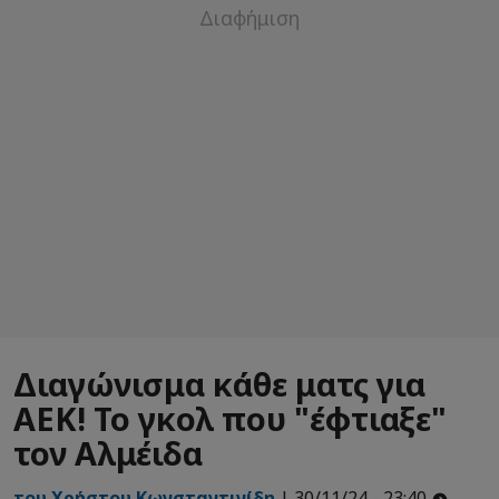
Διαγώνισμα κάθε ματς για
ΑΕΚ! Το γκολ που "έφτιαξε"
τον Αλμέιδα
του Χρήστου Κωνσταντινίδη
| 30/11/24 - 23:40