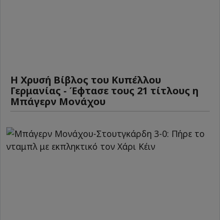
Η Χρυσή Βίβλος του Κυπέλλου
Γερμανίας - Έφτασε τους 21 τίτλους η
Μπάγερν Μονάχου