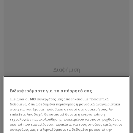
Ενδιαφερόμαστε για το απόρρητό σας
Εμείς και οι
603
συνεργάτες μας αποθηκεύουμε προσωπικά
δεδομένα, όπως δεδομένα περιήγησης ή μοναδικά αναγνωριστικά
στοιχεία, και έχουμε πρόσβαση σε αυτά στη συσκευή σας. Αν
επιλέξετε Αποδοχή, θα καταστεί δυνατή η ενεργοποίηση
τεχνολογιών παρακολούθησης προκειμένου να υποστηριχθούν οι
σκοποί που εμφανίζονται παρακάτω, για τους οποίους εμείς και οι
συνεργάτες μας επεξεργαζόμαστε τα δεδομένα με σκοπό την