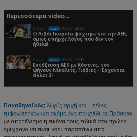
Περισσότερα video...
Blogs
|
05/08 - 20:00
VIDEO
O Λιβάι Γκαρσία ψάχτηκε για την ΑΕΚ,
όμως υπήρχε λόγος που δεν τον
ήθελε!
Blogs
|
01/08 - 17:19
VIDEO
Εκτόξευση ΑΕΚ με Κόστιτς, τον
ψήνουν Νίκολιτς, Γιόβιτς - Έρχονται
άλλοι 3!
Παναθηναϊκός
:
Χωρίς αρχή και… τέλος
εμφανίστηκαν για ακόμα ένα παιχνίδι οι Πράσινοι
με αποτέλεσμα η εικόνα τους ειδικά στο πρώτο
ημίχρονο να είναι κάτι παραπάνω από