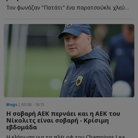
Τον φωνάζαν "Πατάτι" ένα παρατσούκλι χλεύης! Εκείνο ό...
Blogs
| 03/08 - 18:15
Η σοβαρή ΑΕΚ περνάει και η ΑΕΚ του
Νίκολιτς είναι σοβαρή - Κρίσιμη
εβδομάδα
Η κλήρωση για τα πλέι οφ του Champions League, ο Βιτάλις, ο Κόστιτς κ...