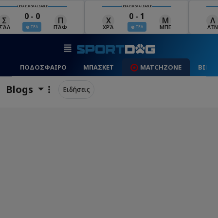
UEFA EUROPA LEAGUE
UEFA EUROPA LEAGUE
0 - 0
0 - 1
Σ
Π
Χ
Μ
Λ
ΣΆΛ
ΠΆΦ
ΧΡΆ
ΜΠΕ
ΛΊΝ
ΤΕΛ
ΤΕΛ
ΠΟΔΟΣΦΑΙΡΟ
ΜΠΑΣΚΕΤ
MATCHZONE
ΒΙΝΤ
Blogs
Ειδήσεις