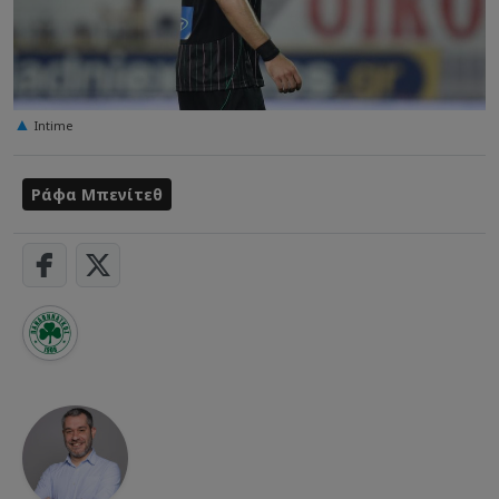
Intime
Ράφα Μπενίτεθ