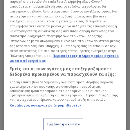
παροχή υπηρεσιών. Αν επιλέξετε Απόρριψη όλων όλων ή
αποσύρετε τη συγκατάθεσή σας, οι εν λόγω τεχνολογίες θα
απενεργοποιηθούν. Αν απενεργοποιηθούν οι ιχνηλάτες, ορισμένο
περιεχόμενο και κάποιες από τις διαφημίσεις που βλέπετε
ενδέχεται να μην είναι τόσο σχετικές με εσάς. Μπορείτε να
επανεμφανίσετε αυτό το μενού για να αλλάξετε τις επιλογές σας ή
να αποσύρετε τη συναίνεσή σας ανά πάσα στιγμή πατώντας τον
σύνδεσμο Διαχείριση προτιμήσεων στο κάτω μέρος της
ιστοσελίδας [ή το αιωρούμενο εικονίδιο στο κάτω αριστερό μέρος
της ιστοσελίδας, εάν υπάρχει]. Οι επιλογές σας θα τεθούν σε ισχύ
στον Ιστότοπος. Για περισσότερες λεπτομέρειες ανατρέξτε στην
Πολιτική Απορρήτου μας.
Περισσότερες πληροφορίες σχετικά
με το απόρρητό σας
Εμείς και οι συνεργάτες μας επεξεργαζόμαστε
δεδομένα προκειμένου να παρασχεθούν τα εξής:
Χρήση επακριβών δεδομένων γεωεντοπισμού. Ακριβής σάρωση
χαρακτηριστικών συσκευής για αναγνώριση ταυτότητας.
Αποθήκευση ή/και πρόσβαση στα δεδομένα μιας συσκευής.
Εξατομικευμένη διαφήμιση και περιεχόμενο, μέτρηση διαφήμισης
και περιεχομένου, έρευνα κοινού και ανάπτυξη υπηρεσιών.
Κατάλογος συνεργατών (προμηθευτές)
Εμφάνιση σκοπών