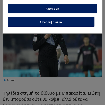
Αποδοχή
Απόρριψη όλων
Intime
Την ίδια στιγμή το δίδυμο με Μπακασέτα, Σιώπη
δεν μπορούσε ούτε να κόψει, αλλά ούτε να