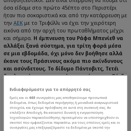
απογοητευτικoί. Δεν είναι υπερβολή να πούμε ότι
όσα είδαμε στο πρώτο 45έπτο στο Περιστέρι
ήταν πιο σοκαριστικά και από την κατάρρευση με
την
ΑΕΚ
με το Τριφύλλι να έχει την χειρότερη
εικόνα από την αρχή του πρωταθλήματος μέχρι
και σήμερα.
Η έμπνευση του Ράφα Μπενίεθ να
αλλάξει ξανά σύστημα, για τρίτη φορά μέσα
σε μια εβδομάδα, όχι μόνο δεν βοήθησε αλλά
έκανε τους Πράσινους ακόμα πιο ακίνδυνους
και ασύνδετους. Το δίδυμο Πάντοβιτς, Τετέι
δεν λειτούργησε σε καμία στιγμή, με τον Σέρβο
ειδικά να είναι… εξαφανισμένος.
Ενδιαφερόμαστε για το απόρρητό σας
Εμείς και οι
603
συνεργάτες μας αποθηκεύουμε προσωπικά
δεδομένα, όπως δεδομένα περιήγησης ή μοναδικά αναγνωριστικά
στοιχεία, και έχουμε πρόσβαση σε αυτά στη συσκευή σας. Αν
επιλέξετε Αποδοχή, θα καταστεί δυνατή η ενεργοποίηση
τεχνολογιών παρακολούθησης προκειμένου να υποστηριχθούν οι
σκοποί που εμφανίζονται παρακάτω, για τους οποίους εμείς και οι
συνεργάτες μας επεξεργαζόμαστε τα δεδομένα με σκοπό την