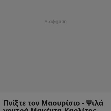
Πνίξτε τον Μαουρίσιο - Ψιλά
χοντρά Μακέντα-Καρλίτος -