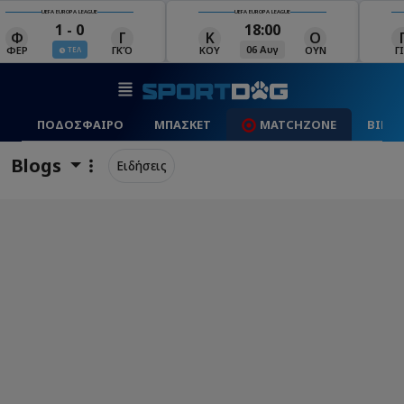
UEFA EUROPA LEAGUE
UEFA EUROPA LEAGUE
18:00
19:00
Κ
Ο
Γ
Ρ
Μ
06 Αυγ
06 Αυγ
ΚΟΥ
ΟΥΝ
ΓΙΑ
ΡΈΙ
ΜΑ
ΠΟΔΟΣΦΑΙΡΟ
ΜΠΑΣΚΕΤ
MATCHZONE
ΒΙΝΤ
Blogs
Ειδήσεις