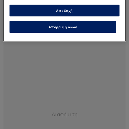
βλέπανε τον Σισέ με τον Σεμέδο και τους φεύγανε
ψιλά χοντρά...
Αποδοχή
Απόρριψη όλων