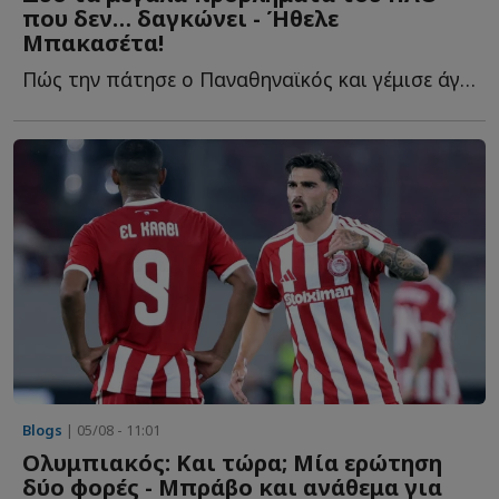
που δεν… δαγκώνει - Ήθελε
Μπακασέτα!
Πώς την πάτησε ο Παναθηναϊκός και γέμισε άγχος ενόψει τ...
Blogs
| 05/08 - 11:01
Ολυμπιακός: Και τώρα; Μία ερώτηση
δύο φορές - Μπράβο και ανάθεμα για