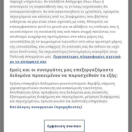
παροχή υπηρεσιών. Αν επιλέξετε Απόρριψη όλων όλων ή
οκτάρια κάνανε, την μπάλα δεν μπορούσαν να
αποσύρετε τη συγκατάθεσή σας, οι εν λόγω τεχνολογίες θα
απενεργοποιηθούν. Αν απενεργοποιηθούν οι ιχνηλάτες, ορισμένο
κρατήσουν ούτε 30 δευτερόλεπτα. Και δώστου
περιεχόμενο και κάποιες από τις διαφημίσεις που βλέπετε
επίθεση και πίεση από τον Ολυμπιακό.
ενδέχεται να μην είναι τόσο σχετικές με εσάς. Μπορείτε να
επανεμφανίσετε αυτό το μενού για να αλλάξετε τις επιλογές σας ή
να αποσύρετε τη συναίνεσή σας ανά πάσα στιγμή πατώντας τον
Ε, μια φορά θα πάει η στάμνά στη βρύση, δυο
σύνδεσμο Διαχείριση προτιμήσεων στο κάτω μέρος της
ιστοσελίδας [ή το αιωρούμενο εικονίδιο στο κάτω αριστερό μέρος
φορές θα πάει η στάμνα στη βρύση, κάποια
της ιστοσελίδας, εάν υπάρχει]. Οι επιλογές σας θα τεθούν σε ισχύ
στιγμή θα σπάσει.
στον Ιστότοπος. Για περισσότερες λεπτομέρειες ανατρέξτε στην
Πολιτική Απορρήτου μας.
Περισσότερες πληροφορίες σχετικά
με το απόρρητό σας
Κι έσπασε όταν ο Χατζηγιοβάνης έκανε τον τέλειο
Εμείς και οι συνεργάτες μας επεξεργαζόμαστε
συνδιασμό τριπλού άξελ με διπλό τόλουπ,
δεδομένα προκειμένου να παρασχεθούν τα εξής:
αφήνοντας ανενόχλητο τον Ραφίνια να μπουκάρει
Χρήση επακριβών δεδομένων γεωεντοπισμού. Ακριβής σάρωση
χαρακτηριστικών συσκευής για αναγνώριση ταυτότητας.
στην περιοχή. Μπούκαρε, πάσαρε, σούταρε ο
Αποθήκευση ή/και πρόσβαση στα δεδομένα μιας συσκευής.
Μασούρας, απέκρουσε ο Διούδης, πήρε το
Εξατομικευμένη διαφήμιση και περιεχόμενο, μέτρηση διαφήμισης
και περιεχομένου, έρευνα κοινού και ανάπτυξη υπηρεσιών.
ρημπάουντ ο Φορτούνης, αντίο ζωή. Και μεγάλο
Κατάλογος συνεργατών (προμηθευτές)
κρίμα για τον Χατζηγιοβάνη, που ήταν ο
μοναδικός επικίνδυνος επιθετικός του
Εμφάνιση σκοπών
τριφυλλιού μιας και ο Καρλίτος με τον Μακέντα