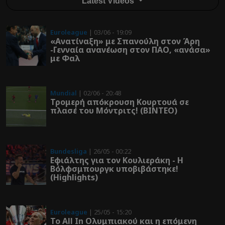
Latest Videos
Euroleague
| 03/06 - 19:09
«Ανατίναξη» με Σπανούλη στον Άρη
-Γενναία ανανέωση στον ΠΑΟ, «ανάσα»
με Φαλ
Mundial
| 02/06 - 20:48
Τρομερή απόκρουση Κουρτουά σε
πλασέ του Μόντριτς! (ΒΙΝΤΕΟ)
Bundesliga
| 26/05 - 00:22
Εφιάλτης για τον Κουλιεράκη - Η
Βόλφσμπουργκ υποβιβάστηκε!
(Highlights)
Euroleague
| 25/05 - 15:20
Το All In Ολυμπιακού και η επόμενη