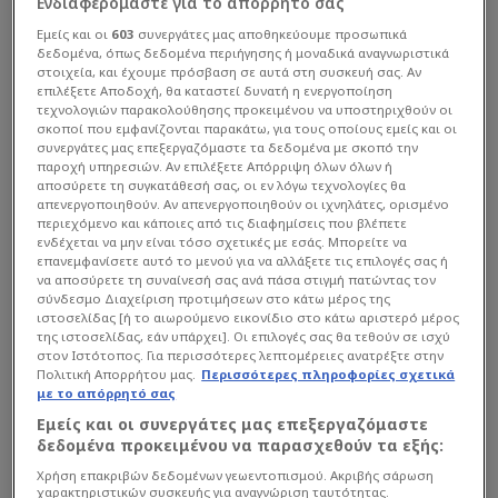
Ενδιαφερόμαστε για το απόρρητό σας
Εμείς και οι
603
συνεργάτες μας αποθηκεύουμε προσωπικά
δεδομένα, όπως δεδομένα περιήγησης ή μοναδικά αναγνωριστικά
στοιχεία, και έχουμε πρόσβαση σε αυτά στη συσκευή σας. Αν
επιλέξετε Αποδοχή, θα καταστεί δυνατή η ενεργοποίηση
τεχνολογιών παρακολούθησης προκειμένου να υποστηριχθούν οι
σκοποί που εμφανίζονται παρακάτω, για τους οποίους εμείς και οι
συνεργάτες μας επεξεργαζόμαστε τα δεδομένα με σκοπό την
παροχή υπηρεσιών. Αν επιλέξετε Απόρριψη όλων όλων ή
αποσύρετε τη συγκατάθεσή σας, οι εν λόγω τεχνολογίες θα
απενεργοποιηθούν. Αν απενεργοποιηθούν οι ιχνηλάτες, ορισμένο
περιεχόμενο και κάποιες από τις διαφημίσεις που βλέπετε
ενδέχεται να μην είναι τόσο σχετικές με εσάς. Μπορείτε να
επανεμφανίσετε αυτό το μενού για να αλλάξετε τις επιλογές σας ή
να αποσύρετε τη συναίνεσή σας ανά πάσα στιγμή πατώντας τον
σύνδεσμο Διαχείριση προτιμήσεων στο κάτω μέρος της
ιστοσελίδας [ή το αιωρούμενο εικονίδιο στο κάτω αριστερό μέρος
της ιστοσελίδας, εάν υπάρχει]. Οι επιλογές σας θα τεθούν σε ισχύ
στον Ιστότοπος. Για περισσότερες λεπτομέρειες ανατρέξτε στην
Ο 60χρονος δράστης και αυτόχειρας ήταν
Πολιτική Απορρήτου μας.
Περισσότερες πληροφορίες σχετικά
με το απόρρητό σας
γνωστός στις αρχές, καθώς είχε φάκελο με
Εμείς και οι συνεργάτες μας επεξεργαζόμαστε
ποινικά αδικήματα. Είχε κάνει φυλακή για
δεδομένα προκειμένου να παρασχεθούν τα εξής:
βομβιστική επίθεση, ενώ είχε κατηγορηθεί και για
Χρήση επακριβών δεδομένων γεωεντοπισμού. Ακριβής σάρωση
ενδοοικογενειακή βία.
χαρακτηριστικών συσκευής για αναγνώριση ταυτότητας.