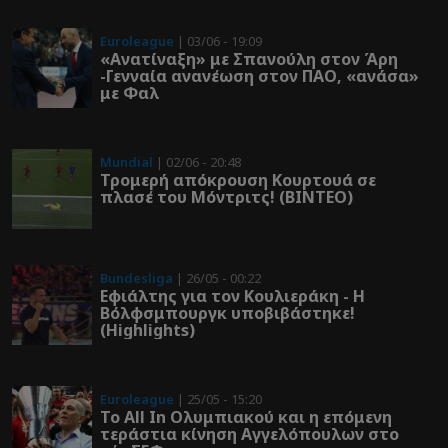
Euroleague
| 03/06 - 19:09
«Ανατίναξη» με Σπανούλη στον Άρη
-Γενναία ανανέωση στον ΠΑΟ, «ανάσα»
με Φαλ
Mundial
| 02/06 - 20:48
Τρομερή απόκρουση Κουρτουά σε
πλασέ του Μόντριτς! (ΒΙΝΤΕΟ)
Bundesliga
| 26/05 - 00:22
Εφιάλτης για τον Κουλιεράκη - Η
Βόλφσμπουργκ υποβιβάστηκε!
(Highlights)
Euroleague
| 25/05 - 15:20
Το All In Ολυμπιακού και η επόμενη
τεράστια κίνηση Αγγελόπουλων στο