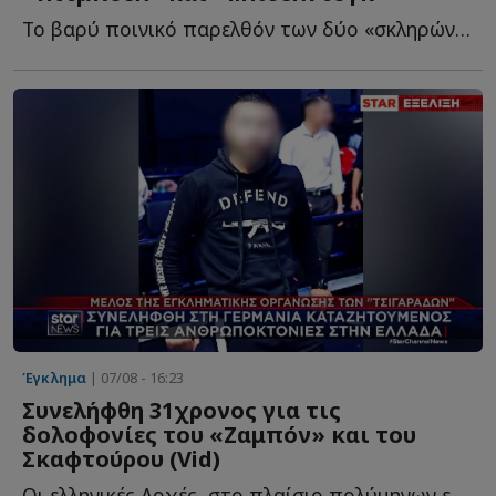
Το βαρύ ποινικό παρελθόν των δύο «σκληρών» προσώπων τ...
Έγκλημα
| 07/08 - 16:23
Συνελήφθη 31χρονος για τις
δολοφονίες του «Ζαμπόν» και του
Σκαφτούρου (Vid)
Οι ελληνικές Αρχές, στο πλαίσιο πολύμηνων ερευνών, σ...