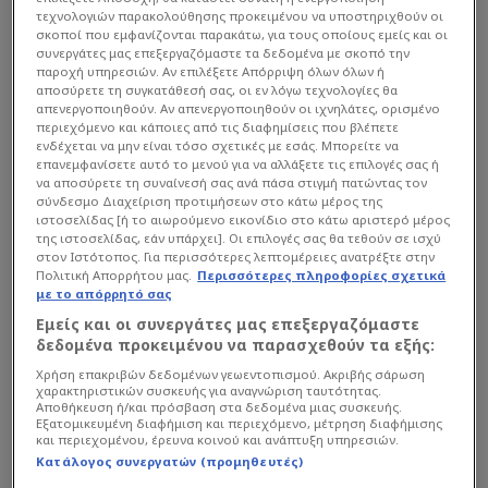
τεχνολογιών παρακολούθησης προκειμένου να υποστηριχθούν οι
σκοποί που εμφανίζονται παρακάτω, για τους οποίους εμείς και οι
συνεργάτες μας επεξεργαζόμαστε τα δεδομένα με σκοπό την
παροχή υπηρεσιών. Αν επιλέξετε Απόρριψη όλων όλων ή
αποσύρετε τη συγκατάθεσή σας, οι εν λόγω τεχνολογίες θα
απενεργοποιηθούν. Αν απενεργοποιηθούν οι ιχνηλάτες, ορισμένο
περιεχόμενο και κάποιες από τις διαφημίσεις που βλέπετε
ενδέχεται να μην είναι τόσο σχετικές με εσάς. Μπορείτε να
επανεμφανίσετε αυτό το μενού για να αλλάξετε τις επιλογές σας ή
να αποσύρετε τη συναίνεσή σας ανά πάσα στιγμή πατώντας τον
σύνδεσμο Διαχείριση προτιμήσεων στο κάτω μέρος της
ιστοσελίδας [ή το αιωρούμενο εικονίδιο στο κάτω αριστερό μέρος
της ιστοσελίδας, εάν υπάρχει]. Οι επιλογές σας θα τεθούν σε ισχύ
στον Ιστότοπος. Για περισσότερες λεπτομέρειες ανατρέξτε στην
Πολιτική Απορρήτου μας.
Περισσότερες πληροφορίες σχετικά
με το απόρρητό σας
Εμείς και οι συνεργάτες μας επεξεργαζόμαστε
δεδομένα προκειμένου να παρασχεθούν τα εξής:
Χρήση επακριβών δεδομένων γεωεντοπισμού. Ακριβής σάρωση
χαρακτηριστικών συσκευής για αναγνώριση ταυτότητας.
Αποθήκευση ή/και πρόσβαση στα δεδομένα μιας συσκευής.
Εξατομικευμένη διαφήμιση και περιεχόμενο, μέτρηση διαφήμισης
και περιεχομένου, έρευνα κοινού και ανάπτυξη υπηρεσιών.
Κατάλογος συνεργατών (προμηθευτές)
Διαβάστε περισσότερα στο
star.gr