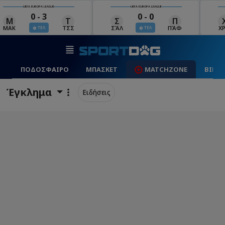
UEFA EUROPA LEAGUE
UEFA EUROPA LEAGUE
0 - 0
0 - 1
Σ
Π
Χ
Μ
ΣΆΛ
ΠΆΦ
ΧΡΆ
ΜΠΕ
ΤΕΛ
ΤΕΛ
ΠΟΔΟΣΦΑΙΡΟ
ΜΠΑΣΚΕΤ
MATCHZONE
ΒΙΝΤ
Έγκλημα
Ειδήσεις