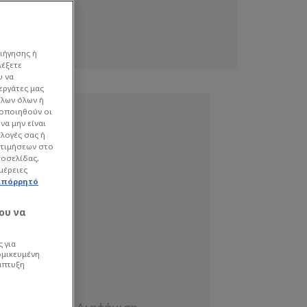
ιήγησης ή
λέξετε
υ να
εργάτες μας
όλων όλων ή
γοποιηθούν οι
να μην είναι
ιλογές σας ή
οτιμήσεων στο
τοσελίδας,
μέρειες
απόρρητό
ου να
 για
ομικευμένη
άπτυξη