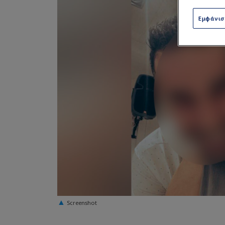
Εμφάνι
Screenshot