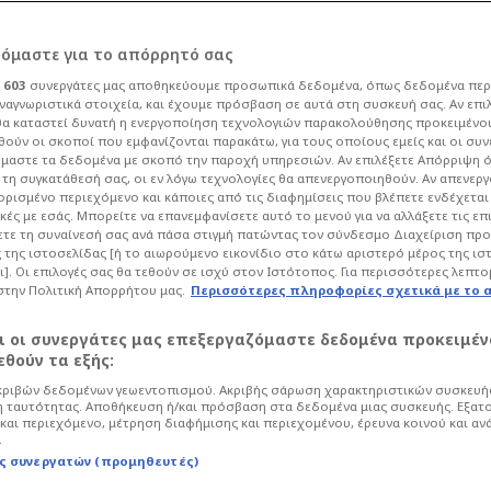
ρόμαστε για το απόρρητό σας
ι
603
συνεργάτες μας αποθηκεύουμε προσωπικά δεδομένα, όπως δεδομένα περ
ναγνωριστικά στοιχεία, και έχουμε πρόσβαση σε αυτά στη συσκευή σας. Αν επι
α καταστεί δυνατή η ενεργοποίηση τεχνολογιών παρακολούθησης προκειμένο
 εκτίμηση της
ούν οι σκοποί που εμφανίζονται παρακάτω, για τους οποίους εμείς και οι συν
μαστε τα δεδομένα με σκοπό την παροχή υπηρεσιών. Αν επιλέξετε Απόρριψη 
τη συγκατάθεσή σας, οι εν λόγω τεχνολογίες θα απενεργοποιηθούν. Αν απενερ
ναικοκτονία στην
 ορισμένο περιεχόμενο και κάποιες από τις διαφημίσεις που βλέπετε ενδέχεται 
κές με εσάς. Μπορείτε να επανεμφανίσετε αυτό το μενού για να αλλάξετε τις επ
τε τη συναίνεσή σας ανά πάσα στιγμή πατώντας τον σύνδεσμο Διαχείριση πρ
 της ιστοσελίδας [ή το αιωρούμενο εικονίδιο στο κάτω αριστερό μέρος της ισ
ι]. Οι επιλογές σας θα τεθούν σε ισχύ στον Ιστότοπος. Για περισσότερες λεπτο
στην Πολιτική Απορρήτου μας.
Περισσότερες πληροφορίες σχετικά με το 
18
Life
Έγκλημα
αι οι συνεργάτες μας επεξεργαζόμαστε δεδομένα προκειμέν
ροδικαστικές αρχές, δεν βρέθηκαν ίχνη
θούν τα εξής:
 καθ' ομολογίαν δράστη πράγμα που
ριβών δεδομένων γεωεντοπισμού. Ακριβής σάρωση χαρακτηριστικών συσκευής
 ότι το θύμα πήγε να του επιτεθεί
 ταυτότητας. Αποθήκευση ή/και πρόσβαση στα δεδομένα μιας συσκευής. Εξατ
και περιεχόμενο, μέτρηση διαφήμισης και περιεχομένου, έρευνα κοινού και αν
.
ς συνεργατών (προμηθευτές)