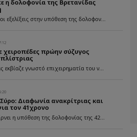
ε η δολοφονία της Βρετανίδας
η
Ραγδαίες είναι οι εξελίξεις στην υπόθεση της δολοφονίας τ...
7:12
ε χειροπέδες πρώην σύζυγος
οπλίστριας
Ο συλληφθέντας εκβίαζε γνωστό επιχειρηματία του νησιού ζ...
6:20
Σύρο: Διαφωνία ανακρίτριας και
για τον 41χρονο
Νέα τροπή παίρνει η υπόθεση της δολοφονίας της 42χρονης δ...