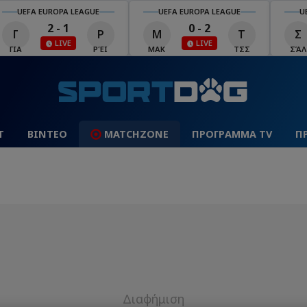
UEFA EUROPA LEAGUE
UEFA EUROPA LEAGUE
U
2 - 1
0 - 2
Γ
Ρ
Μ
Τ
Σ
ΓΙΑ
ΡΈΙ
ΜΑΚ
ΤΣΣ
ΣΆΛ
Τ
ΒΙΝΤΕΟ
MATCHZONE
ΠΡΟΓΡΑΜΜΑ TV
Π