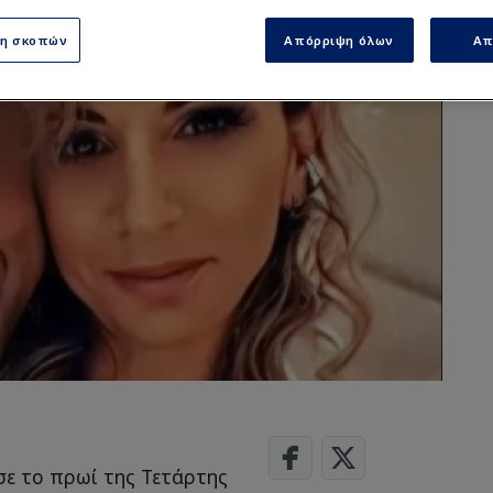
ση σκοπών
Απόρριψη όλων
Απ
σε το πρωί της Τετάρτης