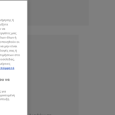
ιήγησης ή
λέξετε
υ να
εργάτες μας
όλων όλων ή
γοποιηθούν οι
να μην είναι
ιλογές σας ή
οτιμήσεων στο
τοσελίδας,
μέρειες
απόρρητό
ου να
 για
ομικευμένη
άπτυξη