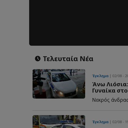
Τελευταία Νέα
Έγκλημα
| 02/08 - 2
Άνω Λιόσια:
Γυναίκα στο
Έγκλημα
| 02/08 - 1