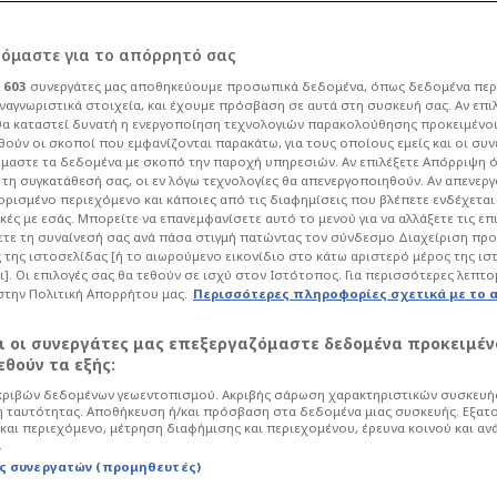
ρόμαστε για το απόρρητό σας
ι
603
συνεργάτες μας αποθηκεύουμε προσωπικά δεδομένα, όπως δεδομένα περ
ναγνωριστικά στοιχεία, και έχουμε πρόσβαση σε αυτά στη συσκευή σας. Αν επι
α καταστεί δυνατή η ενεργοποίηση τεχνολογιών παρακολούθησης προκειμένο
Καλαμάτα: Τι
ούν οι σκοποί που εμφανίζονται παρακάτω, για τους οποίους εμείς και οι συν
μαστε τα δεδομένα με σκοπό την παροχή υπηρεσιών. Αν επιλέξετε Απόρριψη 
τη συγκατάθεσή σας, οι εν λόγω τεχνολογίες θα απενεργοποιηθούν. Αν απενερ
ονη με την αδερφή
 ορισμένο περιεχόμενο και κάποιες από τις διαφημίσεις που βλέπετε ενδέχεται 
κές με εσάς. Μπορείτε να επανεμφανίσετε αυτό το μενού για να αλλάξετε τις επ
τε τη συναίνεσή σας ανά πάσα στιγμή πατώντας τον σύνδεσμο Διαχείριση πρ
 της ιστοσελίδας [ή το αιωρούμενο εικονίδιο στο κάτω αριστερό μέρος της ισ
ι]. Οι επιλογές σας θα τεθούν σε ισχύ στον Ιστότοπος. Για περισσότερες λεπτο
στην Πολιτική Απορρήτου μας.
Περισσότερες πληροφορίες σχετικά με το 
Life
Έγκλημα
αι οι συνεργάτες μας επεξεργαζόμαστε δεδομένα προκειμέν
της αδερφής της 39χρονης που
θούν τα εξής:
τον σύζυγο στην Καλαμάτα.
ριβών δεδομένων γεωεντοπισμού. Ακριβής σάρωση χαρακτηριστικών συσκευής
 ταυτότητας. Αποθήκευση ή/και πρόσβαση στα δεδομένα μιας συσκευής. Εξατ
και περιεχόμενο, μέτρηση διαφήμισης και περιεχομένου, έρευνα κοινού και αν
.
ς συνεργατών (προμηθευτές)