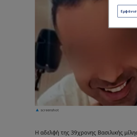
Εμφάνι
screenshot
Η αδελφή της 39χρονης Βασιλικής μίλη