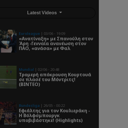
Latest Videos
Euroleague
| 03/06 - 19:09
«Ανατίναξη» με Σπανούλη στον
Άρη -Γενναία ανανέωση στον
ΠΑΟ, «ανάσα» με Φαλ
Mundial
| 02/06 - 20:48
Τρομερή απόκρουση Κουρτουά
σε πλασέ του Μόντριτς!
(ΒΙΝΤΕΟ)
Bundesliga
| 26/05 - 00:22
Εφιάλτης για τον Κουλιεράκη -
Η Βόλφσμπουργκ
υποβιβάστηκε! (Highlights)