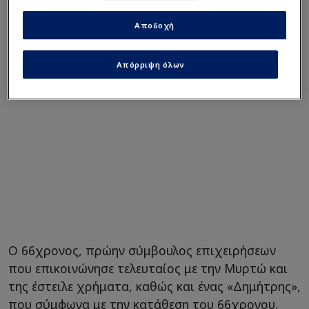
Μυρτώ έπεφτε νεκρή!
Αποδοχή
(ΒΙΝΤΕΟ)
Αυτή είναι η τρανς «Οlivia»
που βρισκόταν μαζί με τη
Απόρριψη όλων
Μυρτώ το μοιραίο βράδυ
Ο 66χρονος, πρώην σύμβουλος επιχειρήσεων
που επικοινώνησε τελευταίος με την Μυρτώ και
της έστειλε χρήματα, καθώς και ένας «Δημήτρης»,
που σύμφωνα με την κατάθεση του 66χρονου,