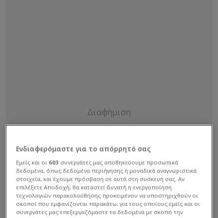
Ενδιαφερόμαστε για το απόρρητό σας
Εμείς και οι
603
συνεργάτες μας αποθηκεύουμε προσωπικά
δεδομένα, όπως δεδομένα περιήγησης ή μοναδικά αναγνωριστικά
στοιχεία, και έχουμε πρόσβαση σε αυτά στη συσκευή σας. Αν
επιλέξετε Αποδοχή, θα καταστεί δυνατή η ενεργοποίηση
τεχνολογιών παρακολούθησης προκειμένου να υποστηριχθούν οι
σκοποί που εμφανίζονται παρακάτω, για τους οποίους εμείς και οι
συνεργάτες μας επεξεργαζόμαστε τα δεδομένα με σκοπό την