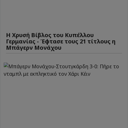
Η Χρυσή Βίβλος του Κυπέλλου
Γερμανίας - Έφτασε τους 21 τίτλους η
Μπάγερν Μονάχου