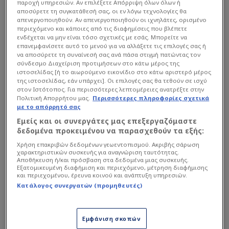
παροχή υπηρεσιών. Αν επιλέξετε Απόρριψη όλων όλων ή
αποσύρετε τη συγκατάθεσή σας, οι εν λόγω τεχνολογίες θα
απενεργοποιηθούν. Αν απενεργοποιηθούν οι ιχνηλάτες, ορισμένο
περιεχόμενο και κάποιες από τις διαφημίσεις που βλέπετε
ενδέχεται να μην είναι τόσο σχετικές με εσάς. Μπορείτε να
επανεμφανίσετε αυτό το μενού για να αλλάξετε τις επιλογές σας ή
να αποσύρετε τη συναίνεσή σας ανά πάσα στιγμή πατώντας τον
Ο δικηγόρος της οικογένειας της 19χρονης, κ.
σύνδεσμο Διαχείριση προτιμήσεων στο κάτω μέρος της
Παναγής Δρακουλογκώνας, μιλώντας στο
ιστοσελίδας [ή το αιωρούμενο εικονίδιο στο κάτω αριστερό μέρος
της ιστοσελίδας, εάν υπάρχει]. Οι επιλογές σας θα τεθούν σε ισχύ
ΕΡΤnews, εμφανίστηκε βέβαιος ότι η κύρια
στον Ιστότοπος. Για περισσότερες λεπτομέρειες ανατρέξτε στην
ανάκριση θα φέρει νέα δεδομένα στο φως. Όπως
Πολιτική Απορρήτου μας.
Περισσότερες πληροφορίες σχετικά
με το απόρρητό σας
ανέφερε, δεν αποκλείεται μέσα στις επόμενες
Εμείς και οι συνεργάτες μας επεξεργαζόμαστε
ημέρες ή εβδομάδες να προκύψουν στοιχεία που
δεδομένα προκειμένου να παρασχεθούν τα εξής:
θα οδηγήσουν στην εμπλοκή κι άλλων προσώπων,
Χρήση επακριβών δεδομένων γεωεντοπισμού. Ακριβής σάρωση
ενισχύοντας την πεποίθηση της οικογένειας ότι ο
χαρακτηριστικών συσκευής για αναγνώριση ταυτότητας.
Αποθήκευση ή/και πρόσβαση στα δεδομένα μιας συσκευής.
κύκλος των υπευθύνων δεν έχει κλείσει.
Εξατομικευμένη διαφήμιση και περιεχόμενο, μέτρηση διαφήμισης
και περιεχομένου, έρευνα κοινού και ανάπτυξη υπηρεσιών.
Κατάλογος συνεργατών (προμηθευτές)
Διαβάστε επίσης...
Τι συνέβαινε στο διπλανό
Εμφάνιση σκοπών
δωμάτιο την ώρα που η