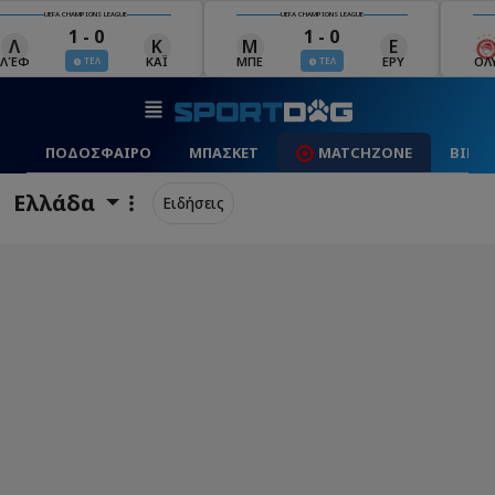
UEFA CHAMPIONS LEAGUE
UEFA CHAMPIONS LEAGUE
1 - 0
0 - 0
Μ
Ε
Ν
ΜΠΕ
ΕΡΥ
ΟΛΥ
ΝΑΪ
ΤΕΛ
ΤΕΛ
ΠΟΔΟΣΦΑΙΡΟ
ΜΠΑΣΚΕΤ
MATCHZONE
ΒΙΝΤ
Ελλάδα
Ειδήσεις