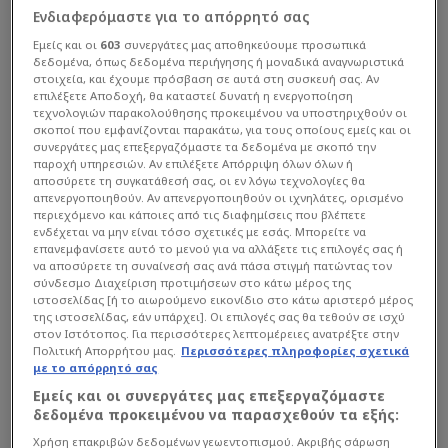
Ενδιαφερόμαστε για το απόρρητό σας
Εμείς και οι
603
συνεργάτες μας αποθηκεύουμε προσωπικά
δεδομένα, όπως δεδομένα περιήγησης ή μοναδικά αναγνωριστικά
στοιχεία, και έχουμε πρόσβαση σε αυτά στη συσκευή σας. Αν
επιλέξετε Αποδοχή, θα καταστεί δυνατή η ενεργοποίηση
τεχνολογιών παρακολούθησης προκειμένου να υποστηριχθούν οι
σκοποί που εμφανίζονται παρακάτω, για τους οποίους εμείς και οι
συνεργάτες μας επεξεργαζόμαστε τα δεδομένα με σκοπό την
παροχή υπηρεσιών. Αν επιλέξετε Απόρριψη όλων όλων ή
αποσύρετε τη συγκατάθεσή σας, οι εν λόγω τεχνολογίες θα
απενεργοποιηθούν. Αν απενεργοποιηθούν οι ιχνηλάτες, ορισμένο
περιεχόμενο και κάποιες από τις διαφημίσεις που βλέπετε
ενδέχεται να μην είναι τόσο σχετικές με εσάς. Μπορείτε να
επανεμφανίσετε αυτό το μενού για να αλλάξετε τις επιλογές σας ή
να αποσύρετε τη συναίνεσή σας ανά πάσα στιγμή πατώντας τον
σύνδεσμο Διαχείριση προτιμήσεων στο κάτω μέρος της
ιστοσελίδας [ή το αιωρούμενο εικονίδιο στο κάτω αριστερό μέρος
της ιστοσελίδας, εάν υπάρχει]. Οι επιλογές σας θα τεθούν σε ισχύ
στον Ιστότοπος. Για περισσότερες λεπτομέρειες ανατρέξτε στην
Πολιτική Απορρήτου μας.
Περισσότερες πληροφορίες σχετικά
με το απόρρητό σας
Εμείς και οι συνεργάτες μας επεξεργαζόμαστε
δεδομένα προκειμένου να παρασχεθούν τα εξής:
Βίντεο ντοκουμέντο από κάμερες ασφαλείας που
Χρήση επακριβών δεδομένων γεωεντοπισμού. Ακριβής σάρωση