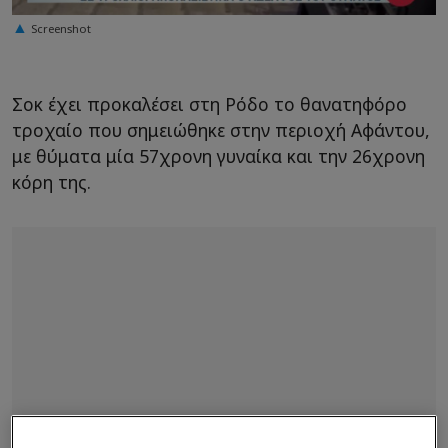
Screenshot
Σοκ έχει προκαλέσει στη Ρόδο το θανατηφόρο
τροχαίο που σημειώθηκε στην περιοχή Αφάντου,
με θύματα μία 57χρονη γυναίκα και την 26χρονη
κόρη της.