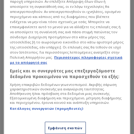
παροχή υπηρεσιών. Αν επιλέξετε Απόρριψη όλων όλων ή
διατήρηση της πολιτιστικής κληρονομιάς, έστειλε
αποσύρετε τη συγκατάθεσή σας, οι εν λόγω τεχνολογίες θα
ένα βαρυσήμαντο μήνυμα ενότητας, ιστορικής
απενεργοποιηθούν. Αν απενεργοποιηθούν οι ιχνηλάτες, ορισμένο
περιεχόμενο και κάποιες από τις διαφημίσεις που βλέπετε
ευθύνης και απόδοσης τιμής στους εκατοντάδες
ενδέχεται να μην είναι τόσο σχετικές με εσάς. Μπορείτε να
χιλιάδες προγόνους μας που σφαγιάστηκαν ή
επανεμφανίσετε αυτό το μενού για να αλλάξετε τις επιλογές σας ή
να αποσύρετε τη συναίνεσή σας ανά πάσα στιγμή πατώντας τον
ξεριζώθηκαν βίαια από τις πατρογονικές τους
σύνδεσμο Διαχείριση προτιμήσεων στο κάτω μέρος της
εστίες.
ιστοσελίδας [ή το αιωρούμενο εικονίδιο στο κάτω αριστερό μέρος
της ιστοσελίδας, εάν υπάρχει]. Οι επιλογές σας θα τεθούν σε ισχύ
στον Ιστότοπος. Για περισσότερες λεπτομέρειες ανατρέξτε στην
Πολιτική Απορρήτου μας.
Περισσότερες πληροφορίες σχετικά
Αντίθετα, καλεί τις νεότερες γενιές να
με το απόρρητό σας
κρατήσουν άσβεστη τη φλόγα της μνήμης, να
Εμείς και οι συνεργάτες μας επεξεργαζόμαστε
αντισταθούν στη λήθη και να συνεχίσουν τον
δεδομένα προκειμένου να παρασχεθούν τα εξής:
αγώνα για τη διεθνή αναγνώριση της
Χρήση επακριβών δεδομένων γεωεντοπισμού. Ακριβής σάρωση
ιστορικής αλήθειας, μακριά από μίσος αλλά
χαρακτηριστικών συσκευής για αναγνώριση ταυτότητας.
Αποθήκευση ή/και πρόσβαση στα δεδομένα μιας συσκευής.
με ακλόνητη πίστη στις αξίες της δικαιοσύνης
Εξατομικευμένη διαφήμιση και περιεχόμενο, μέτρηση διαφήμισης
και περιεχομένου, έρευνα κοινού και ανάπτυξη υπηρεσιών.
και της αδελφοσύνης.
Κατάλογος συνεργατών (προμηθευτές)
Εμφάνιση σκοπών