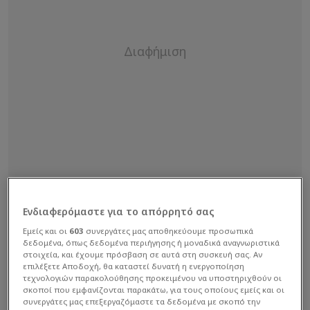
Ενδιαφερόμαστε για το απόρρητό σας
Εμείς και οι
603
συνεργάτες μας αποθηκεύουμε προσωπικά
δεδομένα, όπως δεδομένα περιήγησης ή μοναδικά αναγνωριστικά
στοιχεία, και έχουμε πρόσβαση σε αυτά στη συσκευή σας. Αν
επιλέξετε Αποδοχή, θα καταστεί δυνατή η ενεργοποίηση
Ο ισχυρός άνδρας του Δικεφάλου με βαθιές ρίζες
τεχνολογιών παρακολούθησης προκειμένου να υποστηριχθούν οι
σκοποί που εμφανίζονται παρακάτω, για τους οποίους εμείς και οι
στον Πόντο και διαχρονική προσφορά στη
συνεργάτες μας επεξεργαζόμαστε τα δεδομένα με σκοπό την