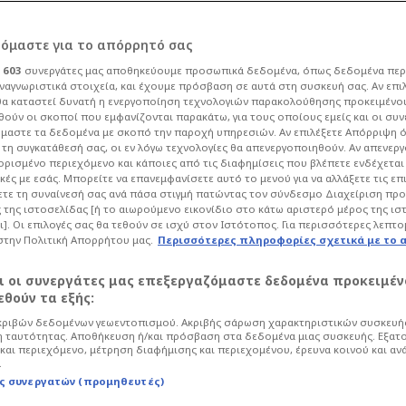
ρόμαστε για το απόρρητό σας
ι
603
συνεργάτες μας αποθηκεύουμε προσωπικά δεδομένα, όπως δεδομένα περ
ναγνωριστικά στοιχεία, και έχουμε πρόσβαση σε αυτά στη συσκευή σας. Αν επι
α καταστεί δυνατή η ενεργοποίηση τεχνολογιών παρακολούθησης προκειμένο
ονόματα ελληνικών
ούν οι σκοποί που εμφανίζονται παρακάτω, για τους οποίους εμείς και οι συν
μαστε τα δεδομένα με σκοπό την παροχή υπηρεσιών. Αν επιλέξετε Απόρριψη 
τη συγκατάθεσή σας, οι εν λόγω τεχνολογίες θα απενεργοποιηθούν. Αν απενερ
βώς σημαίνουν!
 ορισμένο περιεχόμενο και κάποιες από τις διαφημίσεις που βλέπετε ενδέχεται 
κές με εσάς. Μπορείτε να επανεμφανίσετε αυτό το μενού για να αλλάξετε τις επ
τε τη συναίνεσή σας ανά πάσα στιγμή πατώντας τον σύνδεσμο Διαχείριση πρ
 της ιστοσελίδας [ή το αιωρούμενο εικονίδιο στο κάτω αριστερό μέρος της ισ
Life
Ελλάδα
ι]. Οι επιλογές σας θα τεθούν σε ισχύ στον Ιστότοπος. Για περισσότερες λεπτο
στην Πολιτική Απορρήτου μας.
Περισσότερες πληροφορίες σχετικά με το 
ων, έτσι και τα ονόματα ελληνικών
αι οι συνεργάτες μας επεξεργαζόμαστε δεδομένα προκειμέν
θούν τα εξής:
ριβών δεδομένων γεωεντοπισμού. Ακριβής σάρωση χαρακτηριστικών συσκευής
 ταυτότητας. Αποθήκευση ή/και πρόσβαση στα δεδομένα μιας συσκευής. Εξατ
και περιεχόμενο, μέτρηση διαφήμισης και περιεχομένου, έρευνα κοινού και αν
.
ς συνεργατών (προμηθευτές)