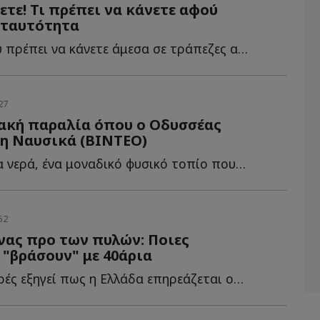
ετε! Τι πρέπει να κάνετε αφού
 ταυτότητα
Τα βήματα που πρέπει να κάνετε άμεσα σε τράπεζες αφού β...
27
ακή παραλία όπου ο Οδυσσέας
η Ναυσικά (ΒΙΝΤΕΟ)
Γαλαζοπράσινα νερά, ένα μοναδικό φυσικό τοπίο που μοιάζει σ...
52
νας προ των πυλών: Ποιες
 "βράσουν" με 40άρια
Ο Νίκος Καντερές εξηγεί πως η Ελλάδα επηρεάζεται οριακά α...