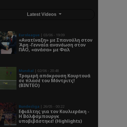
Latest Videos
Euroleague
| 03/06 - 19:09
«Ανατίναξη» με Σπανούλη στον
Άρη -Γενναία ανανέωση στον
ΠΑΟ, «ανάσα» με Φαλ
Mundial
| 02/06 - 20:48
Τρομερή απόκρουση Κουρτουά
σε πλασέ του Μόντριτς!
(ΒΙΝΤΕΟ)
Bundesliga
| 26/05 - 00:22
Εφιάλτης για τον Κουλιεράκη -
Η Βόλφσμπουργκ
υποβιβάστηκε! (Highlights)