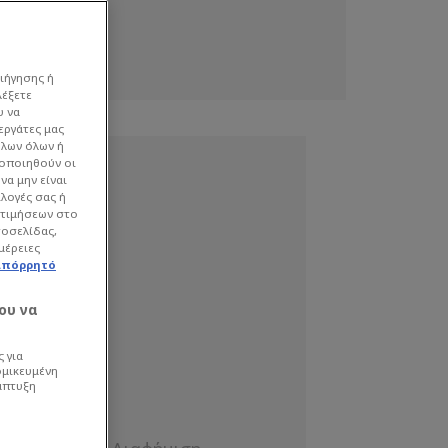
ιήγησης ή
λέξετε
υ να
εργάτες μας
όλων όλων ή
γοποιηθούν οι
να μην είναι
ιλογές σας ή
οτιμήσεων στο
τοσελίδας,
μέρειες
απόρρητό
ου να
 για
ομικευμένη
άπτυξη