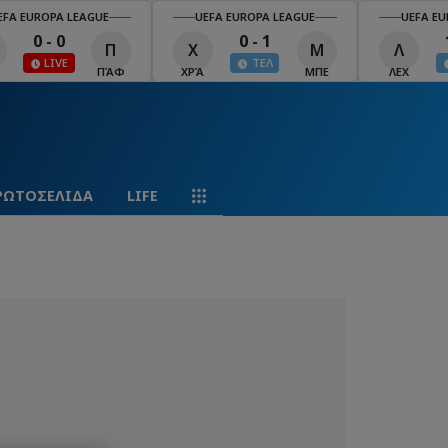
EFA EUROPA LEAGUE
UEFA EUROPA LEAGUE
UEFA EU
0 - 0
0 - 1
Π
Χ
Μ
Λ
ΤΕΛ
ΠΆΦ
ΧΡΆ
ΜΠΕ
ΛΕΧ
ΡΩΤΟΣΕΛΙΔΑ
LIFE