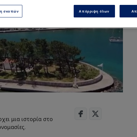
ση σκοπών
Απόρριψη όλων
Απ
ρχει μια ιστορία στο
ονομασίες.