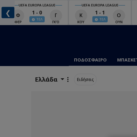
UEFA EUROPA LEAGUE
UEFA EUROPA LEAGUE
❮
1 - 0
1 - 1
Φ
Γ
Κ
Ο
ΤΕΛ
ΤΕΛ
Ο
ΦΕΡ
ΓΚΌ
ΚΟΥ
ΟΥΝ
ΠΟΔΟΣΦΑΙΡΟ
ΜΠΑΣΚΕ
Ελλάδα
Ειδήσεις