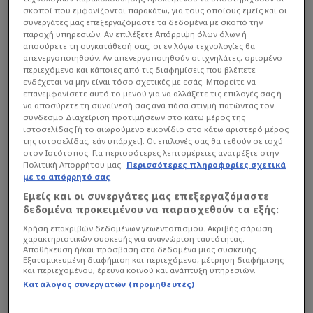
σκοποί που εμφανίζονται παρακάτω, για τους οποίους εμείς και οι
συνεργάτες μας επεξεργαζόμαστε τα δεδομένα με σκοπό την
παροχή υπηρεσιών. Αν επιλέξετε Απόρριψη όλων όλων ή
αποσύρετε τη συγκατάθεσή σας, οι εν λόγω τεχνολογίες θα
απενεργοποιηθούν. Αν απενεργοποιηθούν οι ιχνηλάτες, ορισμένο
περιεχόμενο και κάποιες από τις διαφημίσεις που βλέπετε
ενδέχεται να μην είναι τόσο σχετικές με εσάς. Μπορείτε να
επανεμφανίσετε αυτό το μενού για να αλλάξετε τις επιλογές σας ή
να αποσύρετε τη συναίνεσή σας ανά πάσα στιγμή πατώντας τον
σύνδεσμο Διαχείριση προτιμήσεων στο κάτω μέρος της
ιστοσελίδας [ή το αιωρούμενο εικονίδιο στο κάτω αριστερό μέρος
της ιστοσελίδας, εάν υπάρχει]. Οι επιλογές σας θα τεθούν σε ισχύ
στον Ιστότοπος. Για περισσότερες λεπτομέρειες ανατρέξτε στην
Πολιτική Απορρήτου μας.
Περισσότερες πληροφορίες σχετικά
με το απόρρητό σας
Εμείς και οι συνεργάτες μας επεξεργαζόμαστε
δεδομένα προκειμένου να παρασχεθούν τα εξής:
Χρήση επακριβών δεδομένων γεωεντοπισμού. Ακριβής σάρωση
χαρακτηριστικών συσκευής για αναγνώριση ταυτότητας.
Αποθήκευση ή/και πρόσβαση στα δεδομένα μιας συσκευής.
Δείτε
περισσότερα ΕΔΩ
Εξατομικευμένη διαφήμιση και περιεχόμενο, μέτρηση διαφήμισης
και περιεχομένου, έρευνα κοινού και ανάπτυξη υπηρεσιών.
Κατάλογος συνεργατών (προμηθευτές)