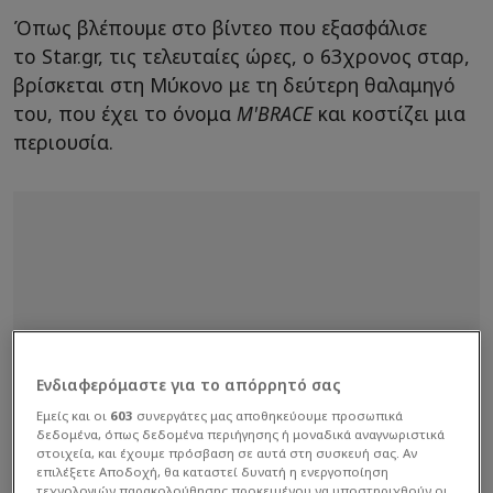
Όπως βλέπουμε στο βίντεο που εξασφάλισε
το Star.gr, τις τελευταίες ώρες, ο 63χρονος σταρ,
βρίσκεται στη Μύκονο με τη δεύτερη θαλαμηγό
του, που έχει το όνομα
M'BRACE
και κοστίζει μια
περιουσία.
Ενδιαφερόμαστε για το απόρρητό σας
Εμείς και οι
603
συνεργάτες μας αποθηκεύουμε προσωπικά
δεδομένα, όπως δεδομένα περιήγησης ή μοναδικά αναγνωριστικά
στοιχεία, και έχουμε πρόσβαση σε αυτά στη συσκευή σας. Αν
επιλέξετε Αποδοχή, θα καταστεί δυνατή η ενεργοποίηση
τεχνολογιών παρακολούθησης προκειμένου να υποστηριχθούν οι