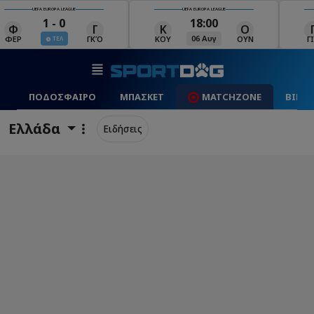
UEFA EUROPA LEAGUE
UEFA EUROPA LEAGUE
18:00
19:00
Κ
Ο
Γ
Ρ
Μ
06 Αυγ
06 Αυγ
ΚΟΥ
ΟΥΝ
ΓΙΑ
ΡΈΙ
ΜΑ
ΠΟΔΟΣΦΑΙΡΟ
ΜΠΑΣΚΕΤ
MATCHZONE
ΒΙΝΤ
Ελλάδα
Ειδήσεις