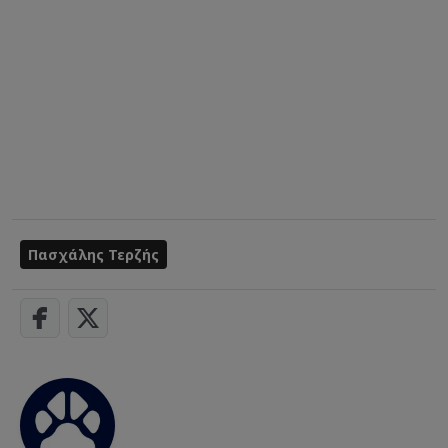
Πασχάλης Τερζής