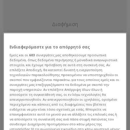
Ενδιαφερόμαστε για το απόρρητό σας
Εμείς και οι
603
συνεργάτες μας αποθηκεύουμε προσωπικά
δεδομένα, όπως δεδομένα περιήγησης ή μοναδικά αναγνωριστικά
στοιχεία, και έχουμε πρόσβαση σε αυτά στη συσκευή σας. Αν
επιλέξετε Αποδοχή, θα καταστεί δυνατή η ενεργοποίηση
τεχνολογιών παρακολούθησης προκειμένου να υποστηριχθούν οι
σκοποί που εμφανίζονται παρακάτω, για τους οποίους εμείς και οι
συνεργάτες μας επεξεργαζόμαστε τα δεδομένα με σκοπό την
παροχή υπηρεσιών. Αν επιλέξετε Απόρριψη όλων όλων ή
αποσύρετε τη συγκατάθεσή σας, οι εν λόγω τεχνολογίες θα
απενεργοποιηθούν. Αν απενεργοποιηθούν οι ιχνηλάτες, ορισμένο
περιεχόμενο και κάποιες από τις διαφημίσεις που βλέπετε
ενδέχεται να μην είναι τόσο σχετικές με εσάς. Μπορείτε να
επανεμφανίσετε αυτό το μενού για να αλλάξετε τις επιλογές σας ή
Κατά τη διάρκεια των δηλώσεών του στον
να αποσύρετε τη συναίνεσή σας ανά πάσα στιγμή πατώντας τον
σύνδεσμο Διαχείριση προτιμήσεων στο κάτω μέρος της
Αλέξανδρο Ρούτα, ο σπουδαίος μουσικοσυνθέτης
ιστοσελίδας [ή το αιωρούμενο εικονίδιο στο κάτω αριστερό μέρος