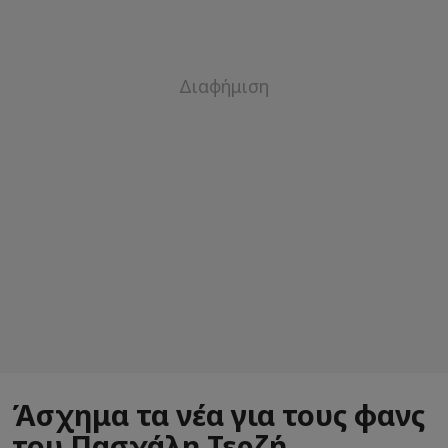
Άσχημα τα νέα για τους φανς
του Πασχάλη Τερζή