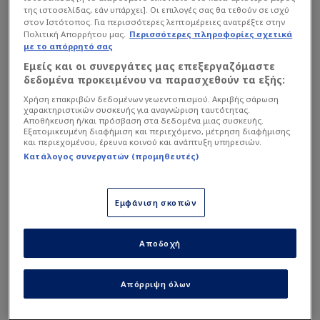
της ιστοσελίδας, εάν υπάρχει]. Οι επιλογές σας θα τεθούν σε ισχύ
αναφέρθηκε και στον στενό του φίλο, Πασχάλη
στον Ιστότοπος. Για περισσότερες λεπτομέρειες ανατρέξτε στην
Τερζή, αποκαλύπτοντας πώς είναι σήμερα η ζωή
Πολιτική Απορρήτου μας.
Περισσότερες πληροφορίες σχετικά
με το απόρρητό σας
του μακριά από τα φώτα της δημοσιότητας.
Εμείς και οι συνεργάτες μας επεξεργαζόμαστε
δεδομένα προκειμένου να παρασχεθούν τα εξής:
Όπως ανέφερε, ο αγαπημένος λαϊκός
Χρήση επακριβών δεδομένων γεωεντοπισμού. Ακριβής σάρωση
τραγουδιστής αντιμετώπισε ορισμένες δυσκολίες
χαρακτηριστικών συσκευής για αναγνώριση ταυτότητας.
Αποθήκευση ή/και πρόσβαση στα δεδομένα μιας συσκευής.
το προηγούμενο διάστημα, ωστόσο πλέον
Εξατομικευμένη διαφήμιση και περιεχόμενο, μέτρηση διαφήμισης
και περιεχομένου, έρευνα κοινού και ανάπτυξη υπηρεσιών.
βρίσκεται σε πολύ καλή κατάσταση και
Κατάλογος συνεργατών (προμηθευτές)
απολαμβάνει την καθημερινότητά του δίπλα στην
οικογένειά του. Παράλληλα, ξεκαθάρισε πως δεν
υπάρχει περίπτωση να επιστρέψει στις ζωντανές
Εμφάνιση σκοπών
εμφανίσεις ή στις συναυλίες.
Αποδοχή
Απόρριψη όλων