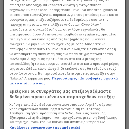
επιλέξετε Αποδοχή, θα καταστεί δυνατή η ενεργοποίηση
τεχνολογιών παρακολούθησης προκειμένου να υποστηριχθούν οι
σκοποί που εμφανίζονται παρακάτω, για τους οποίους εμείς και οι
συνεργάτες μας επεξεργαζόμαστε τα δεδομένα με σκοπό την
παροχή υπηρεσιών. Αν επιλέξετε Απόρριψη όλων όλων ή
αποσύρετε τη συγκατάθεσή σας, οι εν λόγω τεχνολογίες θα
απενεργοποιηθούν. Αν απενεργοποιηθούν οι ιχνηλάτες, ορισμένο
περιεχόμενο και κάποιες από τις διαφημίσεις που βλέπετε
ενδέχεται να μην είναι τόσο σχετικές με εσάς. Μπορείτε να
επανεμφανίσετε αυτό το μενού για να αλλάξετε τις επιλογές σας ή
να αποσύρετε τη συναίνεσή σας ανά πάσα στιγμή πατώντας τον
σύνδεσμο Διαχείριση προτιμήσεων στο κάτω μέρος της
ιστοσελίδας [ή το αιωρούμενο εικονίδιο στο κάτω αριστερό μέρος
της ιστοσελίδας, εάν υπάρχει]. Οι επιλογές σας θα τεθούν σε ισχύ
στον Ιστότοπος. Για περισσότερες λεπτομέρειες ανατρέξτε στην
Πολιτική Απορρήτου μας.
Περισσότερες πληροφορίες σχετικά
με το απόρρητό σας
Εμείς και οι συνεργάτες μας επεξεργαζόμαστε
δεδομένα προκειμένου να παρασχεθούν τα εξής:
Χρήση επακριβών δεδομένων γεωεντοπισμού. Ακριβής σάρωση
χαρακτηριστικών συσκευής για αναγνώριση ταυτότητας.
Αποθήκευση ή/και πρόσβαση στα δεδομένα μιας συσκευής.
Εξατομικευμένη διαφήμιση και περιεχόμενο, μέτρηση διαφήμισης
και περιεχομένου, έρευνα κοινού και ανάπτυξη υπηρεσιών.
Κατάλογος συνεργατών (προμηθευτές)