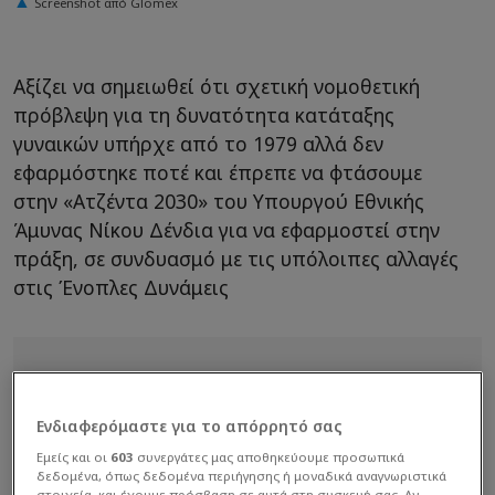
Screenshot από Glomex
Αξίζει να σημειωθεί ότι σχετική νομοθετική
πρόβλεψη για τη δυνατότητα κατάταξης
γυναικών υπήρχε από το 1979 αλλά δεν
εφαρμόστηκε ποτέ και έπρεπε να φτάσουμε
στην «Ατζέντα 2030» του Υπουργού Εθνικής
Άμυνας Νίκου Δένδια για να εφαρμοστεί στην
πράξη, σε συνδυασμό με τις υπόλοιπες αλλαγές
στις Ένοπλες Δυνάμεις
Ενδιαφερόμαστε για το απόρρητό σας
Εμείς και οι
603
συνεργάτες μας αποθηκεύουμε προσωπικά
δεδομένα, όπως δεδομένα περιήγησης ή μοναδικά αναγνωριστικά
στοιχεία, και έχουμε πρόσβαση σε αυτά στη συσκευή σας. Αν