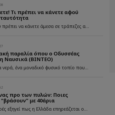
08
ετε! Τι πρέπει να κάνετε αφού
 ταυτότητα
Τα βήματα που πρέπει να κάνετε άμεσα σε τράπεζες αφού β...
27
ακή παραλία όπου ο Οδυσσέας
η Ναυσικά (ΒΙΝΤΕΟ)
Γαλαζοπράσινα νερά, ένα μοναδικό φυσικό τοπίο που μοιάζει σ...
52
νας προ των πυλών: Ποιες
 "βράσουν" με 40άρια
Ο Νίκος Καντερές εξηγεί πως η Ελλάδα επηρεάζεται οριακά α...