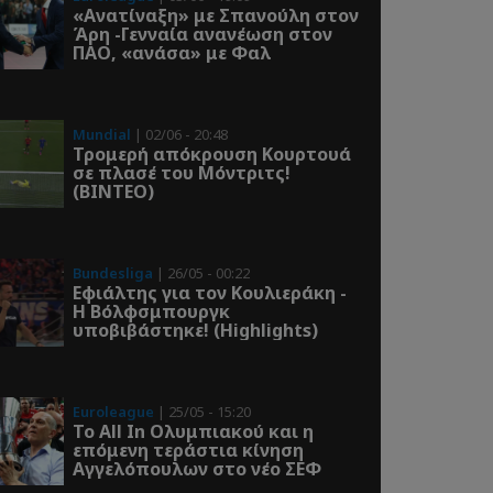
«Ανατίναξη» με Σπανούλη στον
Άρη -Γενναία ανανέωση στον
ΠΑΟ, «ανάσα» με Φαλ
Mundial
| 02/06 - 20:48
Τρομερή απόκρουση Κουρτουά
σε πλασέ του Μόντριτς!
(ΒΙΝΤΕΟ)
Bundesliga
| 26/05 - 00:22
Εφιάλτης για τον Κουλιεράκη -
Η Βόλφσμπουργκ
υποβιβάστηκε! (Highlights)
Euroleague
| 25/05 - 15:20
Το All In Ολυμπιακού και η
επόμενη τεράστια κίνηση
Αγγελόπουλων στο νέο ΣΕΦ