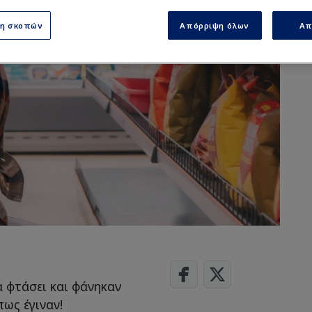
ση σκοπών
Απόρριψη όλων
Απ
 φτάσει και φάνηκαν
ως έγιναν!