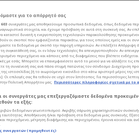
ρόμαστε για το απόρρητό σας
ι
603
συνεργάτες μας αποθηκεύουμε προσωπικά δεδομένα, όπως δεδομένα περ
ναγνωριστικά στοιχεία, και έχουμε πρόσβαση σε αυτά στη συσκευή σας. Αν επι
α καταστεί δυνατή η ενεργοποίηση τεχνολογιών παρακολούθησης προκειμένο
ι «ατύχημα» στο
ούν οι σκοποί που εμφανίζονται παρακάτω, για τους οποίους εμείς και οι συν
μαστε τα δεδομένα με σκοπό την παροχή υπηρεσιών. Αν επιλέξετε Απόρριψη 
τη συγκατάθεσή σας, οι εν λόγω τεχνολογίες θα απενεργοποιηθούν. Αν απενερ
 ορισμένο περιεχόμενο και κάποιες από τις διαφημίσεις που βλέπετε ενδέχεται 
κές με εσάς. Μπορείτε να επανεμφανίσετε αυτό το μενού για να αλλάξετε τις επ
τε τη συναίνεσή σας ανά πάσα στιγμή πατώντας τον σύνδεσμο Διαχείριση πρ
 της ιστοσελίδας [ή το αιωρούμενο εικονίδιο στο κάτω αριστερό μέρος της ισ
Life
Ελλάδα
ι]. Οι επιλογές σας θα τεθούν σε ισχύ στον Ιστότοπος. Για περισσότερες λεπτο
στην Πολιτική Απορρήτου μας.
Περισσότερες πληροφορίες σχετικά με το 
 σε μια κοπέλα που βρέθηκε σε
 προϊόν που ήθελε να αγοράσει ήταν
αι οι συνεργάτες μας επεξεργαζόμαστε δεδομένα προκειμέν
θούν τα εξής:
ριβών δεδομένων γεωεντοπισμού. Ακριβής σάρωση χαρακτηριστικών συσκευής
 ταυτότητας. Αποθήκευση ή/και πρόσβαση στα δεδομένα μιας συσκευής. Εξατ
και περιεχόμενο, μέτρηση διαφήμισης και περιεχομένου, έρευνα κοινού και αν
.
ς συνεργατών (προμηθευτές)