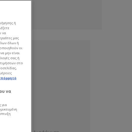
ιήγησης ή
λέξετε
υ να
εργάτες μας
όλων όλων ή
γοποιηθούν οι
να μην είναι
ιλογές σας ή
οτιμήσεων στο
τοσελίδας,
μέρειες
απόρρητό
ου να
 για
ομικευμένη
άπτυξη