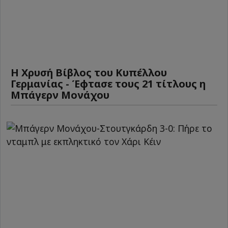
Η Χρυσή Βίβλος του Κυπέλλου
Γερμανίας - Έφτασε τους 21 τίτλους η
Μπάγερν Μονάχου