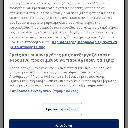
της Θεσσαλίας και της Πελοποννήσου, ενώ στην
περιεχόμενο και κάποιες από τις διαφημίσεις που βλέπετε
ενδέχεται να μην είναι τόσο σχετικές με εσάς. Μπορείτε να
υπόλοιπη χώρα αναμένεται ηλιοφάνεια με λίγες
επανεμφανίσετε αυτό το μενού για να αλλάξετε τις επιλογές σας ή
νεφώσεις αυξημένες τις θερμές ώρες στα
να αποσύρετε τη συναίνεσή σας ανά πάσα στιγμή πατώντας τον
σύνδεσμο Διαχείριση προτιμήσεων στο κάτω μέρος της
ηπειρωτικά, με βροχές και τοπικές καταιγίδες
ιστοσελίδας [ή το αιωρούμενο εικονίδιο στο κάτω αριστερό μέρος
κυρίως στα ορεινά τμήματα και πιθανόν στα
της ιστοσελίδας, εάν υπάρχει]. Οι επιλογές σας θα τεθούν σε ισχύ
στον Ιστότοπος. Για περισσότερες λεπτομέρειες ανατρέξτε στην
νησιά του Κεντρικού Ιονίου. Τα φαινόμενα
Πολιτική Απορρήτου μας.
Περισσότερες πληροφορίες σχετικά
ενδέχεται να είναι κατά τόπους έντονα και να
με το απόρρητό σας
εκδηλωθούν και χαλαζοπτώσεις, κυρίως στις
Εμείς και οι συνεργάτες μας επεξεργαζόμαστε
δεδομένα προκειμένου να παρασχεθούν τα εξής:
ορεινές περιοχές. Η ορατότητα θα είναι κατά
Χρήση επακριβών δεδομένων γεωεντοπισμού. Ακριβής σάρωση
τόπους περιορισμένη στα δυτικά και κεντρικά
χαρακτηριστικών συσκευής για αναγνώριση ταυτότητας.
τμήματα τις βραδινές και πρωινές ώρες.
Αποθήκευση ή/και πρόσβαση στα δεδομένα μιας συσκευής.
Εξατομικευμένη διαφήμιση και περιεχόμενο, μέτρηση διαφήμισης
και περιεχομένου, έρευνα κοινού και ανάπτυξη υπηρεσιών.
Κατάλογος συνεργατών (προμηθευτές)
Η θερμοκρασία θα κυμανθεί από 18 έως 31
βαθμούς στη Βόρεια Ελλάδα (στη Δυτική
Μακεδονία από 13 έως 27 βαθμούς), 18 έως 33
Εμφάνιση σκοπών
βαθμούς στην Κεντρική και Νότια Ελλάδα, 16 έως
30 βαθμούς στη Δυτική Ελλάδα, 20 έως 29
Αποδοχή