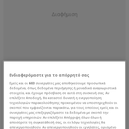
Ενδιαφερόμαστε για το απόρρητό σας
Εμείς και οι
603
συνεργάτες μας αποθηκεύουμε προσωπικά
δεδομένα, όπως δεδομένα περιήγησης ή μοναδικά αναγνωριστικά
στοιχεία, και έχουμε πρόσβαση σε αυτά στη συσκευή σας. Αν
επιλέξετε Αποδοχή, θα καταστεί δυνατή η ενεργοποίηση
τεχνολογιών παρακολούθησης προκειμένου να υποστηριχθούν οι
σκοποί που εμφανίζονται παρακάτω, για τους οποίους εμείς και οι
Για την Τετάρτη 10 Ιουνίου 2026 προβλέπονται
συνεργάτες μας επεξεργαζόμαστε τα δεδομένα με σκοπό την
τοπικές βροχές τις πρωινές ώρες στα ορεινά της
παροχή υπηρεσιών. Αν επιλέξετε Απόρριψη όλων όλων ή
αποσύρετε τη συγκατάθεσή σας, οι εν λόγω τεχνολογίες θα
Ηπείρου, της Μακεδονίας, της Δυτικής Στερεάς,
απενεργοποιηθούν. Αν απενεργοποιηθούν οι ιχνηλάτες, ορισμένο