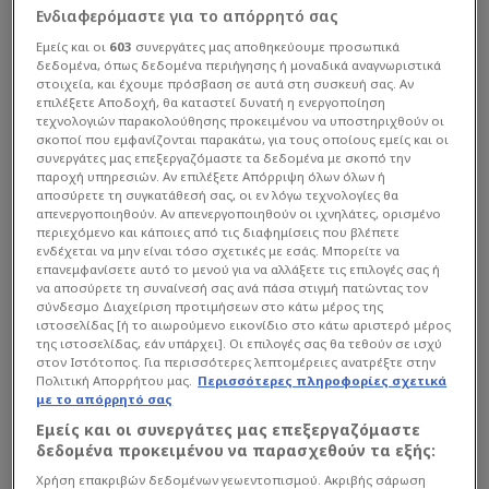
Ενδιαφερόμαστε για το απόρρητό σας
Εμείς και οι
603
συνεργάτες μας αποθηκεύουμε προσωπικά
δεδομένα, όπως δεδομένα περιήγησης ή μοναδικά αναγνωριστικά
στοιχεία, και έχουμε πρόσβαση σε αυτά στη συσκευή σας. Αν
επιλέξετε Αποδοχή, θα καταστεί δυνατή η ενεργοποίηση
τεχνολογιών παρακολούθησης προκειμένου να υποστηριχθούν οι
σκοποί που εμφανίζονται παρακάτω, για τους οποίους εμείς και οι
συνεργάτες μας επεξεργαζόμαστε τα δεδομένα με σκοπό την
παροχή υπηρεσιών. Αν επιλέξετε Απόρριψη όλων όλων ή
αποσύρετε τη συγκατάθεσή σας, οι εν λόγω τεχνολογίες θα
απενεργοποιηθούν. Αν απενεργοποιηθούν οι ιχνηλάτες, ορισμένο
περιεχόμενο και κάποιες από τις διαφημίσεις που βλέπετε
ενδέχεται να μην είναι τόσο σχετικές με εσάς. Μπορείτε να
επανεμφανίσετε αυτό το μενού για να αλλάξετε τις επιλογές σας ή
να αποσύρετε τη συναίνεσή σας ανά πάσα στιγμή πατώντας τον
σύνδεσμο Διαχείριση προτιμήσεων στο κάτω μέρος της
ιστοσελίδας [ή το αιωρούμενο εικονίδιο στο κάτω αριστερό μέρος
της ιστοσελίδας, εάν υπάρχει]. Οι επιλογές σας θα τεθούν σε ισχύ
στον Ιστότοπος. Για περισσότερες λεπτομέρειες ανατρέξτε στην
Πολιτική Απορρήτου μας.
Περισσότερες πληροφορίες σχετικά
με το απόρρητό σας
Εμείς και οι συνεργάτες μας επεξεργαζόμαστε
δεδομένα προκειμένου να παρασχεθούν τα εξής:
Χρήση επακριβών δεδομένων γεωεντοπισμού. Ακριβής σάρωση