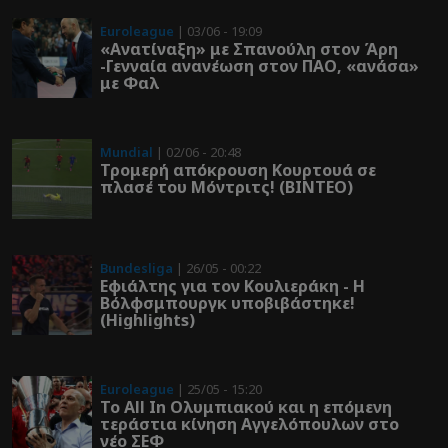
Euroleague
| 03/06 - 19:09
«Ανατίναξη» με Σπανούλη στον Άρη
-Γενναία ανανέωση στον ΠΑΟ, «ανάσα»
με Φαλ
Mundial
| 02/06 - 20:48
Τρομερή απόκρουση Κουρτουά σε
πλασέ του Μόντριτς! (ΒΙΝΤΕΟ)
Bundesliga
| 26/05 - 00:22
Εφιάλτης για τον Κουλιεράκη - Η
Βόλφσμπουργκ υποβιβάστηκε!
(Highlights)
Euroleague
| 25/05 - 15:20
Το All In Ολυμπιακού και η επόμενη
τεράστια κίνηση Αγγελόπουλων στο
νέο ΣΕΦ