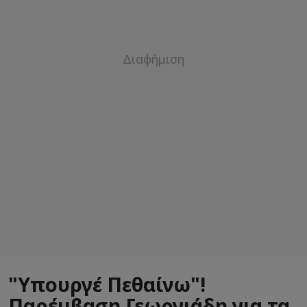
"Υπουργέ Πεθαίνω"!
Παρέμβαση Γεωργιάδη για τα