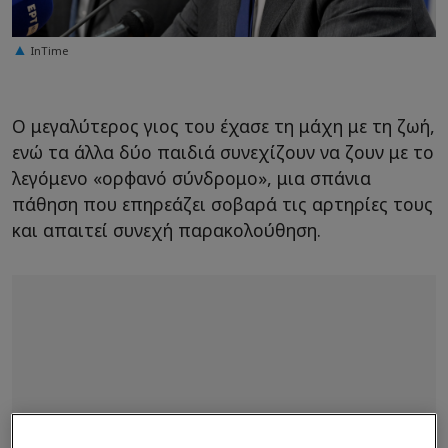
InTime
Ο μεγαλύτερος γιος του έχασε τη μάχη με τη ζωή,
ενώ τα άλλα δύο παιδιά συνεχίζουν να ζουν με το
λεγόμενο «ορφανό σύνδρομο», μια σπάνια
πάθηση που επηρεάζει σοβαρά τις αρτηρίες τους
και απαιτεί συνεχή παρακολούθηση.