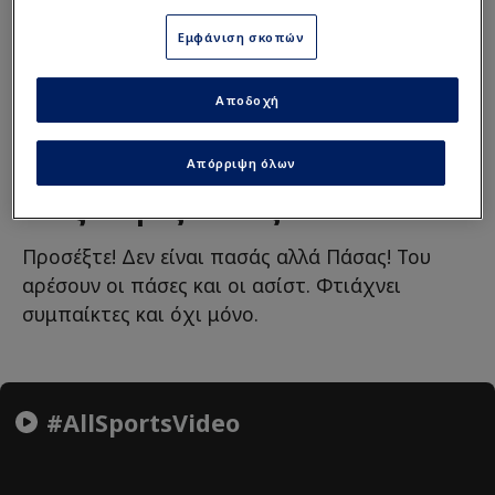
Εμφάνιση σκοπών
Τουρκία
LIFE
Αποδοχή
Απόρριψη όλων
Αλέξανδρος Πάσας
Προσέξτε! Δεν είναι πασάς αλλά Πάσας! Του
αρέσουν οι πάσες και οι ασίστ. Φτιάχνει
συμπαίκτες και όχι μόνο.
#AllSportsVideo