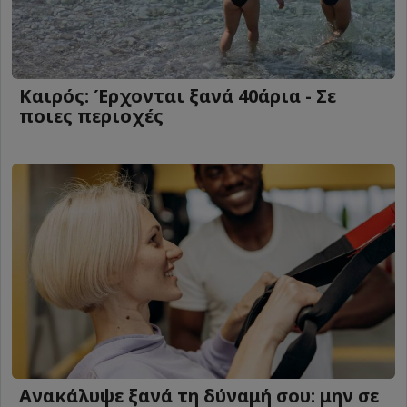
Καιρός: Έρχονται ξανά 40άρια - Σε
ποιες περιοχές
Ανακάλυψε ξανά τη δύναμή σου: μην σε