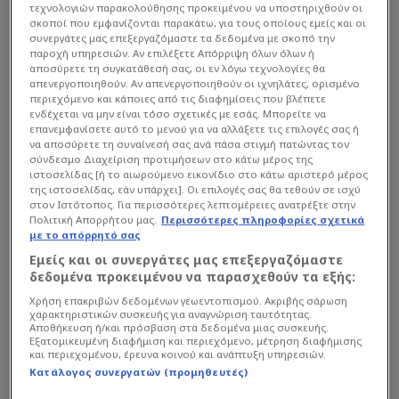
τεχνολογιών παρακολούθησης προκειμένου να υποστηριχθούν οι
σκοποί που εμφανίζονται παρακάτω, για τους οποίους εμείς και οι
συνεργάτες μας επεξεργαζόμαστε τα δεδομένα με σκοπό την
παροχή υπηρεσιών. Αν επιλέξετε Απόρριψη όλων όλων ή
αποσύρετε τη συγκατάθεσή σας, οι εν λόγω τεχνολογίες θα
απενεργοποιηθούν. Αν απενεργοποιηθούν οι ιχνηλάτες, ορισμένο
περιεχόμενο και κάποιες από τις διαφημίσεις που βλέπετε
ενδέχεται να μην είναι τόσο σχετικές με εσάς. Μπορείτε να
επανεμφανίσετε αυτό το μενού για να αλλάξετε τις επιλογές σας ή
να αποσύρετε τη συναίνεσή σας ανά πάσα στιγμή πατώντας τον
σύνδεσμο Διαχείριση προτιμήσεων στο κάτω μέρος της
ιστοσελίδας [ή το αιωρούμενο εικονίδιο στο κάτω αριστερό μέρος
της ιστοσελίδας, εάν υπάρχει]. Οι επιλογές σας θα τεθούν σε ισχύ
στον Ιστότοπος. Για περισσότερες λεπτομέρειες ανατρέξτε στην
Πολιτική Απορρήτου μας.
Περισσότερες πληροφορίες σχετικά
με το απόρρητό σας
Εμείς και οι συνεργάτες μας επεξεργαζόμαστε
δεδομένα προκειμένου να παρασχεθούν τα εξής:
Χρήση επακριβών δεδομένων γεωεντοπισμού. Ακριβής σάρωση
χαρακτηριστικών συσκευής για αναγνώριση ταυτότητας.
Αποθήκευση ή/και πρόσβαση στα δεδομένα μιας συσκευής.
Εξατομικευμένη διαφήμιση και περιεχόμενο, μέτρηση διαφήμισης
και περιεχομένου, έρευνα κοινού και ανάπτυξη υπηρεσιών.
Διαβάστε τη συνέχεια στο
financenews.gr
Κατάλογος συνεργατών (προμηθευτές)