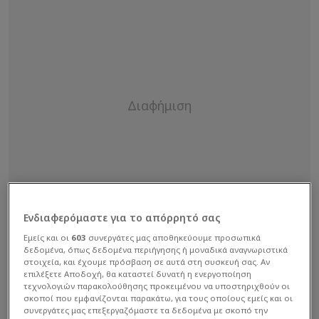
Ενδιαφερόμαστε για το απόρρητό σας
Εμείς και οι
603
συνεργάτες μας αποθηκεύουμε προσωπικά
δεδομένα, όπως δεδομένα περιήγησης ή μοναδικά αναγνωριστικά
στοιχεία, και έχουμε πρόσβαση σε αυτά στη συσκευή σας. Αν
επιλέξετε Αποδοχή, θα καταστεί δυνατή η ενεργοποίηση
τεχνολογιών παρακολούθησης προκειμένου να υποστηριχθούν οι
σκοποί που εμφανίζονται παρακάτω, για τους οποίους εμείς και οι
συνεργάτες μας επεξεργαζόμαστε τα δεδομένα με σκοπό την