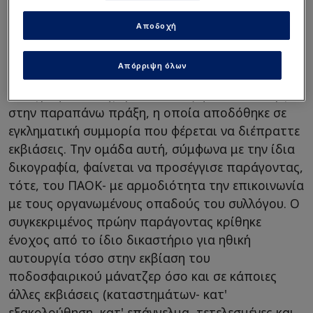
τον Ραζβάν και τον
Σαββίδη! 500.000 η ρήτρα
Αποδοχή
Καρσέδο
Απόρριψη όλων
Τα αδέλφια, Γιώργος και Νίκος Σαββίδης, κατά τη
δικογραφία, κατηγορούνταν ως ηθικοί αυτουργοί
στην παραπάνω πράξη, η οποία αποδόθηκε σε
εγκληματική συμμορία που φέρεται να διέπραττε
εκβιάσεις. Την ομάδα αυτή, σύμφωνα με την ίδια
δικογραφία, φαίνεται να προσέγγισε παράγοντας,
τότε, του ΠΑΟΚ- με αρμοδιότητα την επικοινωνία
με τους οργανωμένους οπαδούς του συλλόγου. Ο
συγκεκριμένος πρώην παράγοντας κρίθηκε
ένοχος από το ίδιο δικαστήριο για ηθική
αυτουργία τόσο στην εκβίαση του
ποδοσφαιρικού μάνατζερ όσο και σε κάποιες
άλλες εκβιάσεις (καταστημάτων- κατ'
εξακολούθηση, κατ' επάγγελμα, τετελεσμένες και