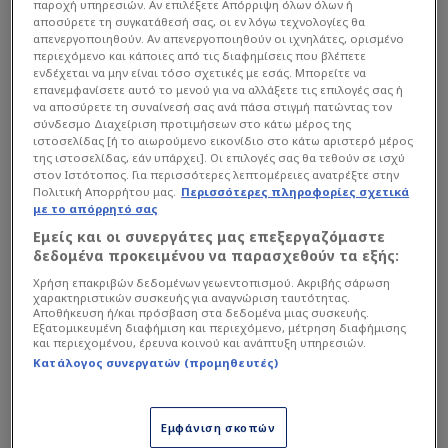
παροχή υπηρεσιών. Αν επιλέξετε Απόρριψη όλων όλων ή
αποσύρετε τη συγκατάθεσή σας, οι εν λόγω τεχνολογίες θα
Το Τριμελές Εφετείο Κακουργημάτων
απενεργοποιηθούν. Αν απενεργοποιηθούν οι ιχνηλάτες, ορισμένο
Θεσσαλονίκης τον κήρυξε ένοχο για ηθική
περιεχόμενο και κάποιες από τις διαφημίσεις που βλέπετε
ενδέχεται να μην είναι τόσο σχετικές με εσάς. Μπορείτε να
αυτουργία σε εκβίαση (κατ' επάγγελμα), ενώ
επανεμφανίσετε αυτό το μενού για να αλλάξετε τις επιλογές σας ή
για την ίδια πράξη αθωώθηκε - λόγω
να αποσύρετε τη συναίνεσή σας ανά πάσα στιγμή πατώντας τον
σύνδεσμο Διαχείριση προτιμήσεων στο κάτω μέρος της
αμφιβολιών - ο αδελφός του Νίκος. Η
ιστοσελίδας [ή το αιωρούμενο εικονίδιο στο κάτω αριστερό μέρος
απόφαση επί των ποινών θα εκδοθεί το
της ιστοσελίδας, εάν υπάρχει]. Οι επιλογές σας θα τεθούν σε ισχύ
στον Ιστότοπος. Για περισσότερες λεπτομέρειες ανατρέξτε στην
επόμενο 24ωρο, καθώς το δικαστήριο διέκοψε
Πολιτική Απορρήτου μας.
Περισσότερες πληροφορίες σχετικά
με το απόρρητό σας
ενόψει της συζήτησης για τα ελαφρυντικά και
Εμείς και οι συνεργάτες μας επεξεργαζόμαστε
της έκδοσης της ποινής.
δεδομένα προκειμένου να παρασχεθούν τα εξής:
Χρήση επακριβών δεδομένων γεωεντοπισμού. Ακριβής σάρωση
Διαβάστε επίσης...
χαρακτηριστικών συσκευής για αναγνώριση ταυτότητας.
Αποθήκευση ή/και πρόσβαση στα δεδομένα μιας συσκευής.
Εξατομικευμένη διαφήμιση και περιεχόμενο, μέτρηση διαφήμισης
Στην έξοδο ο Κεντζιόρα,
και περιεχομένου, έρευνα κοινού και ανάπτυξη υπηρεσιών.
συμφώνησε με ομάδα -
Κατάλογος συνεργατών (προμηθευτές)
Πρώτη νίκη Ολυμπιακού με
ΠΑΟΚ
Το κρυφτούλι αδικεί και
Εμφάνιση σκοπών