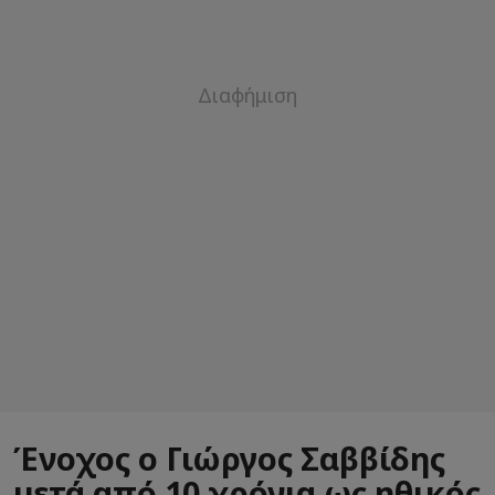
Ένοχος ο Γιώργος Σαββίδης
μετά από 10 χρόνια ως ηθικός