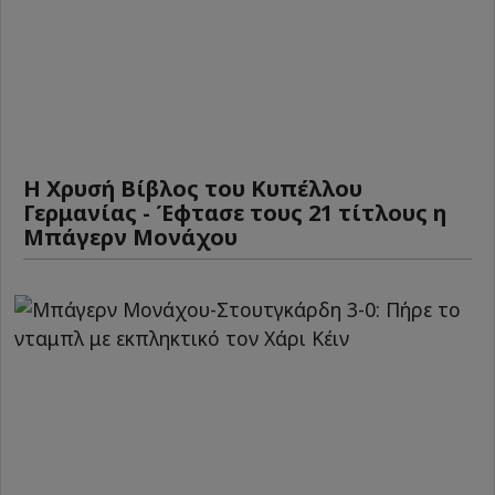
Η Χρυσή Βίβλος του Κυπέλλου
Γερμανίας - Έφτασε τους 21 τίτλους η
Μπάγερν Μονάχου