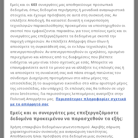
Εμείς και οι
603
συνεργάτες μας αποθηκεύουμε προσωπικά
δεδομένα, όπως δεδομένα περιήγησης ή μοναδικά αναγνωριστικά
στοιχεία, και έχουμε πρόσβαση σε αυτά στη συσκευή σας. Αν
επιλέξετε Αποδοχή, θα καταστεί δυνατή η ενεργοποίηση
τεχνολογιών παρακολούθησης προκειμένου να υποστηριχθούν οι
σκοποί που εμφανίζονται παρακάτω, για τους οποίους εμείς και οι
συνεργάτες μας επεξεργαζόμαστε τα δεδομένα με σκοπό την
παροχή υπηρεσιών. Αν επιλέξετε Απόρριψη όλων όλων ή
αποσύρετε τη συγκατάθεσή σας, οι εν λόγω τεχνολογίες θα
απενεργοποιηθούν. Αν απενεργοποιηθούν οι ιχνηλάτες, ορισμένο
περιεχόμενο και κάποιες από τις διαφημίσεις που βλέπετε
ενδέχεται να μην είναι τόσο σχετικές με εσάς. Μπορείτε να
επανεμφανίσετε αυτό το μενού για να αλλάξετε τις επιλογές σας ή
να αποσύρετε τη συναίνεσή σας ανά πάσα στιγμή πατώντας τον
σύνδεσμο Διαχείριση προτιμήσεων στο κάτω μέρος της
ιστοσελίδας [ή το αιωρούμενο εικονίδιο στο κάτω αριστερό μέρος
της ιστοσελίδας, εάν υπάρχει]. Οι επιλογές σας θα τεθούν σε ισχύ
στον Ιστότοπος. Για περισσότερες λεπτομέρειες ανατρέξτε στην
Πολιτική Απορρήτου μας.
Περισσότερες πληροφορίες σχετικά
με το απόρρητό σας
Εμείς και οι συνεργάτες μας επεξεργαζόμαστε
δεδομένα προκειμένου να παρασχεθούν τα εξής:
Χρήση επακριβών δεδομένων γεωεντοπισμού. Ακριβής σάρωση
χαρακτηριστικών συσκευής για αναγνώριση ταυτότητας.
Αποθήκευση ή/και πρόσβαση στα δεδομένα μιας συσκευής.