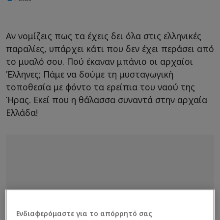
Αν νομίζεις πως τα έχεις δει όλα στις ελληνικές
παραλίες, υπάρχει κάτι που δεν έχει περάσει από
το μυαλό σου. Πού έκαναν μπάνιο οι αρχαίοι
Έλληνες; Πάμε να δούμε τη μυσταγωγική
τοποθεσία με φόντο τα ερείπια του ναού της
Ήρας. Εκεί που η θάλασσα συναντά στην αρχαία
Ελλάδα!
Ενδιαφερόμαστε για το απόρρητό σας