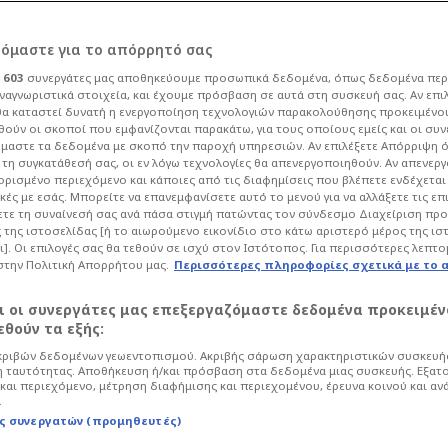
ρόμαστε για το απόρρητό σας
ι
603
συνεργάτες μας αποθηκεύουμε προσωπικά δεδομένα, όπως δεδομένα περ
ναγνωριστικά στοιχεία, και έχουμε πρόσβαση σε αυτά στη συσκευή σας. Αν επι
α καταστεί δυνατή η ενεργοποίηση τεχνολογιών παρακολούθησης προκειμένο
οί είναι οι
ούν οι σκοποί που εμφανίζονται παρακάτω, για τους οποίους εμείς και οι συν
μαστε τα δεδομένα με σκοπό την παροχή υπηρεσιών. Αν επιλέξετε Απόρριψη 
τη συγκατάθεσή σας, οι εν λόγω τεχνολογίες θα απενεργοποιηθούν. Αν απενερ
ληνες εφοπλιστές
 ορισμένο περιεχόμενο και κάποιες από τις διαφημίσεις που βλέπετε ενδέχεται 
κές με εσάς. Μπορείτε να επανεμφανίσετε αυτό το μενού για να αλλάξετε τις επ
τε τη συναίνεσή σας ανά πάσα στιγμή πατώντας τον σύνδεσμο Διαχείριση πρ
 της ιστοσελίδας [ή το αιωρούμενο εικονίδιο στο κάτω αριστερό μέρος της ισ
ι]. Οι επιλογές σας θα τεθούν σε ισχύ στον Ιστότοπος. Για περισσότερες λεπτο
στην Πολιτική Απορρήτου μας.
Περισσότερες πληροφορίες σχετικά με το 
Life
Ελλάδα
αι οι συνεργάτες μας επεξεργαζόμαστε δεδομένα προκειμέν
26 επιβεβαιώνει για ακόμη μία χρονιά
θούν τα εξής:
νων εφοπλιστών στη διεθνή ναυτιλία.
ριβών δεδομένων γεωεντοπισμού. Ακριβής σάρωση χαρακτηριστικών συσκευής
 ταυτότητας. Αποθήκευση ή/και πρόσβαση στα δεδομένα μιας συσκευής. Εξατ
και περιεχόμενο, μέτρηση διαφήμισης και περιεχομένου, έρευνα κοινού και αν
.
ς συνεργατών (προμηθευτές)