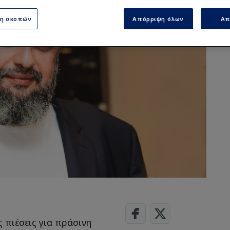
ση σκοπών
Απόρριψη όλων
Απ
ς πιέσεις για πράσινη