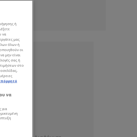
ιήγησης ή
λέξετε
υ να
εργάτες μας
όλων όλων ή
γοποιηθούν οι
να μην είναι
ιλογές σας ή
οτιμήσεων στο
τοσελίδας,
μέρειες
απόρρητό
ου να
 για
ομικευμένη
άπτυξη