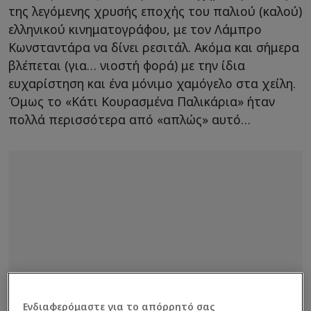
της λεγόμενης χρυσής εποχής του παλιού (καλού)
ελληνικού κινηματογράφου, με τον Λάμπρο
Κωνσταντάρα να δίνει ρεσιτάλ. Ακόμα και σήμερα
βλέπεται (για… νιοστή φορά) με την ίδια
ευχαρίστηση και ένα μόνιμο χαμόγελο στα χείλη.
Όμως το «Κάτι Κουρασμένα Παλικάρια» ήταν
πολλά περισσότερα από «απλώς» αυτό…
Ενδιαφερόμαστε για το απόρρητό σας