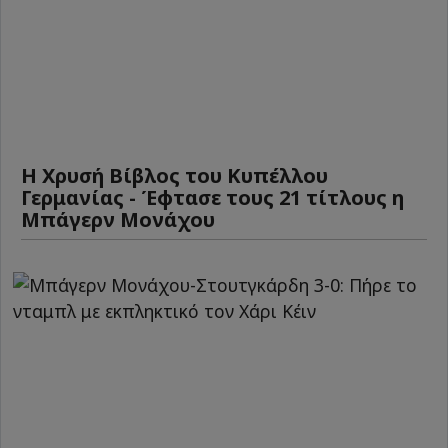
Η Χρυσή Βίβλος του Κυπέλλου
Γερμανίας - Έφτασε τους 21 τίτλους η
Μπάγερν Μονάχου