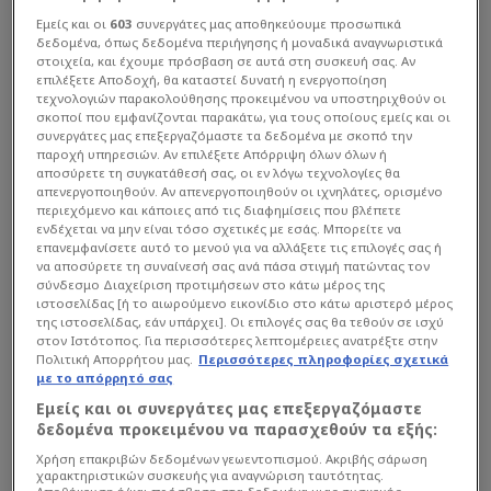
Εμείς και οι
603
συνεργάτες μας αποθηκεύουμε προσωπικά
δεδομένα, όπως δεδομένα περιήγησης ή μοναδικά αναγνωριστικά
στοιχεία, και έχουμε πρόσβαση σε αυτά στη συσκευή σας. Αν
επιλέξετε Αποδοχή, θα καταστεί δυνατή η ενεργοποίηση
τεχνολογιών παρακολούθησης προκειμένου να υποστηριχθούν οι
σκοποί που εμφανίζονται παρακάτω, για τους οποίους εμείς και οι
συνεργάτες μας επεξεργαζόμαστε τα δεδομένα με σκοπό την
παροχή υπηρεσιών. Αν επιλέξετε Απόρριψη όλων όλων ή
αποσύρετε τη συγκατάθεσή σας, οι εν λόγω τεχνολογίες θα
απενεργοποιηθούν. Αν απενεργοποιηθούν οι ιχνηλάτες, ορισμένο
περιεχόμενο και κάποιες από τις διαφημίσεις που βλέπετε
ενδέχεται να μην είναι τόσο σχετικές με εσάς. Μπορείτε να
επανεμφανίσετε αυτό το μενού για να αλλάξετε τις επιλογές σας ή
να αποσύρετε τη συναίνεσή σας ανά πάσα στιγμή πατώντας τον
σύνδεσμο Διαχείριση προτιμήσεων στο κάτω μέρος της
ιστοσελίδας [ή το αιωρούμενο εικονίδιο στο κάτω αριστερό μέρος
της ιστοσελίδας, εάν υπάρχει]. Οι επιλογές σας θα τεθούν σε ισχύ
στον Ιστότοπος. Για περισσότερες λεπτομέρειες ανατρέξτε στην
Πολιτική Απορρήτου μας.
Περισσότερες πληροφορίες σχετικά
με το απόρρητό σας
Εμείς και οι συνεργάτες μας επεξεργαζόμαστε
δεδομένα προκειμένου να παρασχεθούν τα εξής:
Διαβάστε πώς η ταινία έγινε σύμβολο της
Χρήση επακριβών δεδομένων γεωεντοπισμού. Ακριβής σάρωση
χαρακτηριστικών συσκευής για αναγνώριση ταυτότητας.
τουριστικής Ελλάδας των 60’s, στο πλαίσιο