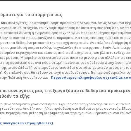
ρόμαστε για το απόρρητό σας
ι
603
συνεργάτες μας αποθηκεύουμε προσωπικά δεδομένα, όπως δεδομένα περ
ναγνωριστικά στοιχεία, και έχουμε πρόσβαση σε αυτά στη συσκευή σας. Αν επι
α καταστεί δυνατή η ενεργοποίηση τεχνολογιών παρακολούθησης προκειμένο
α που έχουμε στο
ούν οι σκοποί που εμφανίζονται παρακάτω, για τους οποίους εμείς και οι συν
μαστε τα δεδομένα με σκοπό την παροχή υπηρεσιών. Αν επιλέξετε Απόρριψη 
τη συγκατάθεσή σας, οι εν λόγω τεχνολογίες θα απενεργοποιηθούν. Αν απενερ
έρνουν κακοτυχία!
 ορισμένο περιεχόμενο και κάποιες από τις διαφημίσεις που βλέπετε ενδέχεται 
κές με εσάς. Μπορείτε να επανεμφανίσετε αυτό το μενού για να αλλάξετε τις επ
τε τη συναίνεσή σας ανά πάσα στιγμή πατώντας τον σύνδεσμο Διαχείριση πρ
 της ιστοσελίδας [ή το αιωρούμενο εικονίδιο στο κάτω αριστερό μέρος της ισ
Life
Κοινωνία
ι]. Οι επιλογές σας θα τεθούν σε ισχύ στον Ιστότοπος. Για περισσότερες λεπτο
στην Πολιτική Απορρήτου μας.
Περισσότερες πληροφορίες σχετικά με το 
 σήμερα, ο άνθρωπος αναζητά τρόπους
 τις ατυχίες της ζωής μέσα από
αι οι συνεργάτες μας επεξεργαζόμαστε δεδομένα προκειμέν
αι παραδόσεις.
θούν τα εξής:
ριβών δεδομένων γεωεντοπισμού. Ακριβής σάρωση χαρακτηριστικών συσκευής
 ταυτότητας. Αποθήκευση ή/και πρόσβαση στα δεδομένα μιας συσκευής. Εξατ
και περιεχόμενο, μέτρηση διαφήμισης και περιεχομένου, έρευνα κοινού και αν
.
ς συνεργατών (προμηθευτές)