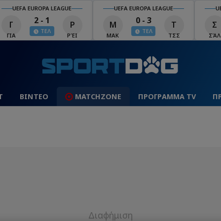
UEFA EUROPA LEAGUE
UEFA EUROPA LEAGUE
U
2 - 1
0 - 3
Γ
Ρ
Μ
Τ
Σ
ΤΕΛ
ΤΕΛ
ΓΙΑ
ΡΈΙ
ΜΑΚ
ΤΣΣ
ΣΆΛ
Τ
ΒΙΝΤΕΟ
MATCHZONE
ΠΡΟΓΡΑΜΜΑ TV
Π