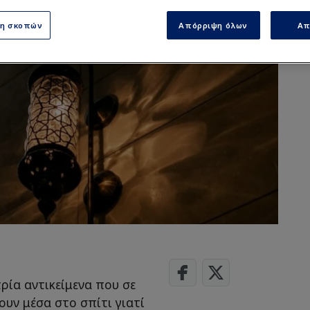
ση σκοπών
Απόρριψη όλων
Απ
ρία αντικείμενα που σε
υν μέσα στο σπίτι γιατί