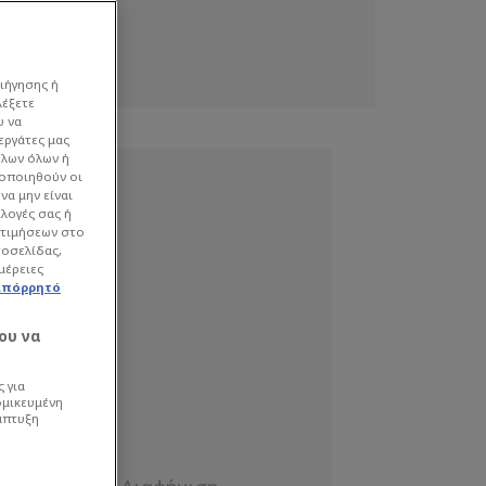
ιήγησης ή
λέξετε
υ να
εργάτες μας
όλων όλων ή
γοποιηθούν οι
να μην είναι
ιλογές σας ή
οτιμήσεων στο
τοσελίδας,
μέρειες
απόρρητό
ου να
 για
ομικευμένη
άπτυξη