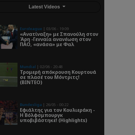
Latest Videos
Euroleague
| 03/06 - 19:09
«Ανατίναξη» με Σπανούλη στον
Άρη -Γενναία ανανέωση στον
ΠΑΟ, «ανάσα» με Φαλ
Mundial
| 02/06 - 20:48
Τρομερή απόκρουση Κουρτουά
σε πλασέ του Μόντριτς!
(ΒΙΝΤΕΟ)
Bundesliga
| 26/05 - 00:22
Εφιάλτης για τον Κουλιεράκη -
Η Βόλφσμπουργκ
υποβιβάστηκε! (Highlights)