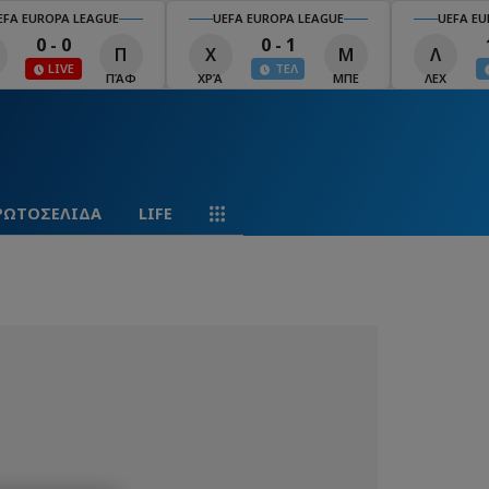
EFA EUROPA LEAGUE
UEFA EUROPA LEAGUE
UEFA EU
0 - 0
0 - 1
Π
Χ
Μ
Λ
ΤΕΛ
ΠΆΦ
ΧΡΆ
ΜΠΕ
ΛΕΧ
ΡΩΤΟΣΕΛΙΔΑ
LIFE