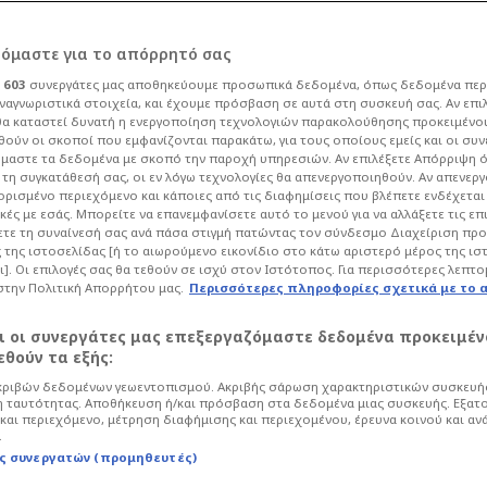
τρόμητος-
ρόμαστε για το απόρρητό σας
ι
603
συνεργάτες μας αποθηκεύουμε προσωπικά δεδομένα, όπως δεδομένα περ
 Παναιτωλικός-
ναγνωριστικά στοιχεία, και έχουμε πρόσβαση σε αυτά στη συσκευή σας. Αν επι
α καταστεί δυνατή η ενεργοποίηση τεχνολογιών παρακολούθησης προκειμένο
ούν οι σκοποί που εμφανίζονται παρακάτω, για τους οποίους εμείς και οι συν
ις (10/1)
μαστε τα δεδομένα με σκοπό την παροχή υπηρεσιών. Αν επιλέξετε Απόρριψη 
τη συγκατάθεσή σας, οι εν λόγω τεχνολογίες θα απενεργοποιηθούν. Αν απενερ
 ορισμένο περιεχόμενο και κάποιες από τις διαφημίσεις που βλέπετε ενδέχεται 
κές με εσάς. Μπορείτε να επανεμφανίσετε αυτό το μενού για να αλλάξετε τις επ
Life
Media
τε τη συναίνεσή σας ανά πάσα στιγμή πατώντας τον σύνδεσμο Διαχείριση πρ
 της ιστοσελίδας [ή το αιωρούμενο εικονίδιο στο κάτω αριστερό μέρος της ισ
ρας (10/1): Πού θα δούμε Ατρόμητος-
ι]. Οι επιλογές σας θα τεθούν σε ισχύ στον Ιστότοπος. Για περισσότερες λεπτο
ΠΑΟΚ
στην Πολιτική Απορρήτου μας.
Περισσότερες πληροφορίες σχετικά με το 
αι οι συνεργάτες μας επεξεργαζόμαστε δεδομένα προκειμέν
θούν τα εξής:
ριβών δεδομένων γεωεντοπισμού. Ακριβής σάρωση χαρακτηριστικών συσκευής
 ταυτότητας. Αποθήκευση ή/και πρόσβαση στα δεδομένα μιας συσκευής. Εξατ
και περιεχόμενο, μέτρηση διαφήμισης και περιεχομένου, έρευνα κοινού και αν
.
ς συνεργατών (προμηθευτές)