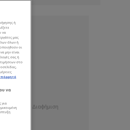
ιήγησης ή
λέξετε
υ να
εργάτες μας
όλων όλων ή
γοποιηθούν οι
να μην είναι
ιλογές σας ή
οτιμήσεων στο
τοσελίδας,
μέρειες
απόρρητό
ου να
 για
ομικευμένη
άπτυξη