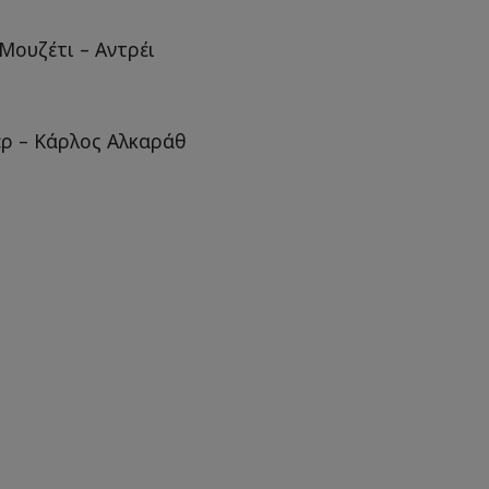
ουζέτι – Αντρέι
ερ – Κάρλος Αλκαράθ