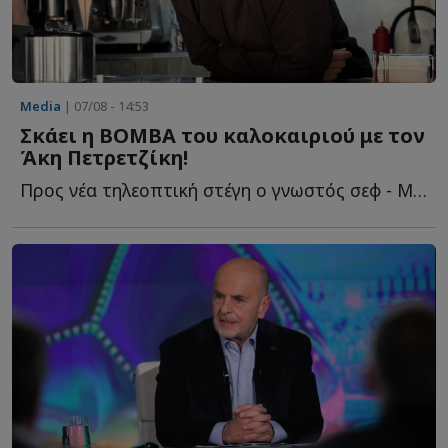
Media
| 07/08 - 14:53
Σκάει η ΒΟΜΒΑ του καλοκαιριού με τον
Άκη Πετρετζίκη!
Προς νέα τηλεοπτική στέγη ο γνωστός σεφ - Με ποιο κανάλι β...