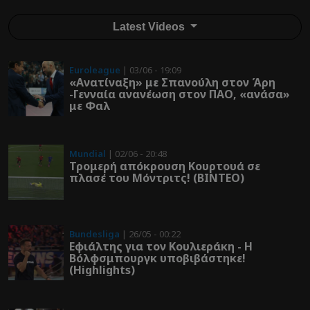
Latest Videos
Euroleague
| 03/06 - 19:09
«Ανατίναξη» με Σπανούλη στον Άρη
-Γενναία ανανέωση στον ΠΑΟ, «ανάσα»
με Φαλ
Mundial
| 02/06 - 20:48
Τρομερή απόκρουση Κουρτουά σε
πλασέ του Μόντριτς! (ΒΙΝΤΕΟ)
Bundesliga
| 26/05 - 00:22
Εφιάλτης για τον Κουλιεράκη - Η
Βόλφσμπουργκ υποβιβάστηκε!
(Highlights)