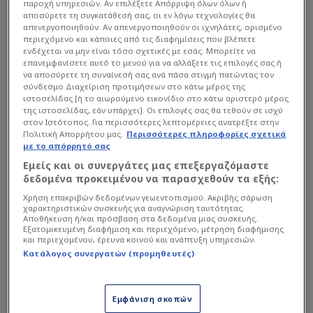
παροχή υπηρεσιών. Αν επιλέξετε Απόρριψη όλων όλων ή
εκπομπές της καθημερινής ροής, όπως αυτές του
αποσύρετε τη συγκατάθεσή σας, οι εν λόγω τεχνολογίες θα
Γιώργου Λιάγκα και του Πέτρου Κουσουλού. Οι
απενεργοποιηθούν. Αν απενεργοποιηθούν οι ιχνηλάτες, ορισμένο
περιεχόμενο και κάποιες από τις διαφημίσεις που βλέπετε
προβολές ξεκίνησαν από τις 09:00, συνεχίστηκαν
ενδέχεται να μην είναι τόσο σχετικές με εσάς. Μπορείτε να
το μεσημέρι και επανήλθαν στην prime time.
επανεμφανίσετε αυτό το μενού για να αλλάξετε τις επιλογές σας ή
να αποσύρετε τη συναίνεσή σας ανά πάσα στιγμή πατώντας τον
σύνδεσμο Διαχείριση προτιμήσεων στο κάτω μέρος της
ιστοσελίδας [ή το αιωρούμενο εικονίδιο στο κάτω αριστερό μέρος
Διαβάστε επίσης...
της ιστοσελίδας, εάν υπάρχει]. Οι επιλογές σας θα τεθούν σε ισχύ
στον Ιστότοπος. Για περισσότερες λεπτομέρειες ανατρέξτε στην
Το κοινό γύρισε την πλάτη
Πολιτική Απορρήτου μας.
Περισσότερες πληροφορίες σχετικά
σε εκπομπή που
με το απόρρητό σας
πλασαρίστηκε ως η
Εμείς και οι συνεργάτες μας επεξεργαζόμαστε
απόλυτη επιτυχία
δεδομένα προκειμένου να παρασχεθούν τα εξής:
Χρήση επακριβών δεδομένων γεωεντοπισμού. Ακριβής σάρωση
χαρακτηριστικών συσκευής για αναγνώριση ταυτότητας.
Παρά την υπερπροβολή, η επιλογή φαίνεται πως
Αποθήκευση ή/και πρόσβαση στα δεδομένα μιας συσκευής.
Εξατομικευμένη διαφήμιση και περιεχόμενο, μέτρηση διαφήμισης
απέδωσε. Η πρωινή μετάδοση σημείωσε υψηλά
και περιεχομένου, έρευνα κοινού και ανάπτυξη υπηρεσιών.
ποσοστά τηλεθέασης, ενώ και οι υπόλοιπες ζώνες
Κατάλογος συνεργατών (προμηθευτές)
κινήθηκαν σε ικανοποιητικά επίπεδα,
επιβεβαιώνοντας πως η συγκεκριμένη σειρά
Εμφάνιση σκοπών
παραμένει διαχρονική αξία για το τηλεοπτικό