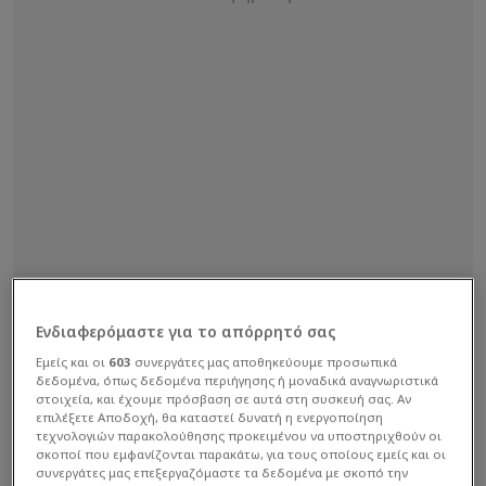
Ενδιαφερόμαστε για το απόρρητό σας
09:35 COSMOTE SPORT 8 HD WRC Πορτογαλία,
Εμείς και οι
603
συνεργάτες μας αποθηκεύουμε προσωπικά
SS4
δεδομένα, όπως δεδομένα περιήγησης ή μοναδικά αναγνωριστικά
στοιχεία, και έχουμε πρόσβαση σε αυτά στη συσκευή σας. Αν
επιλέξετε Αποδοχή, θα καταστεί δυνατή η ενεργοποίηση
τεχνολογιών παρακολούθησης προκειμένου να υποστηριχθούν οι
09:55 COSMOTE SPORT 5 HD Moto3 Γκραν Πρι
σκοποί που εμφανίζονται παρακάτω, για τους οποίους εμείς και οι
Γαλλίας (1ες Ελεύθερες Δοκιμές)
συνεργάτες μας επεξεργαζόμαστε τα δεδομένα με σκοπό την