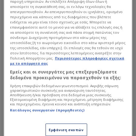
παροχή υπηρεσιών. Αν επιλέξετε Απόρριψη όλων όλων ή
αποσύρετε τη συγκατάθεσή σας, οι εν λόγω τεχνολογίες θα
απενεργοποιηθούν. Αν απενεργοποιηθούν οι ιχνηλάτες, ορισμένο
περιεχόμενο και κάποιες από τις διαφημίσεις που βλέπετε
ενδέχεται να μην είναι τόσο σχετικές με εσάς. Μπορείτε να
επανεμφανίσετε αυτό το μενού για να αλλάξετε τις επιλογές σας ή
να αποσύρετε τη συναίνεσή σας ανά πάσα στιγμή πατώντας τον
σύνδεσμο Διαχείριση προτιμήσεων στο κάτω μέρος της
ιστοσελίδας [ή το αιωρούμενο εικονίδιο στο κάτω αριστερό μέρος
της ιστοσελίδας, εάν υπάρχει]. Οι επιλογές σας θα τεθούν σε ισχύ
στον Ιστότοπος. Για περισσότερες λεπτομέρειες ανατρέξτε στην
Πολιτική Απορρήτου μας.
Περισσότερες πληροφορίες σχετικά
με το απόρρητό σας
Εμείς και οι συνεργάτες μας επεξεργαζόμαστε
δεδομένα προκειμένου να παρασχεθούν τα εξής:
Χρήση επακριβών δεδομένων γεωεντοπισμού. Ακριβής σάρωση
χαρακτηριστικών συσκευής για αναγνώριση ταυτότητας.
Αποθήκευση ή/και πρόσβαση στα δεδομένα μιας συσκευής.
10:45 COSMOTE SPORT 5 HD Moto2 Γκραν Πρι
Εξατομικευμένη διαφήμιση και περιεχόμενο, μέτρηση διαφήμισης
και περιεχομένου, έρευνα κοινού και ανάπτυξη υπηρεσιών.
Γαλλίας (1ες Ελεύθερες Δοκιμές)
Κατάλογος συνεργατών (προμηθευτές)
10:55 COSMOTE SPORT 8 HD WRC Πορτογαλία,
Εμφάνιση σκοπών
SS5