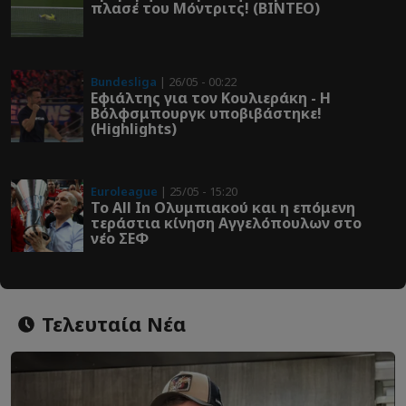
πλασέ του Μόντριτς! (ΒΙΝΤΕΟ)
Bundesliga
| 26/05 - 00:22
Εφιάλτης για τον Κουλιεράκη - Η
Βόλφσμπουργκ υποβιβάστηκε!
(Highlights)
Euroleague
| 25/05 - 15:20
Το All In Ολυμπιακού και η επόμενη
τεράστια κίνηση Αγγελόπουλων στο
νέο ΣΕΦ
Τελευταία Νέα