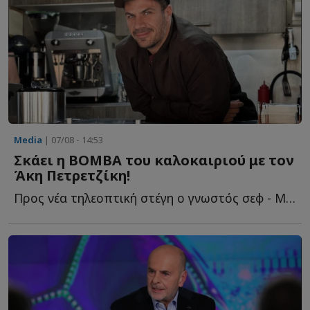
Media
| 07/08 - 14:53
Σκάει η ΒΟΜΒΑ του καλοκαιριού με τον
Άκη Πετρετζίκη!
Προς νέα τηλεοπτική στέγη ο γνωστός σεφ - Με ποιο κανάλι β...