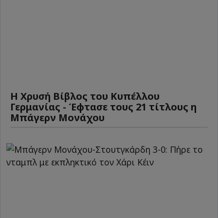
Η Χρυσή Βίβλος του Κυπέλλου
Γερμανίας - Έφτασε τους 21 τίτλους η
Μπάγερν Μονάχου