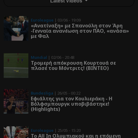
Latest Videos
Euroleague
| 03/06 - 19:09
«Ανατίναξη» με Σπανούλη στον Άρη
-Γενναία ανανέωση στον ΠΑΟ, «ανάσα»
με Φαλ
Mundial
| 02/06 - 20:48
Τρομερή απόκρουση Κουρτουά σε
πλασέ του Μόντριτς! (ΒΙΝΤΕΟ)
Bundesliga
| 26/05 - 00:22
Εφιάλτης για τον Κουλιεράκη - Η
Βόλφσμπουργκ υποβιβάστηκε!
(Highlights)
Euroleague
| 25/05 - 15:20
Το All In Ολυμπιακού και η επόμενη