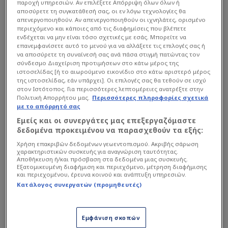
παροχή υπηρεσιών. Αν επιλέξετε Απόρριψη όλων όλων ή
αναφορές του προέδρου της Ελληνικής Λύσης,
αποσύρετε τη συγκατάθεσή σας, οι εν λόγω τεχνολογίες θα
απενεργοποιηθούν. Αν απενεργοποιηθούν οι ιχνηλάτες, ορισμένο
χρησιμοποιώντας σκληρή γλώσσα και
περιεχόμενο και κάποιες από τις διαφημίσεις που βλέπετε
ανεβάζοντας κατακόρυφα το πολιτικό και
ενδέχεται να μην είναι τόσο σχετικές με εσάς. Μπορείτε να
επανεμφανίσετε αυτό το μενού για να αλλάξετε τις επιλογές σας ή
τηλεοπτικό θερμόμετρο.
να αποσύρετε τη συναίνεσή σας ανά πάσα στιγμή πατώντας τον
σύνδεσμο Διαχείριση προτιμήσεων στο κάτω μέρος της
ιστοσελίδας [ή το αιωρούμενο εικονίδιο στο κάτω αριστερό μέρος
Η αιχμηρή τοποθέτηση του
της ιστοσελίδας, εάν υπάρχει]. Οι επιλογές σας θα τεθούν σε ισχύ
στον Ιστότοπος. Για περισσότερες λεπτομέρειες ανατρέξτε στην
Βελόπουλου
Πολιτική Απορρήτου μας.
Περισσότερες πληροφορίες σχετικά
με το απόρρητό σας
Εμείς και οι συνεργάτες μας επεξεργαζόμαστε
Ο Κυριάκος Βελόπουλος υποστήριξε πως ο
δεδομένα προκειμένου να παρασχεθούν τα εξής:
Γιώργος Λιάγκας έχει αλλάξει στάση σε σχέση με
Χρήση επακριβών δεδομένων γεωεντοπισμού. Ακριβής σάρωση
τις απόψεις που εκφράζει δημόσια, ενώ τον
χαρακτηριστικών συσκευής για αναγνώριση ταυτότητας.
Αποθήκευση ή/και πρόσβαση στα δεδομένα μιας συσκευής.
κατηγόρησε ότι υιοθετεί συγκεκριμένη ρητορική
Εξατομικευμένη διαφήμιση και περιεχόμενο, μέτρηση διαφήμισης
και περιεχομένου, έρευνα κοινού και ανάπτυξη υπηρεσιών.
σε θέματα που αφορούν τη ΛΟΑΤΚΙ+ κοινότητα.
Κατάλογος συνεργατών (προμηθευτές)
Μάλιστα, χρησιμοποιήθηκε ο χαρακτηρισμός ότι
«Βελοπουλίζει», με αφορμή τοποθετήσεις του
παρουσιαστή για μια υπόθεση που σχετίζεται με
Εμφάνιση σκοπών