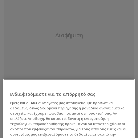
Ενδιαφερόμαστε για το απόρρητό σας
Εμείς και οι
603
συνεργάτες μας αποθηκεύουμε προσωπικά
δεδομένα, όπως δεδομένα περιήγησης ή μοναδικά αναγνωριστικά
στοιχεία, και έχουμε πρόσβαση σε αυτά στη συσκευή σας. Αν
επιλέξετε Αποδοχή, θα καταστεί δυνατή η ενεργοποίηση
τεχνολογιών παρακολούθησης προκειμένου να υποστηριχθούν οι
σκοποί που εμφανίζονται παρακάτω, για τους οποίους εμείς και οι
συνεργάτες μας επεξεργαζόμαστε τα δεδομένα με σκοπό την
Ο παρουσιαστής απάντησε δημόσια στις