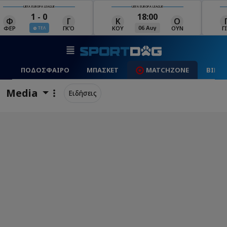
UEFA EUROPA LEAGUE
UEFA EUROPA LEAGUE
18:00
19:00
Κ
Ο
Γ
Ρ
Μ
06 Αυγ
06 Αυγ
ΚΟΥ
ΟΥΝ
ΓΙΑ
ΡΈΙ
ΜΑ
ΠΟΔΟΣΦΑΙΡΟ
ΜΠΑΣΚΕΤ
MATCHZONE
ΒΙΝΤ
Media
Ειδήσεις