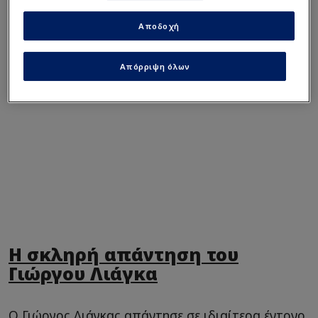
Καναδό ο οποίος αυτοπροσδιορίζεται ως
6χρονο κορίτσι.
Αποδοχή
Απόρριψη όλων
Η σκληρή απάντηση του
Γιώργου Λιάγκα
Ο Γιώργος Λιάγκας απάντησε σε ιδιαίτερα έντονο