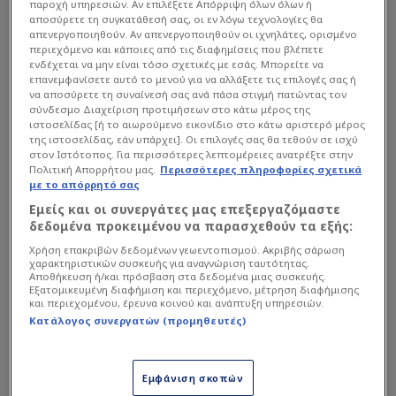
Ηλιόπουλου-Μελισσανίδη
παροχή υπηρεσιών. Αν επιλέξετε Απόρριψη όλων όλων ή
και η σπουδαία…
αποσύρετε τη συγκατάθεσή σας, οι εν λόγω τεχνολογίες θα
μεταγραφή από ΠΑΟΚ!
απενεργοποιηθούν. Αν απενεργοποιηθούν οι ιχνηλάτες, ορισμένο
περιεχόμενο και κάποιες από τις διαφημίσεις που βλέπετε
Γνωστός δημοσιογράφος
ενδέχεται να μην είναι τόσο σχετικές με εσάς. Μπορείτε να
και οπαδός του
επανεμφανίσετε αυτό το μενού για να αλλάξετε τις επιλογές σας ή
Ολυμπιακού, πήρε δώρο για
να αποσύρετε τη συναίνεσή σας ανά πάσα στιγμή πατώντας τον
σύνδεσμο Διαχείριση προτιμήσεων στο κάτω μέρος της
Παναθηναϊκό!
ιστοσελίδας [ή το αιωρούμενο εικονίδιο στο κάτω αριστερό μέρος
της ιστοσελίδας, εάν υπάρχει]. Οι επιλογές σας θα τεθούν σε ισχύ
στον Ιστότοπος. Για περισσότερες λεπτομέρειες ανατρέξτε στην
10:35 COSMOTE SPORT 5 HD MotoGP Γκραν Πρι
Πολιτική Απορρήτου μας.
Περισσότερες πληροφορίες σχετικά
με το απόρρητό σας
Γαλλίας (Warm Up)
Εμείς και οι συνεργάτες μας επεξεργαζόμαστε
δεδομένα προκειμένου να παρασχεθούν τα εξής:
Χρήση επακριβών δεδομένων γεωεντοπισμού. Ακριβής σάρωση
χαρακτηριστικών συσκευής για αναγνώριση ταυτότητας.
Αποθήκευση ή/και πρόσβαση στα δεδομένα μιας συσκευής.
Εξατομικευμένη διαφήμιση και περιεχόμενο, μέτρηση διαφήμισης
και περιεχομένου, έρευνα κοινού και ανάπτυξη υπηρεσιών.
Κατάλογος συνεργατών (προμηθευτές)
Εμφάνιση σκοπών