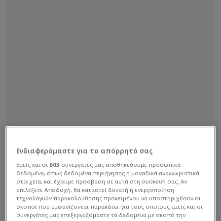
09:35 COSMOTE SPORT 5 HD Red Bull MotoGP
Ενδιαφερόμαστε για το απόρρητό σας
Rookies Cup Γαλλία, Λε Μαν – 2ος Αγώνας
Εμείς και οι
603
συνεργάτες μας αποθηκεύουμε προσωπικά
δεδομένα, όπως δεδομένα περιήγησης ή μοναδικά αναγνωριστικά
στοιχεία, και έχουμε πρόσβαση σε αυτά στη συσκευή σας. Αν
Διαβάστε επίσης...
επιλέξετε Αποδοχή, θα καταστεί δυνατή η ενεργοποίηση
τεχνολογιών παρακολούθησης προκειμένου να υποστηριχθούν οι
σκοποί που εμφανίζονται παρακάτω, για τους οποίους εμείς και οι
Η μεγάλη διαφορά
συνεργάτες μας επεξεργαζόμαστε τα δεδομένα με σκοπό την