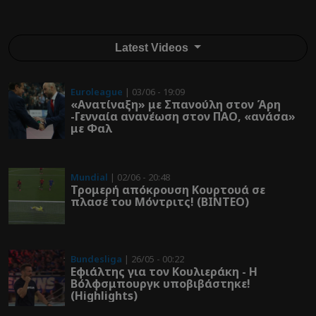
Latest Videos
Euroleague
| 03/06 - 19:09
«Ανατίναξη» με Σπανούλη στον Άρη
-Γενναία ανανέωση στον ΠΑΟ, «ανάσα»
με Φαλ
Mundial
| 02/06 - 20:48
Τρομερή απόκρουση Κουρτουά σε
πλασέ του Μόντριτς! (ΒΙΝΤΕΟ)
Bundesliga
| 26/05 - 00:22
Εφιάλτης για τον Κουλιεράκη - Η
Βόλφσμπουργκ υποβιβάστηκε!
(Highlights)