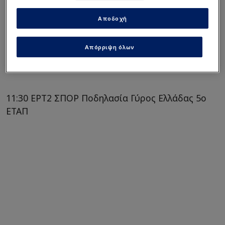
Αποδοχή
Απόρριψη όλων
11:30 COSMOTE SPORT 8 HD WRC Πορτογαλία,
SS21
11:30 ΕΡΤ2 ΣΠΟΡ Ποδηλασία Γύρος Ελλάδας 5ο
ΕΤΑΠ