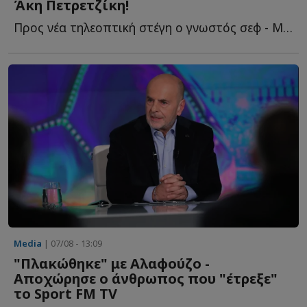
Άκη Πετρετζίκη!
Προς νέα τηλεοπτική στέγη ο γνωστός σεφ - Με ποιο κανάλι β...
Media
| 07/08 - 13:09
"Πλακώθηκε" με Αλαφούζο -
Αποχώρησε ο άνθρωπος που "έτρεξε"
το Sport FM TV