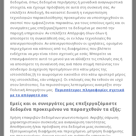
δεδομένα, όπως δεδομένα περιήγησης ή μοναδικά αναγνωριστικά
στοιχεία, και έχουμε πρόσβαση σε αυτά στη συσκευή σας. Αν
επιλέξετε Αποδοχή, θα καταστεί δυνατή η ενεργοποίηση
τεχνολογιών παρακολούθησης προκειμένου να υποστηριχθούν οι
σκοποί που εμφανίζονται παρακάτω, για τους οποίους εμείς και οι
συνεργάτες μας επεξεργαζόμαστε τα δεδομένα με σκοπό την
παροχή υπηρεσιών. Αν επιλέξετε Απόρριψη όλων όλων ή
αποσύρετε τη συγκατάθεσή σας, οι εν λόγω τεχνολογίες θα
απενεργοποιηθούν. Αν απενεργοποιηθούν οι ιχνηλάτες, ορισμένο
περιεχόμενο και κάποιες από τις διαφημίσεις που βλέπετε
ενδέχεται να μην είναι τόσο σχετικές με εσάς. Μπορείτε να
επανεμφανίσετε αυτό το μενού για να αλλάξετε τις επιλογές σας ή
να αποσύρετε τη συναίνεσή σας ανά πάσα στιγμή πατώντας τον
σύνδεσμο Διαχείριση προτιμήσεων στο κάτω μέρος της
ιστοσελίδας [ή το αιωρούμενο εικονίδιο στο κάτω αριστερό μέρος
της ιστοσελίδας, εάν υπάρχει]. Οι επιλογές σας θα τεθούν σε ισχύ
στον Ιστότοπος. Για περισσότερες λεπτομέρειες ανατρέξτε στην
Πολιτική Απορρήτου μας.
Περισσότερες πληροφορίες σχετικά
με το απόρρητό σας
Εμείς και οι συνεργάτες μας επεξεργαζόμαστε
Διαβάστε τη συνέχεια στο
nassosblog.gr
δεδομένα προκειμένου να παρασχεθούν τα εξής:
Χρήση επακριβών δεδομένων γεωεντοπισμού. Ακριβής σάρωση
χαρακτηριστικών συσκευής για αναγνώριση ταυτότητας.
Αποθήκευση ή/και πρόσβαση στα δεδομένα μιας συσκευής.
LIFE
Εξατομικευμένη διαφήμιση και περιεχόμενο, μέτρηση διαφήμισης
και περιεχομένου, έρευνα κοινού και ανάπτυξη υπηρεσιών.