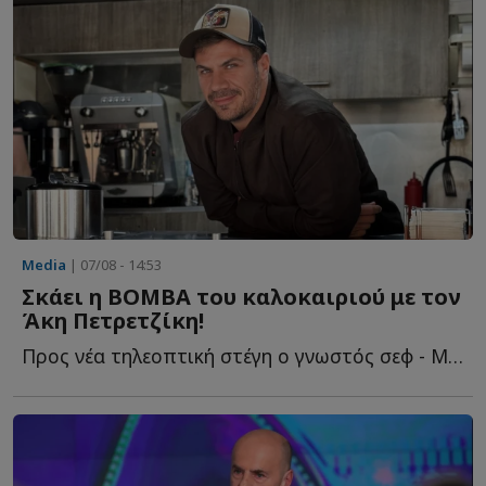
Media
| 07/08 - 14:53
Σκάει η ΒΟΜΒΑ του καλοκαιριού με τον
Άκη Πετρετζίκη!
Προς νέα τηλεοπτική στέγη ο γνωστός σεφ - Με ποιο κανάλι β...