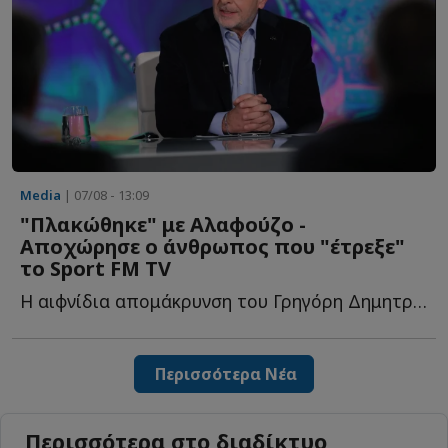
Media
| 07/08 - 13:09
"Πλακώθηκε" με Αλαφούζο -
Αποχώρησε ο άνθρωπος που "έτρεξε"
το Sport FM TV
Η αιφνίδια απομάκρυνση του Γρηγόρη Δημητριάδη από τ...
Περισσότερα Νέα
Περισσότερα στο διαδίκτυο