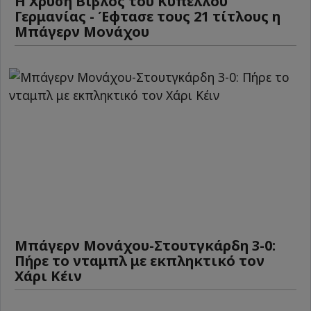
Η Χρυσή Βίβλος του Κυπέλλου
Γερμανίας - Έφτασε τους 21 τίτλους η
Μπάγερν Μονάχου
Μπάγερν Μονάχου-Στουτγκάρδη 3-0:
Πήρε το νταμπλ με εκπληκτικό τον
Χάρι Κέιν