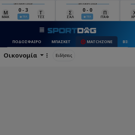
UEFA EUROPA LEAGUE
UEFA EUROPA LEAGUE
0 - 0
0 - 1
Σ
Π
Χ
Μ
Λ
ΣΆΛ
ΠΆΦ
ΧΡΆ
ΜΠΕ
ΛΊΝ
ΤΕΛ
ΤΕΛ
ΠΟΔΟΣΦΑΙΡΟ
ΜΠΑΣΚΕΤ
MATCHZONE
ΒΙΝΤ
Οικονομία
Ειδήσεις