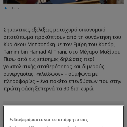
InTime
Σημαντικές εξελίξεις με ισχυρό οικονομικό
αποτύπωμα προκύπτουν από τη συνάντηση του
Κυριάκου Μητσοτάκη με τον Εμίρη του Κατάρ,
Tamim bin Hamad Al Thani, στο Μέγαρο Μαξίμου.
Πίσω από τις επίσημες δηλώσεις περί
γεωπολιτικής σταθερότητας και διμερούς
συνεργασίας, «κλείδωσε» – σύμφωνα με
πληροφορίες – ένα πακέτο επενδύσεων που στην
πρώτη φάση ξεπερνά τα 30 δισ. ευρώ.
Ενδιαφερόμαστε για το απόρρητό σας