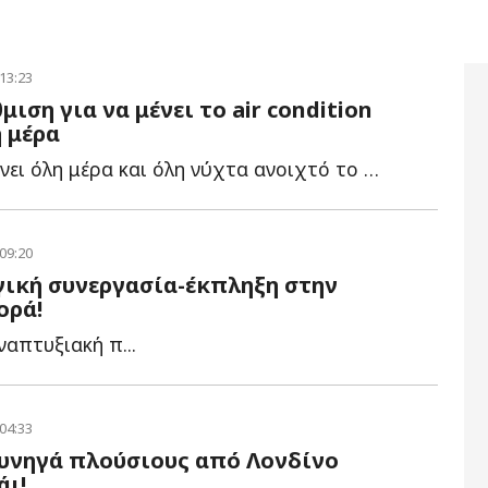
 13:23
ιση για να μένει το air condition
 μέρα
Συμφέρει να μένει όλη μέρα και όλη νύχτα ανοιχτό το ai...
 09:20
γική συνεργασία-έκπληξη στην
ορά!
απτυξιακή π...
 04:33
κυνηγά πλούσιους από Λονδίνο
άι!