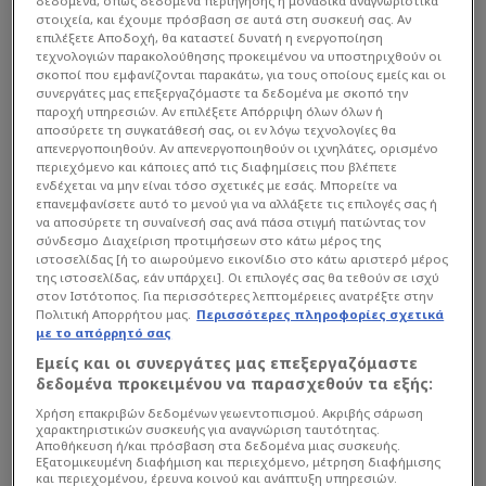
δεδομένα, όπως δεδομένα περιήγησης ή μοναδικά αναγνωριστικά
στοιχεία, και έχουμε πρόσβαση σε αυτά στη συσκευή σας. Αν
επιλέξετε Αποδοχή, θα καταστεί δυνατή η ενεργοποίηση
τεχνολογιών παρακολούθησης προκειμένου να υποστηριχθούν οι
σκοποί που εμφανίζονται παρακάτω, για τους οποίους εμείς και οι
συνεργάτες μας επεξεργαζόμαστε τα δεδομένα με σκοπό την
παροχή υπηρεσιών. Αν επιλέξετε Απόρριψη όλων όλων ή
αποσύρετε τη συγκατάθεσή σας, οι εν λόγω τεχνολογίες θα
απενεργοποιηθούν. Αν απενεργοποιηθούν οι ιχνηλάτες, ορισμένο
περιεχόμενο και κάποιες από τις διαφημίσεις που βλέπετε
ενδέχεται να μην είναι τόσο σχετικές με εσάς. Μπορείτε να
επανεμφανίσετε αυτό το μενού για να αλλάξετε τις επιλογές σας ή
να αποσύρετε τη συναίνεσή σας ανά πάσα στιγμή πατώντας τον
σύνδεσμο Διαχείριση προτιμήσεων στο κάτω μέρος της
ιστοσελίδας [ή το αιωρούμενο εικονίδιο στο κάτω αριστερό μέρος
της ιστοσελίδας, εάν υπάρχει]. Οι επιλογές σας θα τεθούν σε ισχύ
στον Ιστότοπος. Για περισσότερες λεπτομέρειες ανατρέξτε στην
Πολιτική Απορρήτου μας.
Περισσότερες πληροφορίες σχετικά
με το απόρρητό σας
Διαβάστε τη συνέχεια στο
exploringgreece.tv
Εμείς και οι συνεργάτες μας επεξεργαζόμαστε
δεδομένα προκειμένου να παρασχεθούν τα εξής:
Χρήση επακριβών δεδομένων γεωεντοπισμού. Ακριβής σάρωση
χαρακτηριστικών συσκευής για αναγνώριση ταυτότητας.
LIFE
Αποθήκευση ή/και πρόσβαση στα δεδομένα μιας συσκευής.
Εξατομικευμένη διαφήμιση και περιεχόμενο, μέτρηση διαφήμισης
και περιεχομένου, έρευνα κοινού και ανάπτυξη υπηρεσιών.