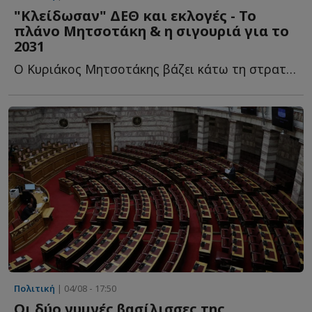
"Κλείδωσαν" ΔΕΘ και εκλογές - Το
πλάνο Μητσοτάκη & η σιγουριά για το
2031
Ο Κυριάκος Μητσοτάκης βάζει κάτω τη στρατηγική του ό...
Πολιτική
| 04/08 - 17:50
Οι δύο γυμνές βασίλισσες της