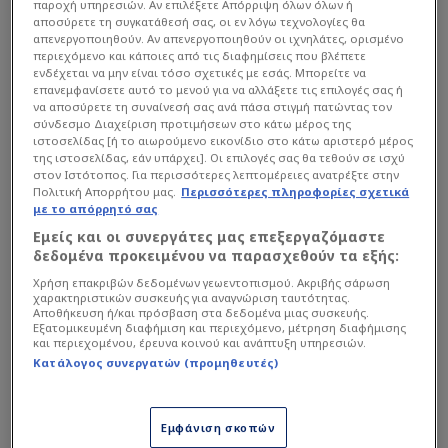
παροχή υπηρεσιών. Αν επιλέξετε Απόρριψη όλων όλων ή
Παράλληλα με τις προσωπικές του δημόσιες
αποσύρετε τη συγκατάθεσή σας, οι εν λόγω τεχνολογίες θα
εμφανίσεις, ο ίδιος και το επιτελείο του
απενεργοποιηθούν. Αν απενεργοποιηθούν οι ιχνηλάτες, ορισμένο
περιεχόμενο και κάποιες από τις διαφημίσεις που βλέπετε
δημιουργούν το ρόστερ που θα βγει μπροστά
ενδέχεται να μην είναι τόσο σχετικές με εσάς. Μπορείτε να
στα τηλεοπτικά πάνελς. Τους ανθρώπους που θα
επανεμφανίσετε αυτό το μενού για να αλλάξετε τις επιλογές σας ή
να αποσύρετε τη συναίνεσή σας ανά πάσα στιγμή πατώντας τον
εξωτερικεύσουν την ατζέντα του νέου κόμματος
σύνδεσμο Διαχείριση προτιμήσεων στο κάτω μέρος της
που έρχεται στην επιφάνεια. Ο Τσίπρας θέλει να
ιστοσελίδας [ή το αιωρούμενο εικονίδιο στο κάτω αριστερό μέρος
της ιστοσελίδας, εάν υπάρχει]. Οι επιλογές σας θα τεθούν σε ισχύ
είναι καθ’ όλα έτοιμος. Να έχει στο πλευρό του
στον Ιστότοπος. Για περισσότερες λεπτομέρειες ανατρέξτε στην
άτομα απολύτως ενήμερα για όλα τα θέματα.
Πολιτική Απορρήτου μας.
Περισσότερες πληροφορίες σχετικά
με το απόρρητό σας
Έτοιμα να απαντήσουν σε κάθε διάλογο και να
Εμείς και οι συνεργάτες μας επεξεργαζόμαστε
σταθούν απέναντι από τη Νέα Δημοκρατία και τα
δεδομένα προκειμένου να παρασχεθούν τα εξής:
κόμματα που διεκδικούν την παρουσία τους στη
Χρήση επακριβών δεδομένων γεωεντοπισμού. Ακριβής σάρωση
Βουλή.
χαρακτηριστικών συσκευής για αναγνώριση ταυτότητας.
Αποθήκευση ή/και πρόσβαση στα δεδομένα μιας συσκευής.
Εξατομικευμένη διαφήμιση και περιεχόμενο, μέτρηση διαφήμισης
και περιεχομένου, έρευνα κοινού και ανάπτυξη υπηρεσιών.
Κατάλογος συνεργατών (προμηθευτές)
Εμφάνιση σκοπών