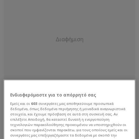
Ενδιαφερόμαστε για το απόρρητό σας
Εμείς και οι
603
συνεργάτες μας αποθηκεύουμε προσωπικά
δεδομένα, όπως δεδομένα περιήγησης ή μοναδικά αναγνωριστικά
στοιχεία, και έχουμε πρόσβαση σε αυτά στη συσκευή σας. Αν
επιλέξετε Αποδοχή, θα καταστεί δυνατή η ενεργοποίηση
τεχνολογιών παρακολούθησης προκειμένου να υποστηριχθούν οι
σκοποί που εμφανίζονται παρακάτω, για τους οποίους εμείς και οι
συνεργάτες μας επεξεργαζόμαστε τα δεδομένα με σκοπό την