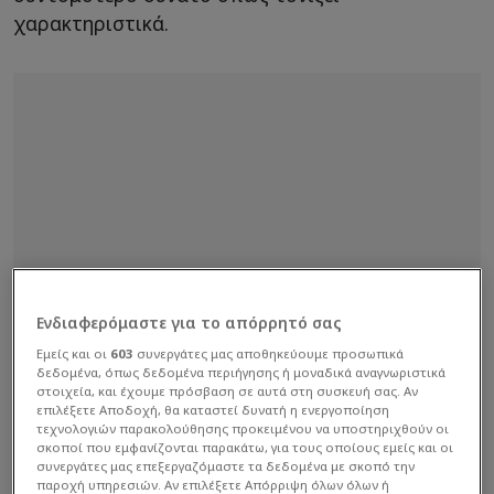
χαρακτηριστικά.
Ενδιαφερόμαστε για το απόρρητό σας
Εμείς και οι
603
συνεργάτες μας αποθηκεύουμε προσωπικά
δεδομένα, όπως δεδομένα περιήγησης ή μοναδικά αναγνωριστικά
στοιχεία, και έχουμε πρόσβαση σε αυτά στη συσκευή σας. Αν
επιλέξετε Αποδοχή, θα καταστεί δυνατή η ενεργοποίηση
τεχνολογιών παρακολούθησης προκειμένου να υποστηριχθούν οι
σκοποί που εμφανίζονται παρακάτω, για τους οποίους εμείς και οι
συνεργάτες μας επεξεργαζόμαστε τα δεδομένα με σκοπό την
παροχή υπηρεσιών. Αν επιλέξετε Απόρριψη όλων όλων ή