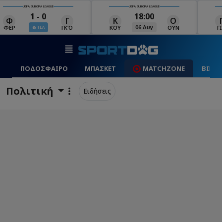
UEFA EUROPA LEAGUE
UEFA EUROPA LEAGUE
18:00
19:00
Κ
Ο
Γ
Ρ
Μ
06 Αυγ
06 Αυγ
ΚΟΥ
ΟΥΝ
ΓΙΑ
ΡΈΙ
ΜΑ
ΠΟΔΟΣΦΑΙΡΟ
ΜΠΑΣΚΕΤ
MATCHZONE
ΒΙΝΤ
Πολιτική
Ειδήσεις