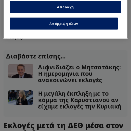
της κυβέρνησης. Το ρεπορτάζ της
Αποδοχή
δημοσιογράφου, Χριστίνας Κοραή και του
newsit.gr μαρτυρά τα «πηγαδάκια» εντός της
Απόρριψη όλων
κυβέρνησης. Το επικρατέστερο σενάριο για τις
εκλογές.
Διαβάστε επίσης...
Αιφνιδιάζει ο Μητσοτάκης:
Η ημερομηνια που
ανακοινώνει εκλογές
Η μεγάλη έκπληξη με το
κόμμα της Καρυστιανού αν
είχαμε εκλογές την Κυριακή
Εκλογές μετά τη ΔΕΘ μέσα στον