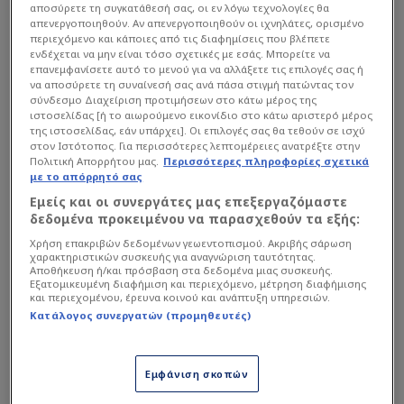
αποσύρετε τη συγκατάθεσή σας, οι εν λόγω τεχνολογίες θα
απενεργοποιηθούν. Αν απενεργοποιηθούν οι ιχνηλάτες, ορισμένο
περιεχόμενο και κάποιες από τις διαφημίσεις που βλέπετε
ενδέχεται να μην είναι τόσο σχετικές με εσάς. Μπορείτε να
επανεμφανίσετε αυτό το μενού για να αλλάξετε τις επιλογές σας ή
να αποσύρετε τη συναίνεσή σας ανά πάσα στιγμή πατώντας τον
σύνδεσμο Διαχείριση προτιμήσεων στο κάτω μέρος της
ιστοσελίδας [ή το αιωρούμενο εικονίδιο στο κάτω αριστερό μέρος
της ιστοσελίδας, εάν υπάρχει]. Οι επιλογές σας θα τεθούν σε ισχύ
στον Ιστότοπος. Για περισσότερες λεπτομέρειες ανατρέξτε στην
Πολιτική Απορρήτου μας.
Περισσότερες πληροφορίες σχετικά
με το απόρρητό σας
Εμείς και οι συνεργάτες μας επεξεργαζόμαστε
δεδομένα προκειμένου να παρασχεθούν τα εξής:
Η απόφαση ωστόσο βρίσκεται στα χέρια του
Χρήση επακριβών δεδομένων γεωεντοπισμού. Ακριβής σάρωση
πρωθυπουργού. Ο Μητσοτάκης είναι αυτός που
χαρακτηριστικών συσκευής για αναγνώριση ταυτότητας.
Αποθήκευση ή/και πρόσβαση στα δεδομένα μιας συσκευής.
θα πει το πότε. Αυτός που θα αφήσει πίσω το
Εξατομικευμένη διαφήμιση και περιεχόμενο, μέτρηση διαφήμισης
και περιεχομένου, έρευνα κοινού και ανάπτυξη υπηρεσιών.
2027 και θα φέρει τις κάλπες μέσα στη χρονιά.
Κατάλογος συνεργατών (προμηθευτές)
Μόνο αυτός ξέρει πραγματικά το πότε. Οι
υπόλοιποι μένουμε στα σενάρια. Όπως αυτό που
Εμφάνιση σκοπών
ψιθυρίζεται τόσο εντός όσο και εκτός Μεγάρου
Μαξίμου. Ακόμη και από υψηλόβαθμα στελέχη