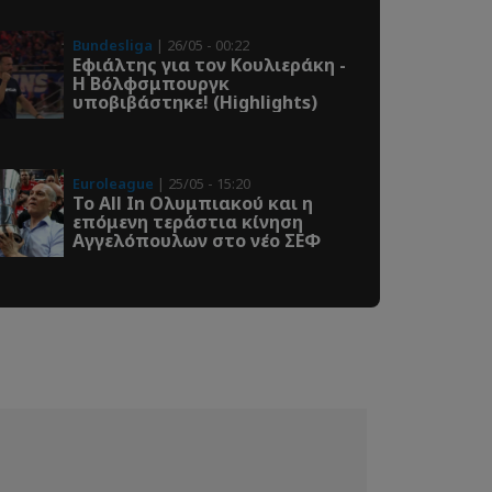
Bundesliga
| 26/05 - 00:22
Εφιάλτης για τον Κουλιεράκη -
Η Βόλφσμπουργκ
υποβιβάστηκε! (Highlights)
Euroleague
| 25/05 - 15:20
Το All In Ολυμπιακού και η
επόμενη τεράστια κίνηση
Αγγελόπουλων στο νέο ΣΕΦ