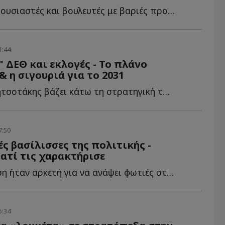
πιστολή σε γερουσιαστές και βουλευτές με βαριές προειδοποιήσεις γ...
1:44
 ΔΕΘ και εκλογές - Το πλάνο
 η σιγουριά για το 2031
Ο Κυριάκος Μητσοτάκης βάζει κάτω τη στρατηγική του ό...
7:50
ές βασίλισσες της πολιτικής -
ιατί τις χαρακτήρισε
Μια μόνο φράση ήταν αρκετή για να ανάψει φωτιές στην π...
5:34