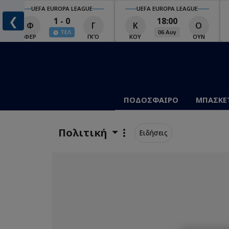
UEFA EUROPA LEAGUE
UEFA EUROPA LEAGUE
❮
1 - 0
18:00
Φ
Γ
Κ
Ο
ΤΕΛ
06 Αυγ
Ο
ΦΕΡ
ΓΚΌ
ΚΟΥ
ΟΥΝ
ΠΟΔΟΣΦΑΙΡΟ
ΜΠΑΣΚΕ
Πολιτική
Ειδήσεις