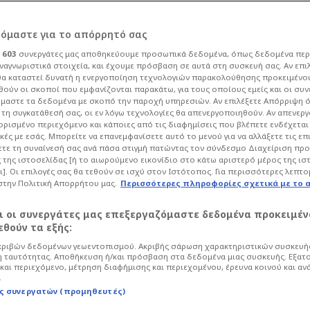
ρόμαστε για το απόρρητό σας
ι
603
συνεργάτες μας αποθηκεύουμε προσωπικά δεδομένα, όπως δεδομένα περ
ναγνωριστικά στοιχεία, και έχουμε πρόσβαση σε αυτά στη συσκευή σας. Αν επι
α καταστεί δυνατή η ενεργοποίηση τεχνολογιών παρακολούθησης προκειμένο
ς Γεωργιάδης για
ούν οι σκοποί που εμφανίζονται παρακάτω, για τους οποίους εμείς και οι συν
μαστε τα δεδομένα με σκοπό την παροχή υπηρεσιών. Αν επιλέξετε Απόρριψη 
τη συγκατάθεσή σας, οι εν λόγω τεχνολογίες θα απενεργοποιηθούν. Αν απενερ
άγνωστη γυναίκα
 ορισμένο περιεχόμενο και κάποιες από τις διαφημίσεις που βλέπετε ενδέχεται 
κές με εσάς. Μπορείτε να επανεμφανίσετε αυτό το μενού για να αλλάξετε τις επ
τε τη συναίνεσή σας ανά πάσα στιγμή πατώντας τον σύνδεσμο Διαχείριση πρ
 της ιστοσελίδας [ή το αιωρούμενο εικονίδιο στο κάτω αριστερό μέρος της ισ
11
Life
Πολιτική
ι]. Οι επιλογές σας θα τεθούν σε ισχύ στον Ιστότοπος. Για περισσότερες λεπτο
στην Πολιτική Απορρήτου μας.
Περισσότερες πληροφορίες σχετικά με το 
 πολιτικό μήνυμα θέλησε να στείλει ο
ογραφία που κυκλοφόρησε τις
αι οι συνεργάτες μας επεξεργαζόμαστε δεδομένα προκειμέν
αι την οποία αρκετοί χρήστες στα social
θούν τα εξής:
με τον ίδιο.
ριβών δεδομένων γεωεντοπισμού. Ακριβής σάρωση χαρακτηριστικών συσκευής
 ταυτότητας. Αποθήκευση ή/και πρόσβαση στα δεδομένα μιας συσκευής. Εξατ
και περιεχόμενο, μέτρηση διαφήμισης και περιεχομένου, έρευνα κοινού και αν
.
ς συνεργατών (προμηθευτές)