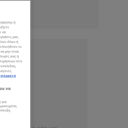
ιήγησης ή
λέξετε
υ να
εργάτες μας
όλων όλων ή
γοποιηθούν οι
να μην είναι
ιλογές σας ή
οτιμήσεων στο
τοσελίδας,
μέρειες
απόρρητό
ου να
 για
ομικευμένη
άπτυξη