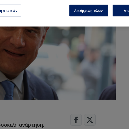
ση σκοπών
Απόρριψη όλων
Απ
ροσκελή ανάρτηση,