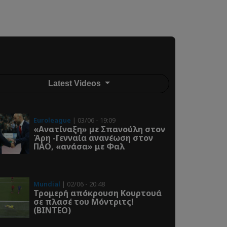
Latest Videos
Euroleague
| 03/06 - 19:09
«Ανατίναξη» με Σπανούλη στον
Άρη -Γενναία ανανέωση στον
ΠΑΟ, «ανάσα» με Φαλ
Mundial
| 02/06 - 20:48
Τρομερή απόκρουση Κουρτουά
σε πλασέ του Μόντριτς!
(ΒΙΝΤΕΟ)